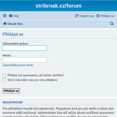
stribrnak.cz/forum
FAQ
Registrovat
Přihlásit se
H
Obsah fóra
l
Přihlásit se
e
d
Uživatelské jméno:
a
t
Heslo:
Zapomněl(a) jsem heslo
Přihlásit mě automaticky při každé návštěvě
Skrýt můj online stav pro toto přihlášení
REGISTROVAT
Pro přihlášení musíte být registrován. Registrace trvá jen pár vteřin a dává vám
mnohem větší možnosti. Administrátor fóra též může dávat rozšířené pravomoci
registrovaným uživatelům. Před registrací se ujistěte, že jste se obeznámili