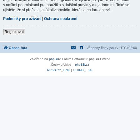
s našimi podmínkami pro použití a s dalšími pravidly a ujednáními. Také se
ujistěte, že si přečtete jakákoliv pravidla, která se na fóru objeví.
Podmínky pro užívání
|
Ochrana soukromí
Registrovat
Obsah fóra
Všechny časy jsou v
UTC+02:00
Založeno na
phpBB
® Forum Software © phpBB Limited
Český překlad –
phpBB.cz
PRIVACY_LINK
|
TERMS_LINK