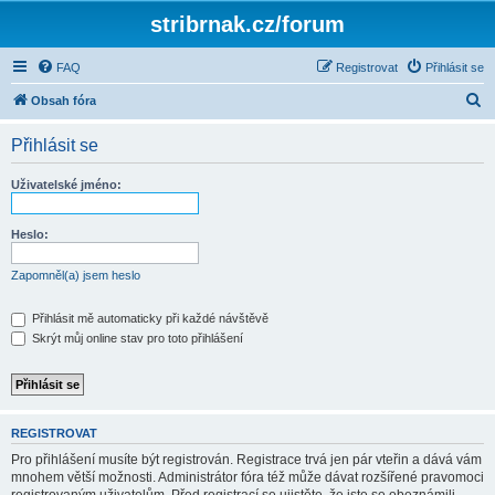
stribrnak.cz/forum
FAQ
Registrovat
Přihlásit se
H
Obsah fóra
l
Přihlásit se
e
d
Uživatelské jméno:
a
t
Heslo:
Zapomněl(a) jsem heslo
Přihlásit mě automaticky při každé návštěvě
Skrýt můj online stav pro toto přihlášení
REGISTROVAT
Pro přihlášení musíte být registrován. Registrace trvá jen pár vteřin a dává vám
mnohem větší možnosti. Administrátor fóra též může dávat rozšířené pravomoci
registrovaným uživatelům. Před registrací se ujistěte, že jste se obeznámili