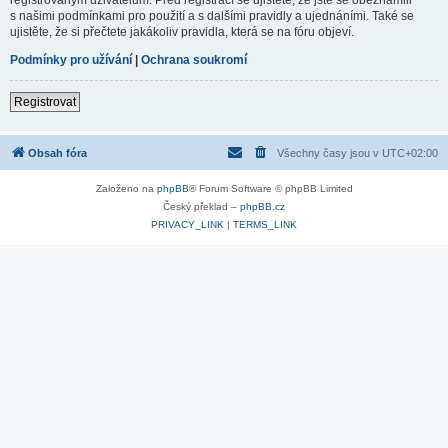
s našimi podmínkami pro použití a s dalšími pravidly a ujednáními. Také se
ujistěte, že si přečtete jakákoliv pravidla, která se na fóru objeví.
Podmínky pro užívání
|
Ochrana soukromí
Registrovat
Obsah fóra
Všechny časy jsou v
UTC+02:00
Založeno na
phpBB
® Forum Software © phpBB Limited
Český překlad –
phpBB.cz
PRIVACY_LINK
|
TERMS_LINK