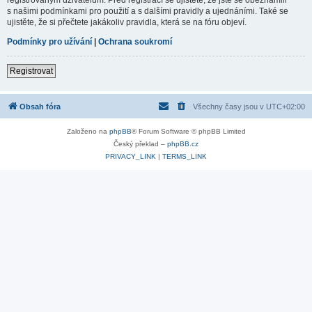
s našimi podmínkami pro použití a s dalšími pravidly a ujednáními. Také se
ujistěte, že si přečtete jakákoliv pravidla, která se na fóru objeví.
Podmínky pro užívání
|
Ochrana soukromí
Registrovat
Obsah fóra
Všechny časy jsou v
UTC+02:00
Založeno na
phpBB
® Forum Software © phpBB Limited
Český překlad –
phpBB.cz
PRIVACY_LINK
|
TERMS_LINK