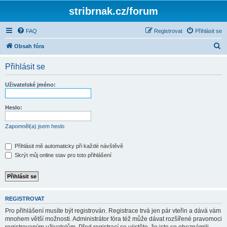
stribrnak.cz/forum
FAQ
Registrovat
Přihlásit se
H
Obsah fóra
l
Přihlásit se
e
d
Uživatelské jméno:
a
t
Heslo:
Zapomněl(a) jsem heslo
Přihlásit mě automaticky při každé návštěvě
Skrýt můj online stav pro toto přihlášení
REGISTROVAT
Pro přihlášení musíte být registrován. Registrace trvá jen pár vteřin a dává vám
mnohem větší možnosti. Administrátor fóra též může dávat rozšířené pravomoci
registrovaným uživatelům. Před registrací se ujistěte, že jste se obeznámili