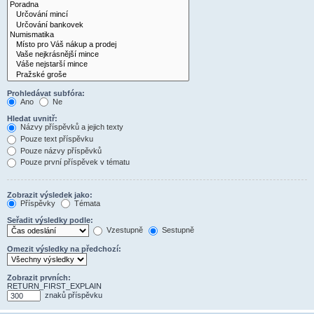
Prohledávat subfóra:
Ano
Ne
Hledat uvnitř:
Názvy příspěvků a jejich texty
Pouze text příspěvku
Pouze názvy příspěvků
Pouze první příspěvek v tématu
Zobrazit výsledek jako:
Příspěvky
Témata
Seřadit výsledky podle:
Vzestupně
Sestupně
Omezit výsledky na předchozí:
Zobrazit prvních:
RETURN_FIRST_EXPLAIN
znaků příspěvku