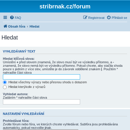
stribrnak.cz/forum
FAQ
Registrovat
Přihlásit se
Obsah fóra
Hledat
Hledat
VYHLEDÁVANÝ TEXT
Hledat klíčová slova:
Umístění
+
před slovem znamená, že slovo musí být ve výsledku přítomno, a
-
znamená, že slovo nemá být ve výsledku přítomno. Pokud chcete, aby stačila shoda
pouze s jedním z více slov, umístěte je do závorek oddělené znakem
|
. Použitím *
nahradíte část slova
Hledat všechny výrazy nebo přesnou shodu s dotazem
Hledat kterýkoliv z výrazů
Vyhledat autora:
Zadáním * nahradíte část slova
NASTAVENÍ VYHLEDÁVÁNÍ
Prohledávat fóra:
Zvolte fórum nebo fóra, ve kterých chcete vyhledávat. Subfóra jsou prohledávána
automaticky, pokud nezvolíte jinak.