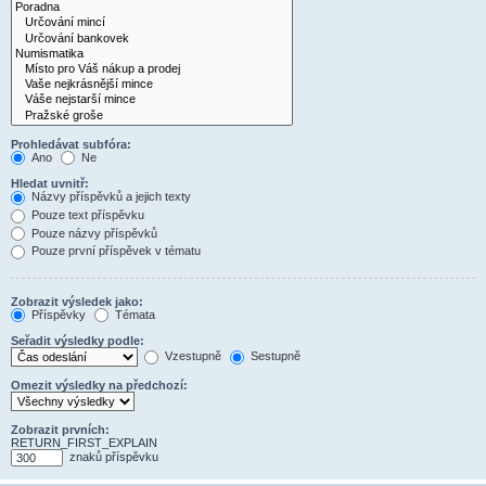
Prohledávat subfóra:
Ano
Ne
Hledat uvnitř:
Názvy příspěvků a jejich texty
Pouze text příspěvku
Pouze názvy příspěvků
Pouze první příspěvek v tématu
Zobrazit výsledek jako:
Příspěvky
Témata
Seřadit výsledky podle:
Vzestupně
Sestupně
Omezit výsledky na předchozí:
Zobrazit prvních:
RETURN_FIRST_EXPLAIN
znaků příspěvku