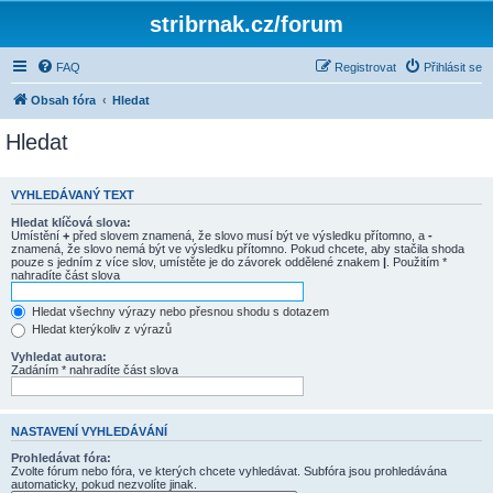
stribrnak.cz/forum
FAQ
Registrovat
Přihlásit se
Obsah fóra
Hledat
Hledat
VYHLEDÁVANÝ TEXT
Hledat klíčová slova:
Umístění
+
před slovem znamená, že slovo musí být ve výsledku přítomno, a
-
znamená, že slovo nemá být ve výsledku přítomno. Pokud chcete, aby stačila shoda
pouze s jedním z více slov, umístěte je do závorek oddělené znakem
|
. Použitím *
nahradíte část slova
Hledat všechny výrazy nebo přesnou shodu s dotazem
Hledat kterýkoliv z výrazů
Vyhledat autora:
Zadáním * nahradíte část slova
NASTAVENÍ VYHLEDÁVÁNÍ
Prohledávat fóra:
Zvolte fórum nebo fóra, ve kterých chcete vyhledávat. Subfóra jsou prohledávána
automaticky, pokud nezvolíte jinak.