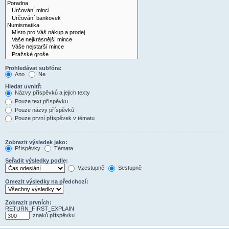
Prohledávat subfóra:
Ano
Ne
Hledat uvnitř:
Názvy příspěvků a jejich texty
Pouze text příspěvku
Pouze názvy příspěvků
Pouze první příspěvek v tématu
Zobrazit výsledek jako:
Příspěvky
Témata
Seřadit výsledky podle:
Vzestupně
Sestupně
Omezit výsledky na předchozí:
Zobrazit prvních:
RETURN_FIRST_EXPLAIN
znaků příspěvku