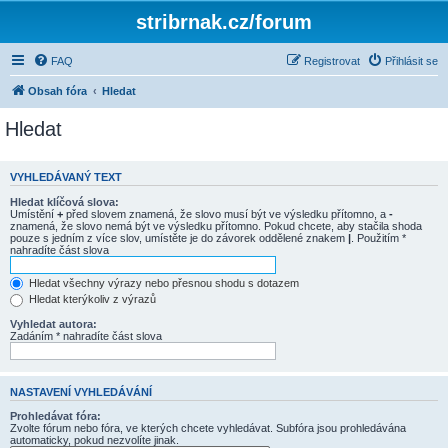
stribrnak.cz/forum
FAQ
Registrovat
Přihlásit se
Obsah fóra
Hledat
Hledat
VYHLEDÁVANÝ TEXT
Hledat klíčová slova:
Umístění
+
před slovem znamená, že slovo musí být ve výsledku přítomno, a
-
znamená, že slovo nemá být ve výsledku přítomno. Pokud chcete, aby stačila shoda
pouze s jedním z více slov, umístěte je do závorek oddělené znakem
|
. Použitím *
nahradíte část slova
Hledat všechny výrazy nebo přesnou shodu s dotazem
Hledat kterýkoliv z výrazů
Vyhledat autora:
Zadáním * nahradíte část slova
NASTAVENÍ VYHLEDÁVÁNÍ
Prohledávat fóra:
Zvolte fórum nebo fóra, ve kterých chcete vyhledávat. Subfóra jsou prohledávána
automaticky, pokud nezvolíte jinak.