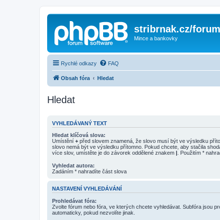
stribrnak.cz/foru
Mince a bankovky
Rychlé odkazy
FAQ
Obsah fóra
Hledat
Hledat
VYHLEDÁVANÝ TEXT
Hledat klíčová slova:
Umístění
+
před slovem znamená, že slovo musí být ve výsledku pří
slovo nemá být ve výsledku přítomno. Pokud chcete, aby stačila shod
více slov, umístěte je do závorek oddělené znakem
|
. Použitím * nahra
Vyhledat autora:
Zadáním * nahradíte část slova
NASTAVENÍ VYHLEDÁVÁNÍ
Prohledávat fóra:
Zvolte fórum nebo fóra, ve kterých chcete vyhledávat. Subfóra jsou p
automaticky, pokud nezvolíte jinak.