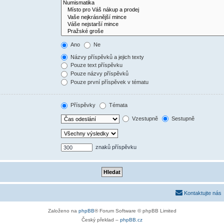
Ano
Ne
Názvy příspěvků a jejich texty
Pouze text příspěvku
Pouze názvy příspěvků
Pouze první příspěvek v tématu
Příspěvky
Témata
Vzestupně
Sestupně
znaků příspěvku
Kontaktujte nás
Založeno na
phpBB
® Forum Software © phpBB Limited
Český překlad –
phpBB.cz