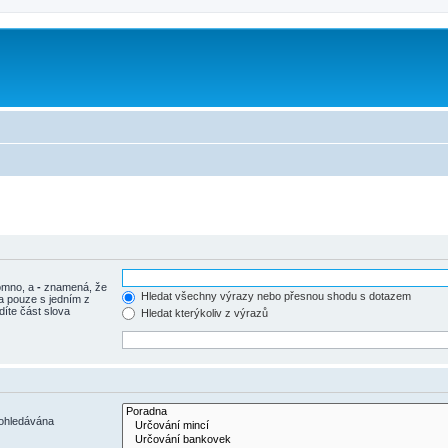
m
tomno, a
-
znamená, že
Hledat všechny výrazy nebo přesnou shodu s dotazem
a pouze s jedním z
díte část slova
Hledat kterýkoliv z výrazů
rohledávána