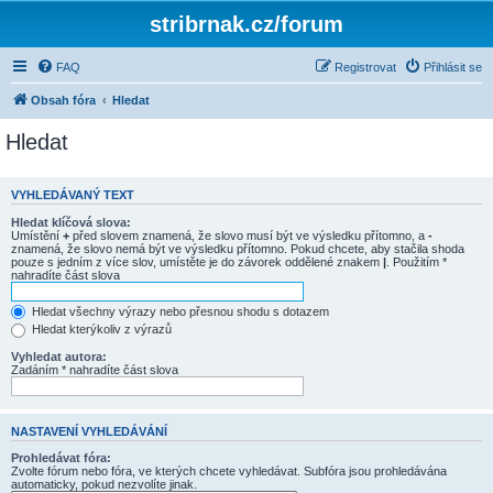
stribrnak.cz/forum
FAQ
Registrovat
Přihlásit se
Obsah fóra
Hledat
Hledat
VYHLEDÁVANÝ TEXT
Hledat klíčová slova:
Umístění
+
před slovem znamená, že slovo musí být ve výsledku přítomno, a
-
znamená, že slovo nemá být ve výsledku přítomno. Pokud chcete, aby stačila shoda
pouze s jedním z více slov, umístěte je do závorek oddělené znakem
|
. Použitím *
nahradíte část slova
Hledat všechny výrazy nebo přesnou shodu s dotazem
Hledat kterýkoliv z výrazů
Vyhledat autora:
Zadáním * nahradíte část slova
NASTAVENÍ VYHLEDÁVÁNÍ
Prohledávat fóra:
Zvolte fórum nebo fóra, ve kterých chcete vyhledávat. Subfóra jsou prohledávána
automaticky, pokud nezvolíte jinak.