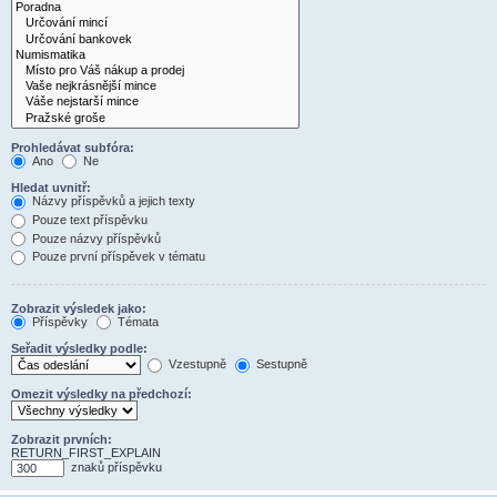
Prohledávat subfóra:
Ano
Ne
Hledat uvnitř:
Názvy příspěvků a jejich texty
Pouze text příspěvku
Pouze názvy příspěvků
Pouze první příspěvek v tématu
Zobrazit výsledek jako:
Příspěvky
Témata
Seřadit výsledky podle:
Vzestupně
Sestupně
Omezit výsledky na předchozí:
Zobrazit prvních:
RETURN_FIRST_EXPLAIN
znaků příspěvku