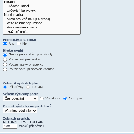
Prohledávat subfóra:
Ano
Ne
Hledat uvnitř:
Názvy příspěvků a jejich texty
Pouze text příspěvku
Pouze názvy příspěvků
Pouze první příspěvek v tématu
Zobrazit výsledek jako:
Příspěvky
Témata
Seřadit výsledky podle:
Vzestupně
Sestupně
Omezit výsledky na předchozí:
Zobrazit prvních:
RETURN_FIRST_EXPLAIN
znaků příspěvku