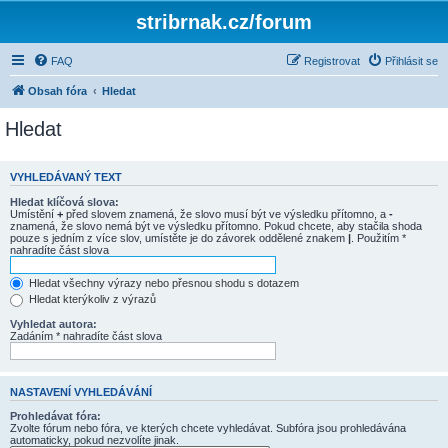
stribrnak.cz/forum
FAQ
Registrovat
Přihlásit se
Obsah fóra
Hledat
Hledat
VYHLEDÁVANÝ TEXT
Hledat klíčová slova:
Umístění
+
před slovem znamená, že slovo musí být ve výsledku přítomno, a
-
znamená, že slovo nemá být ve výsledku přítomno. Pokud chcete, aby stačila shoda
pouze s jedním z více slov, umístěte je do závorek oddělené znakem
|
. Použitím *
nahradíte část slova
Hledat všechny výrazy nebo přesnou shodu s dotazem
Hledat kterýkoliv z výrazů
Vyhledat autora:
Zadáním * nahradíte část slova
NASTAVENÍ VYHLEDÁVÁNÍ
Prohledávat fóra:
Zvolte fórum nebo fóra, ve kterých chcete vyhledávat. Subfóra jsou prohledávána
automaticky, pokud nezvolíte jinak.