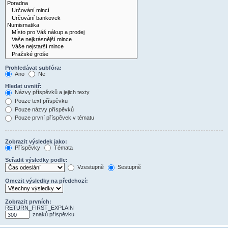
Prohledávat subfóra:
Ano
Ne
Hledat uvnitř:
Názvy příspěvků a jejich texty
Pouze text příspěvku
Pouze názvy příspěvků
Pouze první příspěvek v tématu
Zobrazit výsledek jako:
Příspěvky
Témata
Seřadit výsledky podle:
Vzestupně
Sestupně
Omezit výsledky na předchozí:
Zobrazit prvních:
RETURN_FIRST_EXPLAIN
znaků příspěvku