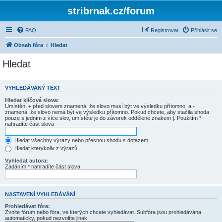
stribrnak.cz/forum
FAQ
Registrovat
Přihlásit se
Obsah fóra
Hledat
Hledat
VYHLEDÁVANÝ TEXT
Hledat klíčová slova:
Umístění
+
před slovem znamená, že slovo musí být ve výsledku přítomno, a
-
znamená, že slovo nemá být ve výsledku přítomno. Pokud chcete, aby stačila shoda
pouze s jedním z více slov, umístěte je do závorek oddělené znakem
|
. Použitím *
nahradíte část slova
Hledat všechny výrazy nebo přesnou shodu s dotazem
Hledat kterýkoliv z výrazů
Vyhledat autora:
Zadáním * nahradíte část slova
NASTAVENÍ VYHLEDÁVÁNÍ
Prohledávat fóra:
Zvolte fórum nebo fóra, ve kterých chcete vyhledávat. Subfóra jsou prohledávána
automaticky, pokud nezvolíte jinak.