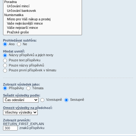
Prohledávat subfóra:
Ano
Ne
Hledat uvnitř:
Názvy příspěvků a jejich texty
Pouze text příspěvku
Pouze názvy příspěvků
Pouze první příspěvek v tématu
Zobrazit výsledek jako:
Příspěvky
Témata
Seřadit výsledky podle:
Vzestupně
Sestupně
Omezit výsledky na předchozí:
Zobrazit prvních:
RETURN_FIRST_EXPLAIN
znaků příspěvku