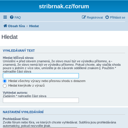
stribrnak.cz/forum
FAQ
Registrovat
Přihlásit se
Obsah fóra
Hledat
Hledat
VYHLEDÁVANÝ TEXT
Hledat klíčová slova:
Umístění
+
před slovem znamená, že slovo musí být ve výsledku přítomno, a
-
znamená, že slovo nemá být ve výsledku přítomno. Pokud chcete, aby stačila shoda
pouze s jedním z více slov, umístěte je do závorek oddělené znakem
|
. Použitím *
nahradíte část slova
Hledat všechny výrazy nebo přesnou shodu s dotazem
Hledat kterýkoliv z výrazů
Vyhledat autora:
Zadáním * nahradíte část slova
NASTAVENÍ VYHLEDÁVÁNÍ
Prohledávat fóra:
Zvolte fórum nebo fóra, ve kterých chcete vyhledávat. Subfóra jsou prohledávána
automaticky, pokud nezvolíte jinak.