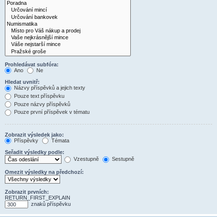
Prohledávat subfóra:
Ano
Ne
Hledat uvnitř:
Názvy příspěvků a jejich texty
Pouze text příspěvku
Pouze názvy příspěvků
Pouze první příspěvek v tématu
Zobrazit výsledek jako:
Příspěvky
Témata
Seřadit výsledky podle:
Vzestupně
Sestupně
Omezit výsledky na předchozí:
Zobrazit prvních:
RETURN_FIRST_EXPLAIN
znaků příspěvku