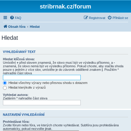
stribrnak.cz/forum
FAQ
Registrovat
Přihlásit se
Obsah fóra
Hledat
Hledat
VYHLEDÁVANÝ TEXT
Hledat klíčová slova:
Umístění
+
před slovem znamená, že slovo musí být ve výsledku přítomno, a
-
znamená, že slovo nemá být ve výsledku přítomno. Pokud chcete, aby stačila shoda
pouze s jedním z více slov, umístěte je do závorek oddělené znakem
|
. Použitím *
nahradíte část slova
Hledat všechny výrazy nebo přesnou shodu s dotazem
Hledat kterýkoliv z výrazů
Vyhledat autora:
Zadáním * nahradíte část slova
NASTAVENÍ VYHLEDÁVÁNÍ
Prohledávat fóra:
Zvolte fórum nebo fóra, ve kterých chcete vyhledávat. Subfóra jsou prohledávána
automaticky, pokud nezvolíte jinak.