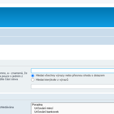
m
tomno, a
-
znamená, že
Hledat všechny výrazy nebo přesnou shodu s dotazem
a pouze s jedním z
díte část slova
Hledat kterýkoliv z výrazů
rohledávána