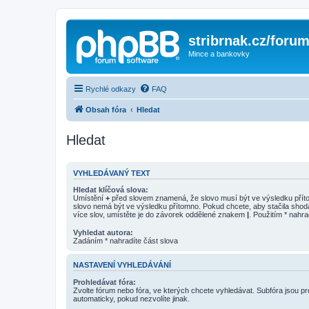
stribrnak.cz/foru
Mince a bankovky
Rychlé odkazy
FAQ
Obsah fóra
Hledat
Hledat
VYHLEDÁVANÝ TEXT
Hledat klíčová slova:
Umístění
+
před slovem znamená, že slovo musí být ve výsledku pří
slovo nemá být ve výsledku přítomno. Pokud chcete, aby stačila shod
více slov, umístěte je do závorek oddělené znakem
|
. Použitím * nahra
Vyhledat autora:
Zadáním * nahradíte část slova
NASTAVENÍ VYHLEDÁVÁNÍ
Prohledávat fóra:
Zvolte fórum nebo fóra, ve kterých chcete vyhledávat. Subfóra jsou p
automaticky, pokud nezvolíte jinak.