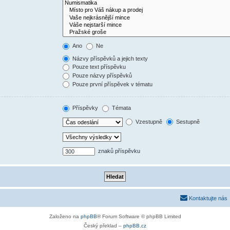
Ano
Ne
Názvy příspěvků a jejich texty
Pouze text příspěvku
Pouze názvy příspěvků
Pouze první příspěvek v tématu
Příspěvky
Témata
Vzestupně
Sestupně
znaků příspěvku
Kontaktujte nás
Založeno na
phpBB
® Forum Software © phpBB Limited
Český překlad –
phpBB.cz