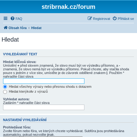
stribrnak.cz/forum
FAQ
Registrovat
Přihlásit se
Obsah fóra
Hledat
Hledat
VYHLEDÁVANÝ TEXT
Hledat klíčová slova:
Umístění
+
před slovem znamená, že slovo musí být ve výsledku přítomno, a
-
znamená, že slovo nemá být ve výsledku přítomno. Pokud chcete, aby stačila shoda
pouze s jedním z více slov, umístěte je do závorek oddělené znakem
|
. Použitím *
nahradíte část slova
Hledat všechny výrazy nebo přesnou shodu s dotazem
Hledat kterýkoliv z výrazů
Vyhledat autora:
Zadáním * nahradíte část slova
NASTAVENÍ VYHLEDÁVÁNÍ
Prohledávat fóra:
Zvolte fórum nebo fóra, ve kterých chcete vyhledávat. Subfóra jsou prohledávána
automaticky, pokud nezvolíte jinak.