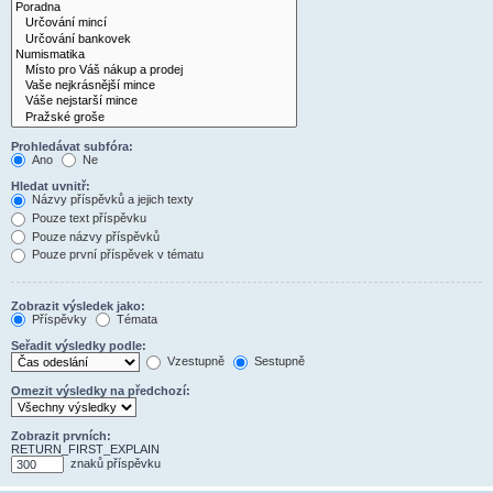
Prohledávat subfóra:
Ano
Ne
Hledat uvnitř:
Názvy příspěvků a jejich texty
Pouze text příspěvku
Pouze názvy příspěvků
Pouze první příspěvek v tématu
Zobrazit výsledek jako:
Příspěvky
Témata
Seřadit výsledky podle:
Vzestupně
Sestupně
Omezit výsledky na předchozí:
Zobrazit prvních:
RETURN_FIRST_EXPLAIN
znaků příspěvku