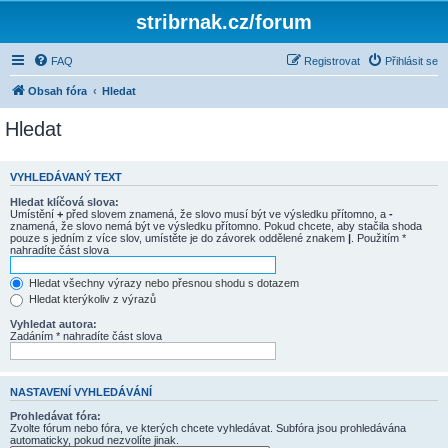
stribrnak.cz/forum
FAQ
Registrovat
Přihlásit se
Obsah fóra
Hledat
Hledat
VYHLEDÁVANÝ TEXT
Hledat klíčová slova:
Umístění
+
před slovem znamená, že slovo musí být ve výsledku přítomno, a
-
znamená, že slovo nemá být ve výsledku přítomno. Pokud chcete, aby stačila shoda
pouze s jedním z více slov, umístěte je do závorek oddělené znakem
|
. Použitím *
nahradíte část slova
Hledat všechny výrazy nebo přesnou shodu s dotazem
Hledat kterýkoliv z výrazů
Vyhledat autora:
Zadáním * nahradíte část slova
NASTAVENÍ VYHLEDÁVÁNÍ
Prohledávat fóra:
Zvolte fórum nebo fóra, ve kterých chcete vyhledávat. Subfóra jsou prohledávána
automaticky, pokud nezvolíte jinak.