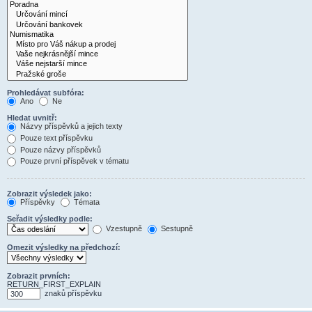
Prohledávat subfóra:
Ano
Ne
Hledat uvnitř:
Názvy příspěvků a jejich texty
Pouze text příspěvku
Pouze názvy příspěvků
Pouze první příspěvek v tématu
Zobrazit výsledek jako:
Příspěvky
Témata
Seřadit výsledky podle:
Vzestupně
Sestupně
Omezit výsledky na předchozí:
Zobrazit prvních:
RETURN_FIRST_EXPLAIN
znaků příspěvku