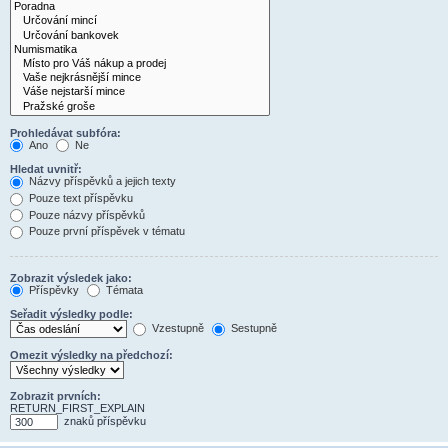
Prohledávat subfóra:
Ano
Ne
Hledat uvnitř:
Názvy příspěvků a jejich texty
Pouze text příspěvku
Pouze názvy příspěvků
Pouze první příspěvek v tématu
Zobrazit výsledek jako:
Příspěvky
Témata
Seřadit výsledky podle:
Vzestupně
Sestupně
Omezit výsledky na předchozí:
Zobrazit prvních:
RETURN_FIRST_EXPLAIN
znaků příspěvku