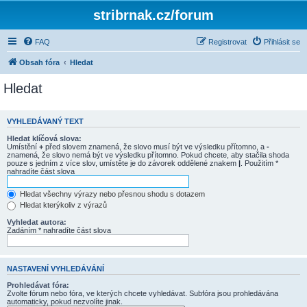
stribrnak.cz/forum
FAQ
Registrovat
Přihlásit se
Obsah fóra
Hledat
Hledat
VYHLEDÁVANÝ TEXT
Hledat klíčová slova:
Umístění
+
před slovem znamená, že slovo musí být ve výsledku přítomno, a
-
znamená, že slovo nemá být ve výsledku přítomno. Pokud chcete, aby stačila shoda
pouze s jedním z více slov, umístěte je do závorek oddělené znakem
|
. Použitím *
nahradíte část slova
Hledat všechny výrazy nebo přesnou shodu s dotazem
Hledat kterýkoliv z výrazů
Vyhledat autora:
Zadáním * nahradíte část slova
NASTAVENÍ VYHLEDÁVÁNÍ
Prohledávat fóra:
Zvolte fórum nebo fóra, ve kterých chcete vyhledávat. Subfóra jsou prohledávána
automaticky, pokud nezvolíte jinak.