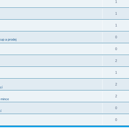
1
1
1
0
kup a prodej
0
2
1
2
cí
2
í mince
0
í
0