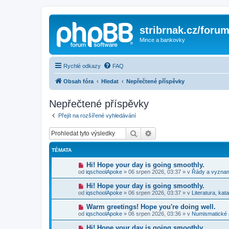
stribrnak.cz/foru
Mince a bankovky
Rychlé odkazy
FAQ
Obsah fóra
Hledat
Nepřečtené příspěvky
Nepřečtené příspěvky
Přejít na rozšířené vyhledávání
Hledat
Pokročilé hledání
TÉMATA
N
Hi! Hope your day is going smoothly.
o
od
iqschoolApoke
»
06 srpen 2026, 03:37
» v
Řády a vyzna
v
ý
N
Hi! Hope your day is going smoothly.
p
o
od
iqschoolApoke
»
06 srpen 2026, 03:37
» v
Literatura, kat
ř
v
í
ý
N
Warm greetings! Hope you're doing well.
s
p
o
p
od
iqschoolApoke
»
06 srpen 2026, 03:36
» v
Numismatické
ř
v
ě
í
ý
v
N
Hi! Hope your day is going smoothly.
s