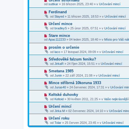
Určení stříbrňáku
s
p
e
o
p
od
suttkar
»
16 březen 2025, 23:40
» v
Určování mincí
ř
k
v
ě
í
ý
v
N
Ferdinand
s
p
e
o
p
od
Slayed
»
11 březen 2025, 18:53
» v
Určování mincí
ř
k
v
ě
í
ý
v
N
Určení mince
s
p
e
o
p
od
bradleyS
»
25 únor 2025, 07:51
» v
Určování mincí
ř
k
v
ě
í
ý
v
N
Stare mince
s
p
e
o
p
od
Apac112233
»
04 leden 2025, 18:40
» v
Místo pro Váš ná
ř
k
v
ě
í
ý
v
N
prosím o určenie
s
p
e
o
p
od
laco
»
17 listopad 2024, 09:09
» v
Určování mincí
ř
k
v
ě
í
ý
v
N
Středověké falzum feniku?
s
p
e
o
p
od
JirkaR
»
24 říjen 2024, 15:51
» v
Určování mincí
ř
k
v
ě
í
ý
v
N
Smetana 1985
s
p
e
o
p
od
Junin
»
22 září 2024, 21:08
» v
Určování mincí
ř
k
v
ě
í
ý
v
N
Mince stříbrná 10koruna 1933
s
p
e
o
p
od
Juras40
»
24 červenec 2024, 17:31
» v
Určování min
ř
k
v
ě
í
ý
v
N
Keltské duhovky
s
p
e
o
p
od
Keltoid
»
30 květen 2011, 21:25
» v
Vaše nejkrásnějš
ř
k
v
ě
í
ý
v
N
Určení mincí
s
p
e
o
p
od
Jirka M
»
02 červenec 2024, 14:10
» v
Určování minc
ř
k
v
ě
í
ý
v
N
Určení roku
s
p
e
o
p
od
Tolar
»
25 červen 2024, 23:45
» v
Určování mincí
ř
k
v
ě
í
ý
v