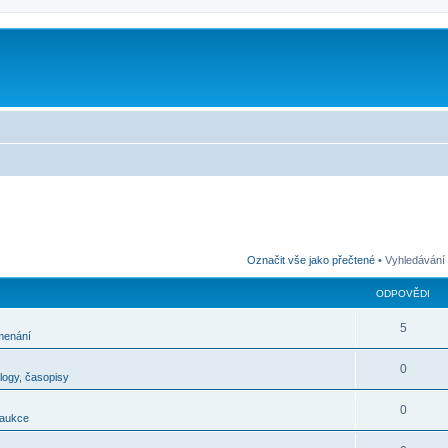
m
Označit vše jako přečtené
• Vyhledávání
ODPOVĚDI
5
menání
0
alogy, časopisy
0
 aukce