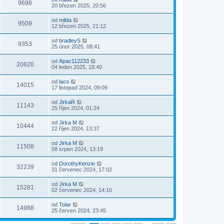
9698
20 březen 2025, 20:56
od
milda
9509
12 březen 2025, 21:12
od
bradleyS
9353
25 únor 2025, 08:41
od
Apac112233
20820
04 leden 2025, 18:40
od
laco
14015
17 listopad 2024, 09:09
od
JirkaR
11143
25 říjen 2024, 01:24
od
Jirka M
10444
22 říjen 2024, 13:37
od
Jirka M
11508
08 srpen 2024, 13:19
od
DorothyKenzie
32239
31 červenec 2024, 17:02
od
Jirka M
15281
02 červenec 2024, 14:10
od
Tolar
14988
25 červen 2024, 23:45