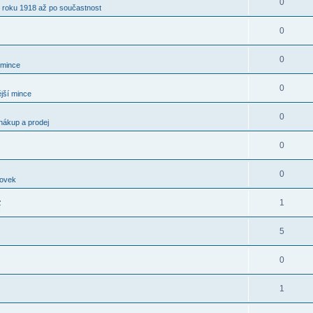
0
 roku 1918 až po součastnost
0
0
 mince
0
jší mince
0
nákup a prodej
0
0
kovek
.
1
í
5
0
1