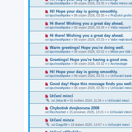
p
e
o
p
od
iqschoolApoke
»
06 srpen 2026, 03:35
» v
Naše mince od
ř
k
v
ě
í
ý
v
N
Hi! Hope your day is going smoothly.
s
p
e
o
p
od
iqschoolApoke
»
06 srpen 2026, 03:35
» v
Pražské groše
ř
k
v
ě
í
ý
v
N
Hi there! Wishing you a great day ahead.
s
p
e
o
p
od
iqschoolApoke
»
06 srpen 2026, 03:34
» v
Váše nejstarší
ř
k
v
ě
í
ý
v
N
Hi there! Wishing you a great day ahead.
s
p
e
o
p
od
iqschoolApoke
»
06 srpen 2026, 03:33
» v
Vaše nejkrásně
ř
k
v
ě
í
ý
v
N
Warm greetings! Hope you're doing well.
s
p
e
o
p
od
iqschoolApoke
»
06 srpen 2026, 03:32
» v
Místo pro Váš 
ř
k
v
ě
í
ý
v
N
Greetings! Hope you're having a good one.
s
p
e
o
p
od
iqschoolApoke
»
06 srpen 2026, 03:32
» v
Archeologie
ř
k
v
ě
í
ý
v
N
Hi! Hope your day is going smoothly.
s
p
e
o
p
od
iqschoolApoke
»
06 srpen 2026, 03:31
» v
Určování ban
ř
k
v
ě
í
ý
v
N
Good day! Hope this message finds you well
s
p
e
o
p
od
iqschoolApoke
»
06 srpen 2026, 03:30
» v
Určování minc
ř
k
v
ě
í
ý
v
N
Určení mincí
s
p
e
o
p
od
Jirka M
»
01 květen 2024, 11:26
» v
Určování mincí
ř
k
v
ě
í
ý
v
N
Chybotisk dvojkoruna 2008
s
p
e
o
p
od
Ricchochet
»
15 prosinec 2025, 13:21
» v
Určování mincí
ř
k
v
ě
í
ý
v
N
Určení mince
s
p
e
o
p
od
Gogo39
»
19 duben 2025, 13:57
» v
Určování mincí
ř
k
v
ě
í
ý
v
N