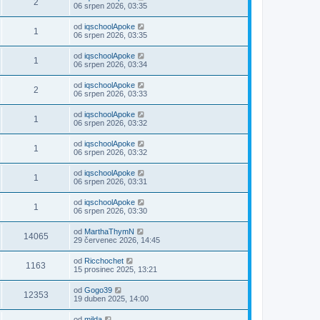
2
06 srpen 2026, 03:35
od
iqschoolApoke
1
06 srpen 2026, 03:35
od
iqschoolApoke
1
06 srpen 2026, 03:34
od
iqschoolApoke
2
06 srpen 2026, 03:33
od
iqschoolApoke
1
06 srpen 2026, 03:32
od
iqschoolApoke
1
06 srpen 2026, 03:32
od
iqschoolApoke
1
06 srpen 2026, 03:31
od
iqschoolApoke
1
06 srpen 2026, 03:30
od
MarthaThymN
14065
29 červenec 2026, 14:45
od
Ricchochet
1163
15 prosinec 2025, 13:21
od
Gogo39
12353
19 duben 2025, 14:00
od
milda