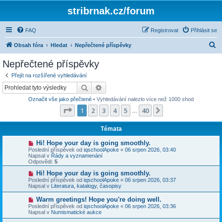
stribrnak.cz/forum
FAQ
Registrovat
Přihlásit se
H
Obsah fóra
Hledat
Nepřečtené příspěvky
l
Nepřečtené příspěvky
e
Přejít na rozšířené vyhledávání
d
Hledat
Pokročilé hledání
a
Označit vše jako přečtené
• Vyhledávání nalezlo více než 1000 shod
t
Stránka
1
z
40
1
2
3
4
5
40
Další
…
Témata
N
Hi! Hope your day is going smoothly.
o
Poslední příspěvek od
iqschoolApoke
«
06 srpen 2026, 03:40
v
Napsal v
Řády a vyznamenání
ý
Odpovědi:
5
p
ř
N
Hi! Hope your day is going smoothly.
í
o
Poslední příspěvek od
iqschoolApoke
«
06 srpen 2026, 03:37
s
v
Napsal v
Literatura, katalogy, časopisy
p
ý
ě
p
N
Warm greetings! Hope you're doing well.
v
ř
o
Poslední příspěvek od
iqschoolApoke
«
06 srpen 2026, 03:36
e
í
v
Napsal v
Numismatické aukce
k
s
ý
p
p