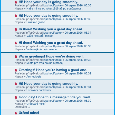
N
Hi! Hope your day is going smoothly.
ě
ř
o
v
Poslední příspěvek od
iqschoolApoke
«
06 srpen 2026, 03:35
í
v
e
Napsal v
Naše mince od roku 1918 až po součastnost
s
ý
k
p
p
N
Hi! Hope your day is going smoothly.
ě
ř
o
v
Poslední příspěvek od
iqschoolApoke
«
06 srpen 2026, 03:35
í
v
e
Napsal v
Pražské groše
s
ý
k
p
p
N
Hi there! Wishing you a great day ahead.
ě
ř
o
v
Poslední příspěvek od
iqschoolApoke
«
06 srpen 2026, 03:34
í
v
e
Napsal v
Váše nejstarší mince
s
ý
k
p
p
N
Hi there! Wishing you a great day ahead.
ě
ř
o
v
Poslední příspěvek od
iqschoolApoke
«
06 srpen 2026, 03:33
í
v
e
Napsal v
Vaše nejkrásnější mince
s
ý
k
p
p
N
Warm greetings! Hope you're doing well.
ě
ř
o
v
Poslední příspěvek od
iqschoolApoke
«
06 srpen 2026, 03:32
í
v
e
Napsal v
Místo pro Váš nákup a prodej
s
ý
k
p
p
N
Greetings! Hope you're having a good one.
ě
ř
o
v
Poslední příspěvek od
iqschoolApoke
«
06 srpen 2026, 03:32
í
v
e
Napsal v
Archeologie
s
ý
k
p
p
N
Hi! Hope your day is going smoothly.
ě
ř
o
v
Poslední příspěvek od
iqschoolApoke
«
06 srpen 2026, 03:31
í
v
e
Napsal v
Určování bankovek
s
ý
k
p
p
N
Good day! Hope this message finds you well.
ě
ř
o
v
Poslední příspěvek od
iqschoolApoke
«
06 srpen 2026, 03:30
í
v
e
Napsal v
Určování mincí
s
ý
k
Odpovědi:
1
p
p
ě
ř
N
Určení mincí
v
í