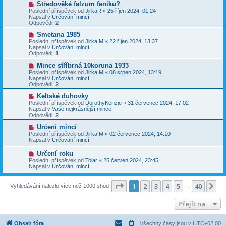
N
Středověké falzum feniku?
ě
ř
o
v
Poslední příspěvek od
JirkaR
«
25 říjen 2024, 01:24
í
v
e
Napsal v
Určování mincí
s
ý
k
Odpovědi:
2
p
p
ě
ř
N
Smetana 1985
v
í
o
Poslední příspěvek od
Jirka M
«
22 říjen 2024, 13:37
e
s
v
Napsal v
Určování mincí
k
p
ý
Odpovědi:
1
ě
p
v
ř
N
Mince stříbrná 10koruna 1933
e
í
o
Poslední příspěvek od
Jirka M
«
08 srpen 2024, 13:19
k
s
v
Napsal v
Určování mincí
p
ý
Odpovědi:
2
ě
p
v
ř
N
Keltské duhovky
e
í
o
Poslední příspěvek od
DorothyKenzie
«
31 červenec 2024, 17:02
k
s
v
Napsal v
Vaše nejkrásnější mince
p
ý
Odpovědi:
2
ě
p
v
ř
N
Určení mincí
e
í
o
Poslední příspěvek od
Jirka M
«
02 červenec 2024, 14:10
k
s
v
Napsal v
Určování mincí
p
ý
ě
p
N
Určení roku
v
ř
o
Poslední příspěvek od
Tolar
«
25 červen 2024, 23:45
e
í
v
Napsal v
Určování mincí
k
s
ý
p
p
ě
ř
Stránka
1
z
40
1
2
3
4
5
40
Da
Vyhledávání nalezlo více než 1000 shod
v
…
í
e
s
k
p
Přejít na
ě
v
e
Obsah fóra
Všechny časy jsou v
UTC+02:00
k