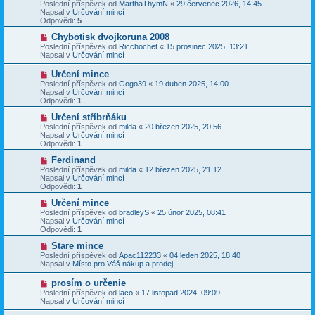
o
Poslední příspěvek od
MarthaThymN
«
29 červenec 2026, 14:45
e
s
v
Napsal v
Určování mincí
k
p
ý
Odpovědi:
5
ě
p
v
ř
N
Chybotisk dvojkoruna 2008
e
í
o
Poslední příspěvek od
Ricchochet
«
15 prosinec 2025, 13:21
k
s
v
Napsal v
Určování mincí
p
ý
ě
p
N
Určení mince
v
ř
o
Poslední příspěvek od
Gogo39
«
19 duben 2025, 14:00
e
í
v
Napsal v
Určování mincí
k
s
ý
Odpovědi:
1
p
p
ě
ř
N
Určení stříbrňáku
v
í
o
Poslední příspěvek od
milda
«
20 březen 2025, 20:56
e
s
v
Napsal v
Určování mincí
k
p
ý
Odpovědi:
1
ě
p
v
ř
N
Ferdinand
e
í
o
Poslední příspěvek od
milda
«
12 březen 2025, 21:12
k
s
v
Napsal v
Určování mincí
p
ý
Odpovědi:
1
ě
p
v
ř
N
Určení mince
e
í
o
Poslední příspěvek od
bradleyS
«
25 únor 2025, 08:41
k
s
v
Napsal v
Určování mincí
p
ý
Odpovědi:
1
ě
p
v
ř
N
Stare mince
e
í
o
Poslední příspěvek od
Apac112233
«
04 leden 2025, 18:40
k
s
v
Napsal v
Místo pro Váš nákup a prodej
p
ý
ě
p
N
prosím o určenie
v
ř
o
Poslední příspěvek od
laco
«
17 listopad 2024, 09:09
e
í
v
Napsal v
Určování mincí
k
s
ý
p
p