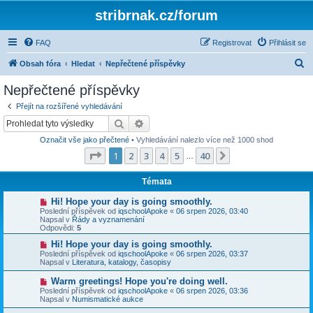
stribrnak.cz/forum
FAQ
Registrovat
Přihlásit se
H
Obsah fóra
Hledat
Nepřečtené příspěvky
l
Nepřečtené příspěvky
e
Přejít na rozšířené vyhledávání
d
Hledat
Pokročilé hledání
a
Označit vše jako přečtené
• Vyhledávání nalezlo více než 1000 shod
t
Stránka
1
z
40
1
2
3
4
5
40
Další
…
Témata
N
Hi! Hope your day is going smoothly.
o
Poslední příspěvek od
iqschoolApoke
«
06 srpen 2026, 03:40
v
Napsal v
Řády a vyznamenání
ý
Odpovědi:
5
p
ř
N
Hi! Hope your day is going smoothly.
í
o
Poslední příspěvek od
iqschoolApoke
«
06 srpen 2026, 03:37
s
v
Napsal v
Literatura, katalogy, časopisy
p
ý
ě
p
N
Warm greetings! Hope you're doing well.
v
ř
o
Poslední příspěvek od
iqschoolApoke
«
06 srpen 2026, 03:36
e
í
v
Napsal v
Numismatické aukce
k
s
ý
p
p