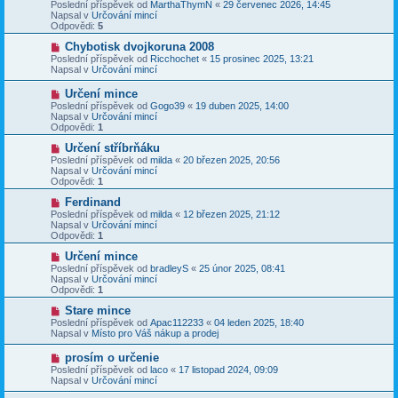
o
Poslední příspěvek od
MarthaThymN
«
29 červenec 2026, 14:45
e
s
v
Napsal v
Určování mincí
k
p
ý
Odpovědi:
5
ě
p
v
ř
N
Chybotisk dvojkoruna 2008
e
í
o
Poslední příspěvek od
Ricchochet
«
15 prosinec 2025, 13:21
k
s
v
Napsal v
Určování mincí
p
ý
ě
p
N
Určení mince
v
ř
o
Poslední příspěvek od
Gogo39
«
19 duben 2025, 14:00
e
í
v
Napsal v
Určování mincí
k
s
ý
Odpovědi:
1
p
p
ě
ř
N
Určení stříbrňáku
v
í
o
Poslední příspěvek od
milda
«
20 březen 2025, 20:56
e
s
v
Napsal v
Určování mincí
k
p
ý
Odpovědi:
1
ě
p
v
ř
N
Ferdinand
e
í
o
Poslední příspěvek od
milda
«
12 březen 2025, 21:12
k
s
v
Napsal v
Určování mincí
p
ý
Odpovědi:
1
ě
p
v
ř
N
Určení mince
e
í
o
Poslední příspěvek od
bradleyS
«
25 únor 2025, 08:41
k
s
v
Napsal v
Určování mincí
p
ý
Odpovědi:
1
ě
p
v
ř
N
Stare mince
e
í
o
Poslední příspěvek od
Apac112233
«
04 leden 2025, 18:40
k
s
v
Napsal v
Místo pro Váš nákup a prodej
p
ý
ě
p
N
prosím o určenie
v
ř
o
Poslední příspěvek od
laco
«
17 listopad 2024, 09:09
e
í
v
Napsal v
Určování mincí
k
s
ý
p
p