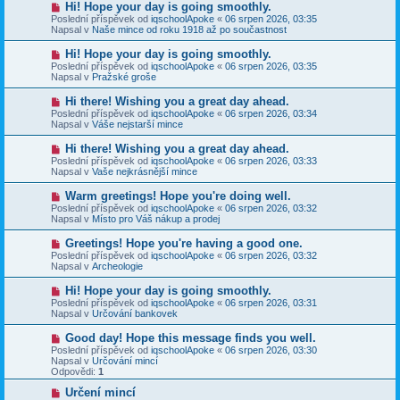
N
Hi! Hope your day is going smoothly.
ě
ř
o
v
Poslední příspěvek od
iqschoolApoke
«
06 srpen 2026, 03:35
í
v
e
Napsal v
Naše mince od roku 1918 až po součastnost
s
ý
k
p
p
N
Hi! Hope your day is going smoothly.
ě
ř
o
v
Poslední příspěvek od
iqschoolApoke
«
06 srpen 2026, 03:35
í
v
e
Napsal v
Pražské groše
s
ý
k
p
p
N
Hi there! Wishing you a great day ahead.
ě
ř
o
v
Poslední příspěvek od
iqschoolApoke
«
06 srpen 2026, 03:34
í
v
e
Napsal v
Váše nejstarší mince
s
ý
k
p
p
N
Hi there! Wishing you a great day ahead.
ě
ř
o
v
Poslední příspěvek od
iqschoolApoke
«
06 srpen 2026, 03:33
í
v
e
Napsal v
Vaše nejkrásnější mince
s
ý
k
p
p
N
Warm greetings! Hope you're doing well.
ě
ř
o
v
Poslední příspěvek od
iqschoolApoke
«
06 srpen 2026, 03:32
í
v
e
Napsal v
Místo pro Váš nákup a prodej
s
ý
k
p
p
N
Greetings! Hope you're having a good one.
ě
ř
o
v
Poslední příspěvek od
iqschoolApoke
«
06 srpen 2026, 03:32
í
v
e
Napsal v
Archeologie
s
ý
k
p
p
N
Hi! Hope your day is going smoothly.
ě
ř
o
v
Poslední příspěvek od
iqschoolApoke
«
06 srpen 2026, 03:31
í
v
e
Napsal v
Určování bankovek
s
ý
k
p
p
N
Good day! Hope this message finds you well.
ě
ř
o
v
Poslední příspěvek od
iqschoolApoke
«
06 srpen 2026, 03:30
í
v
e
Napsal v
Určování mincí
s
ý
k
Odpovědi:
1
p
p
ě
ř
N
Určení mincí
v
í