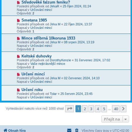
N
Středověké falzum feniku?
ě
ř
o
v
Poslední příspěvek od
JirkaR
«
25 říjen 2024, 01:24
í
v
e
Napsal v
Určování mincí
s
ý
k
Odpovědi:
2
p
p
ě
ř
N
Smetana 1985
v
í
o
Poslední příspěvek od
Jirka M
«
22 říjen 2024, 13:37
e
s
v
Napsal v
Určování mincí
k
p
ý
Odpovědi:
1
ě
p
v
ř
N
Mince stříbrná 10koruna 1933
e
í
o
Poslední příspěvek od
Jirka M
«
08 srpen 2024, 13:19
k
s
v
Napsal v
Určování mincí
p
ý
Odpovědi:
2
ě
p
v
ř
N
Keltské duhovky
e
í
o
Poslední příspěvek od
DorothyKenzie
«
31 červenec 2024, 17:02
k
s
v
Napsal v
Vaše nejkrásnější mince
p
ý
Odpovědi:
2
ě
p
v
ř
N
Určení mincí
e
í
o
Poslední příspěvek od
Jirka M
«
02 červenec 2024, 14:10
k
s
v
Napsal v
Určování mincí
p
ý
ě
p
N
Určení roku
v
ř
o
Poslední příspěvek od
Tolar
«
25 červen 2024, 23:45
e
í
v
Napsal v
Určování mincí
k
s
ý
p
p
ě
ř
Stránka
1
z
40
1
2
3
4
5
40
Da
Vyhledávání nalezlo více než 1000 shod
v
…
í
e
s
k
p
Přejít na
ě
v
e
Obsah fóra
Všechny časy jsou v
UTC+02:00
k