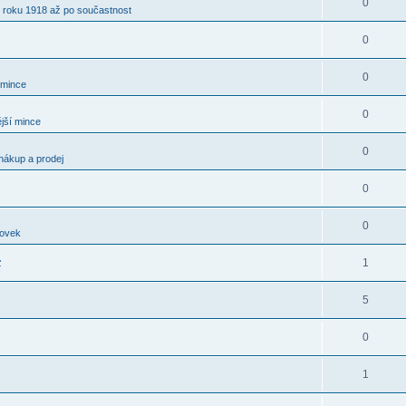
0
 roku 1918 až po součastnost
0
0
 mince
0
jší mince
0
nákup a prodej
0
0
kovek
.
1
í
5
0
1