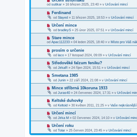
Určení stříbrňáku
s
p
e
o
p
od
suttkar
»
16 březen 2025, 23:40
» v
Určování mincí
ř
k
v
ě
í
ý
v
N
Ferdinand
s
p
e
o
p
od
Slayed
»
11 březen 2025, 18:53
» v
Určování mincí
ř
k
v
ě
í
ý
v
N
Určení mince
s
p
e
o
p
od
bradleyS
»
25 únor 2025, 07:51
» v
Určování mincí
ř
k
v
ě
í
ý
v
N
Stare mince
s
p
e
o
p
od
Apac112233
»
04 leden 2025, 18:40
» v
Místo pro Váš ná
ř
k
v
ě
í
ý
v
N
prosím o určenie
s
p
e
o
p
od
laco
»
17 listopad 2024, 09:09
» v
Určování mincí
ř
k
v
ě
í
ý
v
N
Středověké falzum feniku?
s
p
e
o
p
od
JirkaR
»
24 říjen 2024, 15:51
» v
Určování mincí
ř
k
v
ě
í
ý
v
N
Smetana 1985
s
p
e
o
p
od
Junin
»
22 září 2024, 21:08
» v
Určování mincí
ř
k
v
ě
í
ý
v
N
Mince stříbrná 10koruna 1933
s
p
e
o
p
od
Juras40
»
24 červenec 2024, 17:31
» v
Určování min
ř
k
v
ě
í
ý
v
N
Keltské duhovky
s
p
e
o
p
od
Keltoid
»
30 květen 2011, 21:25
» v
Vaše nejkrásnějš
ř
k
v
ě
í
ý
v
N
Určení mincí
s
p
e
o
p
od
Jirka M
»
02 červenec 2024, 14:10
» v
Určování minc
ř
k
v
ě
í
ý
v
N
Určení roku
s
p
e
o
p
od
Tolar
»
25 červen 2024, 23:45
» v
Určování mincí
ř
k
v
ě
í
ý
v