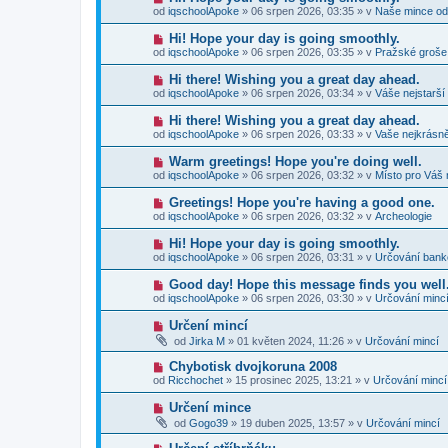
p
e
o
p
od
iqschoolApoke
»
06 srpen 2026, 03:35
» v
Naše mince od
ř
k
v
ě
í
ý
v
N
Hi! Hope your day is going smoothly.
s
p
e
o
p
od
iqschoolApoke
»
06 srpen 2026, 03:35
» v
Pražské groše
ř
k
v
ě
í
ý
v
N
Hi there! Wishing you a great day ahead.
s
p
e
o
p
od
iqschoolApoke
»
06 srpen 2026, 03:34
» v
Váše nejstarší
ř
k
v
ě
í
ý
v
N
Hi there! Wishing you a great day ahead.
s
p
e
o
p
od
iqschoolApoke
»
06 srpen 2026, 03:33
» v
Vaše nejkrásně
ř
k
v
ě
í
ý
v
N
Warm greetings! Hope you're doing well.
s
p
e
o
p
od
iqschoolApoke
»
06 srpen 2026, 03:32
» v
Místo pro Váš 
ř
k
v
ě
í
ý
v
N
Greetings! Hope you're having a good one.
s
p
e
o
p
od
iqschoolApoke
»
06 srpen 2026, 03:32
» v
Archeologie
ř
k
v
ě
í
ý
v
N
Hi! Hope your day is going smoothly.
s
p
e
o
p
od
iqschoolApoke
»
06 srpen 2026, 03:31
» v
Určování ban
ř
k
v
ě
í
ý
v
N
Good day! Hope this message finds you well
s
p
e
o
p
od
iqschoolApoke
»
06 srpen 2026, 03:30
» v
Určování minc
ř
k
v
ě
í
ý
v
N
Určení mincí
s
p
e
o
p
od
Jirka M
»
01 květen 2024, 11:26
» v
Určování mincí
ř
k
v
ě
í
ý
v
N
Chybotisk dvojkoruna 2008
s
p
e
o
p
od
Ricchochet
»
15 prosinec 2025, 13:21
» v
Určování mincí
ř
k
v
ě
í
ý
v
N
Určení mince
s
p
e
o
p
od
Gogo39
»
19 duben 2025, 13:57
» v
Určování mincí
ř
k
v
ě
í
ý
v
N