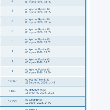
2
06 srpen 2026, 03:35
od
iqschoolApoke
3
06 srpen 2026, 03:35
od
iqschoolApoke
3
06 srpen 2026, 03:34
od
iqschoolApoke
3
06 srpen 2026, 03:33
od
iqschoolApoke
2
06 srpen 2026, 03:32
od
iqschoolApoke
1
06 srpen 2026, 03:32
od
iqschoolApoke
1
06 srpen 2026, 03:31
od
iqschoolApoke
1
06 srpen 2026, 03:30
od
MarthaThymN
14067
29 červenec 2026, 14:45
od
Ricchochet
1164
15 prosinec 2025, 13:21
od
Gogo39
12353
19 duben 2025, 14:00
od
milda