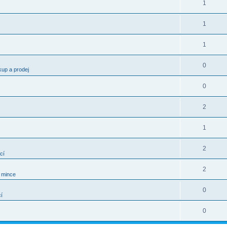
1
1
1
0
kup a prodej
0
2
1
2
cí
2
í mince
0
í
0