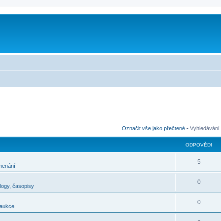
m
Označit vše jako přečtené
• Vyhledávání
ODPOVĚDI
5
menání
0
alogy, časopisy
0
 aukce