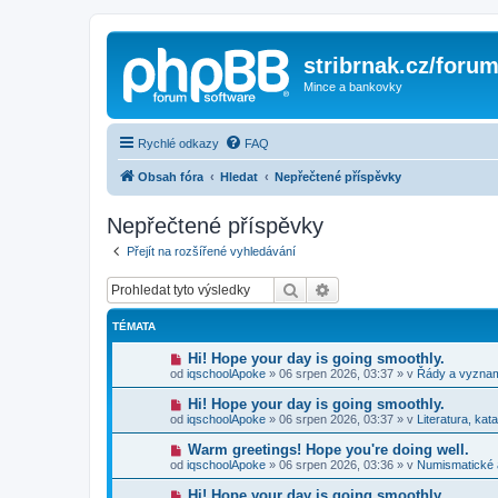
stribrnak.cz/foru
Mince a bankovky
Rychlé odkazy
FAQ
Obsah fóra
Hledat
Nepřečtené příspěvky
Nepřečtené příspěvky
Přejít na rozšířené vyhledávání
Hledat
Pokročilé hledání
TÉMATA
N
Hi! Hope your day is going smoothly.
o
od
iqschoolApoke
»
06 srpen 2026, 03:37
» v
Řády a vyzna
v
ý
N
Hi! Hope your day is going smoothly.
p
o
od
iqschoolApoke
»
06 srpen 2026, 03:37
» v
Literatura, kat
ř
v
í
ý
N
Warm greetings! Hope you're doing well.
s
p
o
p
od
iqschoolApoke
»
06 srpen 2026, 03:36
» v
Numismatické
ř
v
ě
í
ý
v
N
Hi! Hope your day is going smoothly.
s