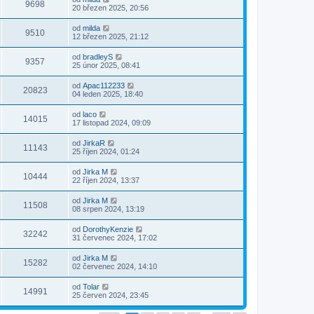
9698
20 březen 2025, 20:56
od
milda
9510
12 březen 2025, 21:12
od
bradleyS
9357
25 únor 2025, 08:41
od
Apac112233
20823
04 leden 2025, 18:40
od
laco
14015
17 listopad 2024, 09:09
od
JirkaR
11143
25 říjen 2024, 01:24
od
Jirka M
10444
22 říjen 2024, 13:37
od
Jirka M
11508
08 srpen 2024, 13:19
od
DorothyKenzie
32242
31 červenec 2024, 17:02
od
Jirka M
15282
02 červenec 2024, 14:10
od
Tolar
14991
25 červen 2024, 23:45