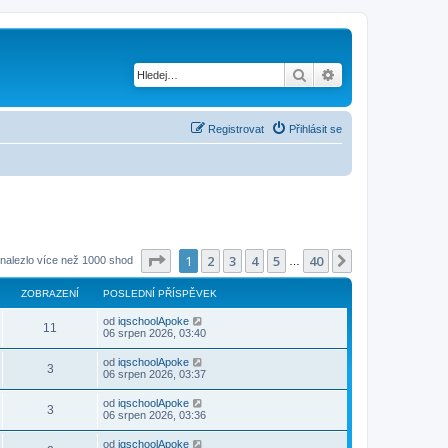
Hledat
Pokročilé hledání
Registrovat
Přihlásit se
Stránka
1
z
40
1
2
3
4
5
40
Další
 nalezlo více než 1000 shod
…
ZOBRAZENÍ
POSLEDNÍ PŘÍSPĚVEK
od
iqschoolApoke
11
06 srpen 2026, 03:40
od
iqschoolApoke
3
06 srpen 2026, 03:37
od
iqschoolApoke
3
06 srpen 2026, 03:36
od
iqschoolApoke