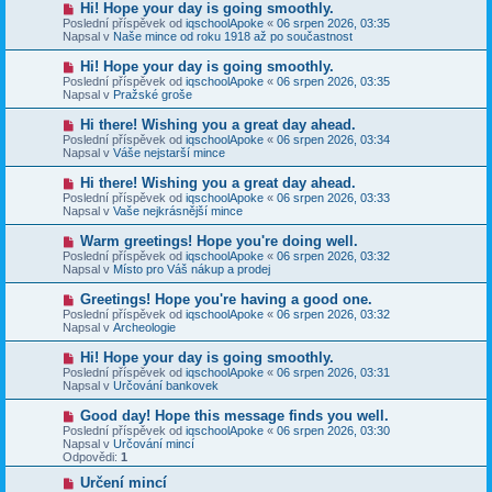
N
Hi! Hope your day is going smoothly.
ě
ř
o
v
Poslední příspěvek od
iqschoolApoke
«
06 srpen 2026, 03:35
í
v
e
Napsal v
Naše mince od roku 1918 až po součastnost
s
ý
k
p
p
N
Hi! Hope your day is going smoothly.
ě
ř
o
v
Poslední příspěvek od
iqschoolApoke
«
06 srpen 2026, 03:35
í
v
e
Napsal v
Pražské groše
s
ý
k
p
p
N
Hi there! Wishing you a great day ahead.
ě
ř
o
v
Poslední příspěvek od
iqschoolApoke
«
06 srpen 2026, 03:34
í
v
e
Napsal v
Váše nejstarší mince
s
ý
k
p
p
N
Hi there! Wishing you a great day ahead.
ě
ř
o
v
Poslední příspěvek od
iqschoolApoke
«
06 srpen 2026, 03:33
í
v
e
Napsal v
Vaše nejkrásnější mince
s
ý
k
p
p
N
Warm greetings! Hope you're doing well.
ě
ř
o
v
Poslední příspěvek od
iqschoolApoke
«
06 srpen 2026, 03:32
í
v
e
Napsal v
Místo pro Váš nákup a prodej
s
ý
k
p
p
N
Greetings! Hope you're having a good one.
ě
ř
o
v
Poslední příspěvek od
iqschoolApoke
«
06 srpen 2026, 03:32
í
v
e
Napsal v
Archeologie
s
ý
k
p
p
N
Hi! Hope your day is going smoothly.
ě
ř
o
v
Poslední příspěvek od
iqschoolApoke
«
06 srpen 2026, 03:31
í
v
e
Napsal v
Určování bankovek
s
ý
k
p
p
N
Good day! Hope this message finds you well.
ě
ř
o
v
Poslední příspěvek od
iqschoolApoke
«
06 srpen 2026, 03:30
í
v
e
Napsal v
Určování mincí
s
ý
k
Odpovědi:
1
p
p
ě
ř
N
Určení mincí
v
í