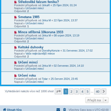
N
Středověké falzum feniku?
ě
ř
o
v
Poslední příspěvek od
JirkaR
«
25 říjen 2024, 01:24
í
v
e
Napsal v
Určování mincí
s
ý
k
Odpovědi:
2
p
p
ě
ř
N
Smetana 1985
v
í
o
Poslední příspěvek od
Jirka M
«
22 říjen 2024, 13:37
e
s
v
Napsal v
Určování mincí
k
p
ý
Odpovědi:
1
ě
p
v
ř
N
Mince stříbrná 10koruna 1933
e
í
o
Poslední příspěvek od
Jirka M
«
08 srpen 2024, 13:19
k
s
v
Napsal v
Určování mincí
p
ý
Odpovědi:
2
ě
p
v
ř
N
Keltské duhovky
e
í
o
Poslední příspěvek od
DorothyKenzie
«
31 červenec 2024, 17:02
k
s
v
Napsal v
Vaše nejkrásnější mince
p
ý
Odpovědi:
2
ě
p
v
ř
N
Určení mincí
e
í
o
Poslední příspěvek od
Jirka M
«
02 červenec 2024, 14:10
k
s
v
Napsal v
Určování mincí
p
ý
ě
p
N
Určení roku
v
ř
o
Poslední příspěvek od
Tolar
«
25 červen 2024, 23:45
e
í
v
Napsal v
Určování mincí
k
s
ý
p
p
ě
ř
Stránka
1
z
40
1
2
3
4
5
40
Da
Vyhledávání nalezlo více než 1000 shod
v
…
í
e
s
k
p
Přejít na
ě
v
e
Obsah fóra
Všechny časy jsou v
UTC+02:00
k