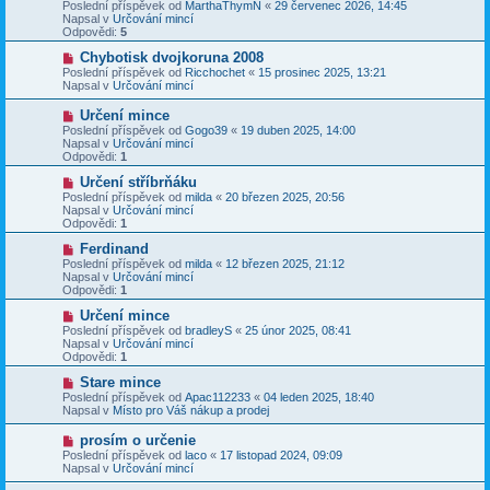
o
Poslední příspěvek od
MarthaThymN
«
29 červenec 2026, 14:45
e
s
v
Napsal v
Určování mincí
k
p
ý
Odpovědi:
5
ě
p
v
ř
N
Chybotisk dvojkoruna 2008
e
í
o
Poslední příspěvek od
Ricchochet
«
15 prosinec 2025, 13:21
k
s
v
Napsal v
Určování mincí
p
ý
ě
p
N
Určení mince
v
ř
o
Poslední příspěvek od
Gogo39
«
19 duben 2025, 14:00
e
í
v
Napsal v
Určování mincí
k
s
ý
Odpovědi:
1
p
p
ě
ř
N
Určení stříbrňáku
v
í
o
Poslední příspěvek od
milda
«
20 březen 2025, 20:56
e
s
v
Napsal v
Určování mincí
k
p
ý
Odpovědi:
1
ě
p
v
ř
N
Ferdinand
e
í
o
Poslední příspěvek od
milda
«
12 březen 2025, 21:12
k
s
v
Napsal v
Určování mincí
p
ý
Odpovědi:
1
ě
p
v
ř
N
Určení mince
e
í
o
Poslední příspěvek od
bradleyS
«
25 únor 2025, 08:41
k
s
v
Napsal v
Určování mincí
p
ý
Odpovědi:
1
ě
p
v
ř
N
Stare mince
e
í
o
Poslední příspěvek od
Apac112233
«
04 leden 2025, 18:40
k
s
v
Napsal v
Místo pro Váš nákup a prodej
p
ý
ě
p
N
prosím o určenie
v
ř
o
Poslední příspěvek od
laco
«
17 listopad 2024, 09:09
e
í
v
Napsal v
Určování mincí
k
s
ý
p
p