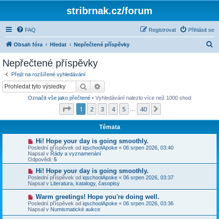
stribrnak.cz/forum
FAQ
Registrovat
Přihlásit se
H
Obsah fóra
Hledat
Nepřečtené příspěvky
l
Nepřečtené příspěvky
e
Přejít na rozšířené vyhledávání
d
Hledat
Pokročilé hledání
a
Označit vše jako přečtené
• Vyhledávání nalezlo více než 1000 shod
t
Stránka
1
z
40
1
2
3
4
5
40
Další
…
Témata
N
Hi! Hope your day is going smoothly.
o
Poslední příspěvek od
iqschoolApoke
«
06 srpen 2026, 03:40
v
Napsal v
Řády a vyznamenání
ý
Odpovědi:
5
p
ř
N
Hi! Hope your day is going smoothly.
í
o
Poslední příspěvek od
iqschoolApoke
«
06 srpen 2026, 03:37
s
v
Napsal v
Literatura, katalogy, časopisy
p
ý
ě
p
N
Warm greetings! Hope you're doing well.
v
ř
o
Poslední příspěvek od
iqschoolApoke
«
06 srpen 2026, 03:36
e
í
v
Napsal v
Numismatické aukce
k
s
ý
p
p