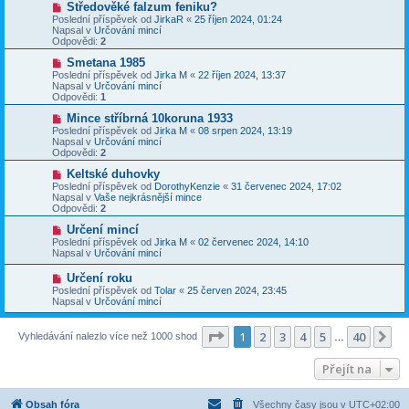
N
Středověké falzum feniku?
ě
ř
o
v
Poslední příspěvek od
JirkaR
«
25 říjen 2024, 01:24
í
v
e
Napsal v
Určování mincí
s
ý
k
Odpovědi:
2
p
p
ě
ř
N
Smetana 1985
v
í
o
Poslední příspěvek od
Jirka M
«
22 říjen 2024, 13:37
e
s
v
Napsal v
Určování mincí
k
p
ý
Odpovědi:
1
ě
p
v
ř
N
Mince stříbrná 10koruna 1933
e
í
o
Poslední příspěvek od
Jirka M
«
08 srpen 2024, 13:19
k
s
v
Napsal v
Určování mincí
p
ý
Odpovědi:
2
ě
p
v
ř
N
Keltské duhovky
e
í
o
Poslední příspěvek od
DorothyKenzie
«
31 červenec 2024, 17:02
k
s
v
Napsal v
Vaše nejkrásnější mince
p
ý
Odpovědi:
2
ě
p
v
ř
N
Určení mincí
e
í
o
Poslední příspěvek od
Jirka M
«
02 červenec 2024, 14:10
k
s
v
Napsal v
Určování mincí
p
ý
ě
p
N
Určení roku
v
ř
o
Poslední příspěvek od
Tolar
«
25 červen 2024, 23:45
e
í
v
Napsal v
Určování mincí
k
s
ý
p
p
ě
ř
Stránka
1
z
40
1
2
3
4
5
40
Da
Vyhledávání nalezlo více než 1000 shod
v
…
í
e
s
k
p
Přejít na
ě
v
e
Obsah fóra
Všechny časy jsou v
UTC+02:00
k