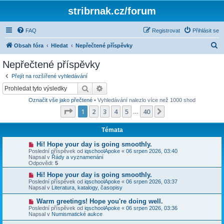
stribrnak.cz/forum
FAQ
Registrovat
Přihlásit se
H
Obsah fóra
Hledat
Nepřečtené příspěvky
l
Nepřečtené příspěvky
e
Přejít na rozšířené vyhledávání
d
Hledat
Pokročilé hledání
a
Označit vše jako přečtené
• Vyhledávání nalezlo více než 1000 shod
t
Stránka
1
z
40
1
2
3
4
5
40
Další
…
Témata
N
Hi! Hope your day is going smoothly.
o
Poslední příspěvek od
iqschoolApoke
«
06 srpen 2026, 03:40
v
Napsal v
Řády a vyznamenání
ý
Odpovědi:
5
p
ř
N
Hi! Hope your day is going smoothly.
í
o
Poslední příspěvek od
iqschoolApoke
«
06 srpen 2026, 03:37
s
v
Napsal v
Literatura, katalogy, časopisy
p
ý
ě
p
N
Warm greetings! Hope you're doing well.
v
ř
o
Poslední příspěvek od
iqschoolApoke
«
06 srpen 2026, 03:36
e
í
v
Napsal v
Numismatické aukce
k
s
ý
p
p