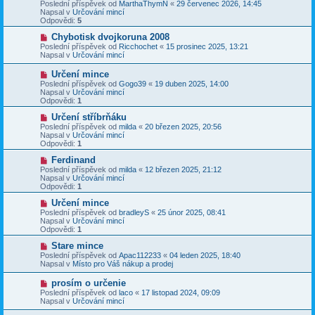
o
Poslední příspěvek od
MarthaThymN
«
29 červenec 2026, 14:45
e
s
v
Napsal v
Určování mincí
k
p
ý
Odpovědi:
5
ě
p
v
ř
N
Chybotisk dvojkoruna 2008
e
í
o
Poslední příspěvek od
Ricchochet
«
15 prosinec 2025, 13:21
k
s
v
Napsal v
Určování mincí
p
ý
ě
p
N
Určení mince
v
ř
o
Poslední příspěvek od
Gogo39
«
19 duben 2025, 14:00
e
í
v
Napsal v
Určování mincí
k
s
ý
Odpovědi:
1
p
p
ě
ř
N
Určení stříbrňáku
v
í
o
Poslední příspěvek od
milda
«
20 březen 2025, 20:56
e
s
v
Napsal v
Určování mincí
k
p
ý
Odpovědi:
1
ě
p
v
ř
N
Ferdinand
e
í
o
Poslední příspěvek od
milda
«
12 březen 2025, 21:12
k
s
v
Napsal v
Určování mincí
p
ý
Odpovědi:
1
ě
p
v
ř
N
Určení mince
e
í
o
Poslední příspěvek od
bradleyS
«
25 únor 2025, 08:41
k
s
v
Napsal v
Určování mincí
p
ý
Odpovědi:
1
ě
p
v
ř
N
Stare mince
e
í
o
Poslední příspěvek od
Apac112233
«
04 leden 2025, 18:40
k
s
v
Napsal v
Místo pro Váš nákup a prodej
p
ý
ě
p
N
prosím o určenie
v
ř
o
Poslední příspěvek od
laco
«
17 listopad 2024, 09:09
e
í
v
Napsal v
Určování mincí
k
s
ý
p
p