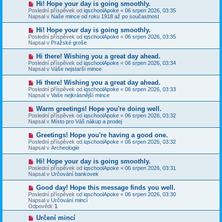
N
Hi! Hope your day is going smoothly.
ě
ř
o
v
Poslední příspěvek od
iqschoolApoke
«
06 srpen 2026, 03:35
í
v
e
Napsal v
Naše mince od roku 1918 až po součastnost
s
ý
k
p
p
N
Hi! Hope your day is going smoothly.
ě
ř
o
v
Poslední příspěvek od
iqschoolApoke
«
06 srpen 2026, 03:35
í
v
e
Napsal v
Pražské groše
s
ý
k
p
p
N
Hi there! Wishing you a great day ahead.
ě
ř
o
v
Poslední příspěvek od
iqschoolApoke
«
06 srpen 2026, 03:34
í
v
e
Napsal v
Váše nejstarší mince
s
ý
k
p
p
N
Hi there! Wishing you a great day ahead.
ě
ř
o
v
Poslední příspěvek od
iqschoolApoke
«
06 srpen 2026, 03:33
í
v
e
Napsal v
Vaše nejkrásnější mince
s
ý
k
p
p
N
Warm greetings! Hope you're doing well.
ě
ř
o
v
Poslední příspěvek od
iqschoolApoke
«
06 srpen 2026, 03:32
í
v
e
Napsal v
Místo pro Váš nákup a prodej
s
ý
k
p
p
N
Greetings! Hope you're having a good one.
ě
ř
o
v
Poslední příspěvek od
iqschoolApoke
«
06 srpen 2026, 03:32
í
v
e
Napsal v
Archeologie
s
ý
k
p
p
N
Hi! Hope your day is going smoothly.
ě
ř
o
v
Poslední příspěvek od
iqschoolApoke
«
06 srpen 2026, 03:31
í
v
e
Napsal v
Určování bankovek
s
ý
k
p
p
N
Good day! Hope this message finds you well.
ě
ř
o
v
Poslední příspěvek od
iqschoolApoke
«
06 srpen 2026, 03:30
í
v
e
Napsal v
Určování mincí
s
ý
k
Odpovědi:
1
p
p
ě
ř
N
Určení mincí
v
í