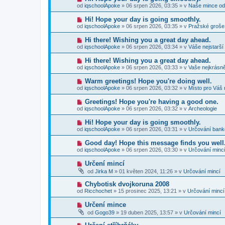
p
e
o
p
od
iqschoolApoke
»
06 srpen 2026, 03:35
» v
Naše mince od
ř
k
v
ě
í
ý
v
N
Hi! Hope your day is going smoothly.
s
p
e
o
p
od
iqschoolApoke
»
06 srpen 2026, 03:35
» v
Pražské groše
ř
k
v
ě
í
ý
v
N
Hi there! Wishing you a great day ahead.
s
p
e
o
p
od
iqschoolApoke
»
06 srpen 2026, 03:34
» v
Váše nejstarší
ř
k
v
ě
í
ý
v
N
Hi there! Wishing you a great day ahead.
s
p
e
o
p
od
iqschoolApoke
»
06 srpen 2026, 03:33
» v
Vaše nejkrásně
ř
k
v
ě
í
ý
v
N
Warm greetings! Hope you're doing well.
s
p
e
o
p
od
iqschoolApoke
»
06 srpen 2026, 03:32
» v
Místo pro Váš 
ř
k
v
ě
í
ý
v
N
Greetings! Hope you're having a good one.
s
p
e
o
p
od
iqschoolApoke
»
06 srpen 2026, 03:32
» v
Archeologie
ř
k
v
ě
í
ý
v
N
Hi! Hope your day is going smoothly.
s
p
e
o
p
od
iqschoolApoke
»
06 srpen 2026, 03:31
» v
Určování ban
ř
k
v
ě
í
ý
v
N
Good day! Hope this message finds you well
s
p
e
o
p
od
iqschoolApoke
»
06 srpen 2026, 03:30
» v
Určování minc
ř
k
v
ě
í
ý
v
N
Určení mincí
s
p
e
o
p
od
Jirka M
»
01 květen 2024, 11:26
» v
Určování mincí
ř
k
v
ě
í
ý
v
N
Chybotisk dvojkoruna 2008
s
p
e
o
p
od
Ricchochet
»
15 prosinec 2025, 13:21
» v
Určování mincí
ř
k
v
ě
í
ý
v
N
Určení mince
s
p
e
o
p
od
Gogo39
»
19 duben 2025, 13:57
» v
Určování mincí
ř
k
v
ě
í
ý
v
N