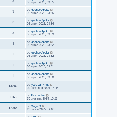
3
06 srpen 2026, 03:35
od
iqschoolApoke
3
06 srpen 2026, 03:35
od
iqschoolApoke
3
06 srpen 2026, 03:34
od
iqschoolApoke
3
06 srpen 2026, 03:33
od
iqschoolApoke
3
06 srpen 2026, 03:32
od
iqschoolApoke
1
06 srpen 2026, 03:32
od
iqschoolApoke
1
06 srpen 2026, 03:31
od
iqschoolApoke
1
06 srpen 2026, 03:30
od
MarthaThymN
14067
29 červenec 2026, 14:45
od
Ricchochet
1165
15 prosinec 2025, 13:21
od
Gogo39
12355
19 duben 2025, 14:00
od
milda