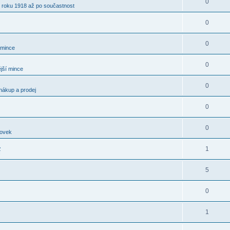
0
 roku 1918 až po součastnost
0
0
 mince
0
jší mince
0
nákup a prodej
0
0
kovek
.
1
í
5
0
1