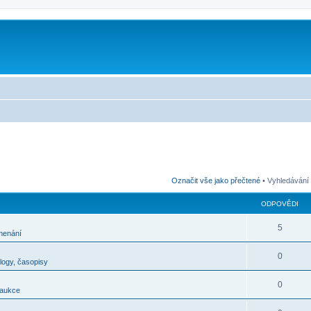
m
Označit vše jako přečtené
• Vyhledávání
ODPOVĚDI
5
menání
0
alogy, časopisy
0
 aukce