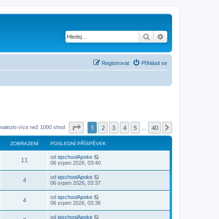
Hledat
Pokročilé hledání
Registrovat
Přihlásit se
Stránka
1
z
40
1
2
3
4
5
40
Další
 nalezlo více než 1000 shod
…
ZOBRAZENÍ
POSLEDNÍ PŘÍSPĚVEK
od
iqschoolApoke
11
06 srpen 2026, 03:40
od
iqschoolApoke
4
06 srpen 2026, 03:37
od
iqschoolApoke
4
06 srpen 2026, 03:36
od
iqschoolApoke