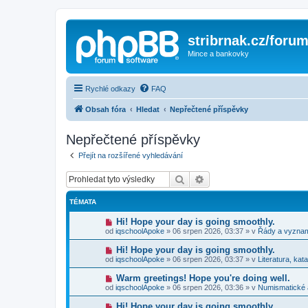
stribrnak.cz/foru
Mince a bankovky
Rychlé odkazy
FAQ
Obsah fóra
Hledat
Nepřečtené příspěvky
Nepřečtené příspěvky
Přejít na rozšířené vyhledávání
Hledat
Pokročilé hledání
TÉMATA
N
Hi! Hope your day is going smoothly.
o
od
iqschoolApoke
»
06 srpen 2026, 03:37
» v
Řády a vyzna
v
ý
N
Hi! Hope your day is going smoothly.
p
o
od
iqschoolApoke
»
06 srpen 2026, 03:37
» v
Literatura, kat
ř
v
í
ý
N
Warm greetings! Hope you're doing well.
s
p
o
p
od
iqschoolApoke
»
06 srpen 2026, 03:36
» v
Numismatické
ř
v
ě
í
ý
v
N
Hi! Hope your day is going smoothly.
s