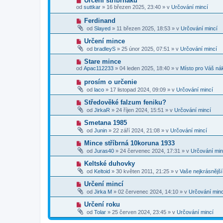
Určení stříbrňáku
s
p
e
o
p
od
suttkar
»
16 březen 2025, 23:40
» v
Určování mincí
ř
k
v
ě
í
ý
v
N
Ferdinand
s
p
e
o
p
od
Slayed
»
11 březen 2025, 18:53
» v
Určování mincí
ř
k
v
ě
í
ý
v
N
Určení mince
s
p
e
o
p
od
bradleyS
»
25 únor 2025, 07:51
» v
Určování mincí
ř
k
v
ě
í
ý
v
N
Stare mince
s
p
e
o
p
od
Apac112233
»
04 leden 2025, 18:40
» v
Místo pro Váš ná
ř
k
v
ě
í
ý
v
N
prosím o určenie
s
p
e
o
p
od
laco
»
17 listopad 2024, 09:09
» v
Určování mincí
ř
k
v
ě
í
ý
v
N
Středověké falzum feniku?
s
p
e
o
p
od
JirkaR
»
24 říjen 2024, 15:51
» v
Určování mincí
ř
k
v
ě
í
ý
v
N
Smetana 1985
s
p
e
o
p
od
Junin
»
22 září 2024, 21:08
» v
Určování mincí
ř
k
v
ě
í
ý
v
N
Mince stříbrná 10koruna 1933
s
p
e
o
p
od
Juras40
»
24 červenec 2024, 17:31
» v
Určování min
ř
k
v
ě
í
ý
v
N
Keltské duhovky
s
p
e
o
p
od
Keltoid
»
30 květen 2011, 21:25
» v
Vaše nejkrásnějš
ř
k
v
ě
í
ý
v
N
Určení mincí
s
p
e
o
p
od
Jirka M
»
02 červenec 2024, 14:10
» v
Určování minc
ř
k
v
ě
í
ý
v
N
Určení roku
s
p
e
o
p
od
Tolar
»
25 červen 2024, 23:45
» v
Určování mincí
ř
k
v
ě
í
ý
v