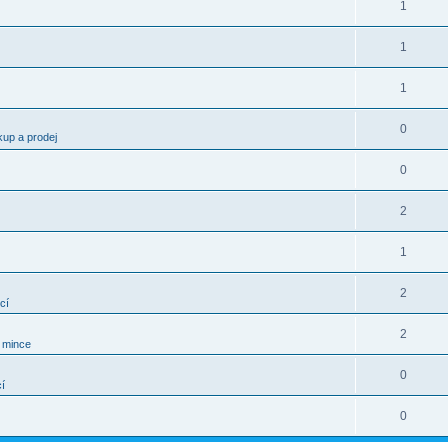
1
1
1
0
kup a prodej
0
2
1
2
cí
2
í mince
0
í
0