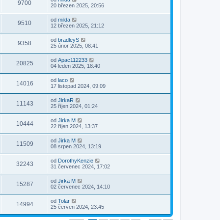
9700
20 březen 2025, 20:56
od
milda
9510
12 březen 2025, 21:12
od
bradleyS
9358
25 únor 2025, 08:41
od
Apac112233
20825
04 leden 2025, 18:40
od
laco
14016
17 listopad 2024, 09:09
od
JirkaR
11143
25 říjen 2024, 01:24
od
Jirka M
10444
22 říjen 2024, 13:37
od
Jirka M
11509
08 srpen 2024, 13:19
od
DorothyKenzie
32243
31 červenec 2024, 17:02
od
Jirka M
15287
02 červenec 2024, 14:10
od
Tolar
14994
25 červen 2024, 23:45