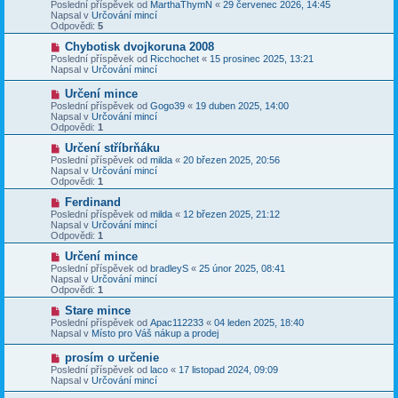
o
Poslední příspěvek od
MarthaThymN
«
29 červenec 2026, 14:45
e
s
v
Napsal v
Určování mincí
k
p
ý
Odpovědi:
5
ě
p
v
ř
N
Chybotisk dvojkoruna 2008
e
í
o
Poslední příspěvek od
Ricchochet
«
15 prosinec 2025, 13:21
k
s
v
Napsal v
Určování mincí
p
ý
ě
p
N
Určení mince
v
ř
o
Poslední příspěvek od
Gogo39
«
19 duben 2025, 14:00
e
í
v
Napsal v
Určování mincí
k
s
ý
Odpovědi:
1
p
p
ě
ř
N
Určení stříbrňáku
v
í
o
Poslední příspěvek od
milda
«
20 březen 2025, 20:56
e
s
v
Napsal v
Určování mincí
k
p
ý
Odpovědi:
1
ě
p
v
ř
N
Ferdinand
e
í
o
Poslední příspěvek od
milda
«
12 březen 2025, 21:12
k
s
v
Napsal v
Určování mincí
p
ý
Odpovědi:
1
ě
p
v
ř
N
Určení mince
e
í
o
Poslední příspěvek od
bradleyS
«
25 únor 2025, 08:41
k
s
v
Napsal v
Určování mincí
p
ý
Odpovědi:
1
ě
p
v
ř
N
Stare mince
e
í
o
Poslední příspěvek od
Apac112233
«
04 leden 2025, 18:40
k
s
v
Napsal v
Místo pro Váš nákup a prodej
p
ý
ě
p
N
prosím o určenie
v
ř
o
Poslední příspěvek od
laco
«
17 listopad 2024, 09:09
e
í
v
Napsal v
Určování mincí
k
s
ý
p
p