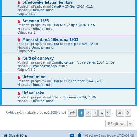
N
Středověké falzum feniku?
ě
ř
o
v
Poslední příspěvek od
JirkaR
«
25 říjen 2024, 01:24
í
v
e
Napsal v
Určování mincí
s
ý
k
Odpovědi:
2
p
p
ě
ř
N
Smetana 1985
v
í
o
Poslední příspěvek od
Jirka M
«
22 říjen 2024, 13:37
e
s
v
Napsal v
Určování mincí
k
p
ý
Odpovědi:
1
ě
p
v
ř
N
Mince stříbrná 10koruna 1933
e
í
o
Poslední příspěvek od
Jirka M
«
08 srpen 2024, 13:19
k
s
v
Napsal v
Určování mincí
p
ý
Odpovědi:
2
ě
p
v
ř
N
Keltské duhovky
e
í
o
Poslední příspěvek od
DorothyKenzie
«
31 červenec 2024, 17:02
k
s
v
Napsal v
Vaše nejkrásnější mince
p
ý
Odpovědi:
2
ě
p
v
ř
N
Určení mincí
e
í
o
Poslední příspěvek od
Jirka M
«
02 červenec 2024, 14:10
k
s
v
Napsal v
Určování mincí
p
ý
ě
p
N
Určení roku
v
ř
o
Poslední příspěvek od
Tolar
«
25 červen 2024, 23:45
e
í
v
Napsal v
Určování mincí
k
s
ý
p
p
ě
ř
Stránka
1
z
40
1
2
3
4
5
40
Da
Vyhledávání nalezlo více než 1000 shod
v
…
í
e
s
k
p
Přejít na
ě
v
e
Obsah fóra
Všechny časy jsou v
UTC+02:00
k