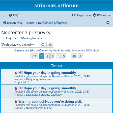
stribrnak.cz/forum
FAQ
Registrovat
Přihlásit se
H
Obsah fóra
Hledat
Nepřečtené příspěvky
l
Nepřečtené příspěvky
e
Přejít na rozšířené vyhledávání
d
Hledat
Pokročilé hledání
a
Označit vše jako přečtené
• Vyhledávání nalezlo více než 1000 shod
t
Stránka
1
z
40
1
2
3
4
5
40
Další
…
Témata
N
Hi! Hope your day is going smoothly.
o
Poslední příspěvek od
iqschoolApoke
«
06 srpen 2026, 03:40
v
Napsal v
Řády a vyznamenání
ý
Odpovědi:
5
p
ř
N
Hi! Hope your day is going smoothly.
í
o
Poslední příspěvek od
iqschoolApoke
«
06 srpen 2026, 03:37
s
v
Napsal v
Literatura, katalogy, časopisy
p
ý
ě
p
N
Warm greetings! Hope you're doing well.
v
ř
o
Poslední příspěvek od
iqschoolApoke
«
06 srpen 2026, 03:36
e
í
v
Napsal v
Numismatické aukce
k
s
ý
p
p