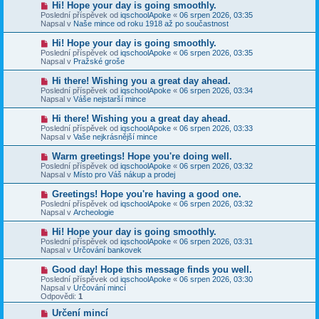
N
Hi! Hope your day is going smoothly.
ě
ř
o
v
Poslední příspěvek od
iqschoolApoke
«
06 srpen 2026, 03:35
í
v
e
Napsal v
Naše mince od roku 1918 až po součastnost
s
ý
k
p
p
N
Hi! Hope your day is going smoothly.
ě
ř
o
v
Poslední příspěvek od
iqschoolApoke
«
06 srpen 2026, 03:35
í
v
e
Napsal v
Pražské groše
s
ý
k
p
p
N
Hi there! Wishing you a great day ahead.
ě
ř
o
v
Poslední příspěvek od
iqschoolApoke
«
06 srpen 2026, 03:34
í
v
e
Napsal v
Váše nejstarší mince
s
ý
k
p
p
N
Hi there! Wishing you a great day ahead.
ě
ř
o
v
Poslední příspěvek od
iqschoolApoke
«
06 srpen 2026, 03:33
í
v
e
Napsal v
Vaše nejkrásnější mince
s
ý
k
p
p
N
Warm greetings! Hope you're doing well.
ě
ř
o
v
Poslední příspěvek od
iqschoolApoke
«
06 srpen 2026, 03:32
í
v
e
Napsal v
Místo pro Váš nákup a prodej
s
ý
k
p
p
N
Greetings! Hope you're having a good one.
ě
ř
o
v
Poslední příspěvek od
iqschoolApoke
«
06 srpen 2026, 03:32
í
v
e
Napsal v
Archeologie
s
ý
k
p
p
N
Hi! Hope your day is going smoothly.
ě
ř
o
v
Poslední příspěvek od
iqschoolApoke
«
06 srpen 2026, 03:31
í
v
e
Napsal v
Určování bankovek
s
ý
k
p
p
N
Good day! Hope this message finds you well.
ě
ř
o
v
Poslední příspěvek od
iqschoolApoke
«
06 srpen 2026, 03:30
í
v
e
Napsal v
Určování mincí
s
ý
k
Odpovědi:
1
p
p
ě
ř
N
Určení mincí
v
í