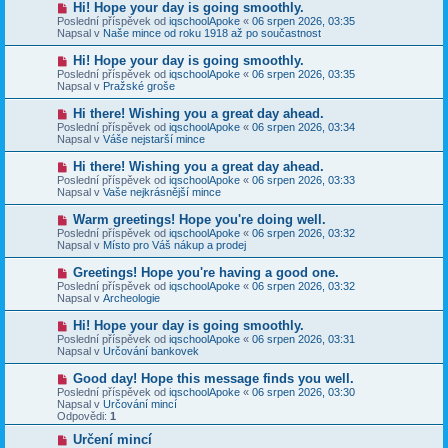
N
Hi! Hope your day is going smoothly.
ě
ř
o
v
Poslední příspěvek od
iqschoolApoke
«
06 srpen 2026, 03:35
í
v
e
Napsal v
Naše mince od roku 1918 až po součastnost
s
ý
k
p
p
N
Hi! Hope your day is going smoothly.
ě
ř
o
v
Poslední příspěvek od
iqschoolApoke
«
06 srpen 2026, 03:35
í
v
e
Napsal v
Pražské groše
s
ý
k
p
p
N
Hi there! Wishing you a great day ahead.
ě
ř
o
v
Poslední příspěvek od
iqschoolApoke
«
06 srpen 2026, 03:34
í
v
e
Napsal v
Váše nejstarší mince
s
ý
k
p
p
N
Hi there! Wishing you a great day ahead.
ě
ř
o
v
Poslední příspěvek od
iqschoolApoke
«
06 srpen 2026, 03:33
í
v
e
Napsal v
Vaše nejkrásnější mince
s
ý
k
p
p
N
Warm greetings! Hope you're doing well.
ě
ř
o
v
Poslední příspěvek od
iqschoolApoke
«
06 srpen 2026, 03:32
í
v
e
Napsal v
Místo pro Váš nákup a prodej
s
ý
k
p
p
N
Greetings! Hope you're having a good one.
ě
ř
o
v
Poslední příspěvek od
iqschoolApoke
«
06 srpen 2026, 03:32
í
v
e
Napsal v
Archeologie
s
ý
k
p
p
N
Hi! Hope your day is going smoothly.
ě
ř
o
v
Poslední příspěvek od
iqschoolApoke
«
06 srpen 2026, 03:31
í
v
e
Napsal v
Určování bankovek
s
ý
k
p
p
N
Good day! Hope this message finds you well.
ě
ř
o
v
Poslední příspěvek od
iqschoolApoke
«
06 srpen 2026, 03:30
í
v
e
Napsal v
Určování mincí
s
ý
k
Odpovědi:
1
p
p
ě
ř
N
Určení mincí
v
í