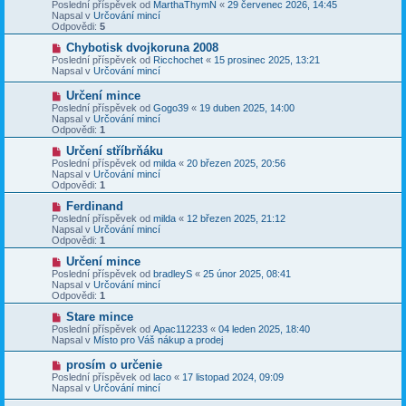
o
Poslední příspěvek od
MarthaThymN
«
29 červenec 2026, 14:45
e
s
v
Napsal v
Určování mincí
k
p
ý
Odpovědi:
5
ě
p
v
ř
N
Chybotisk dvojkoruna 2008
e
í
o
Poslední příspěvek od
Ricchochet
«
15 prosinec 2025, 13:21
k
s
v
Napsal v
Určování mincí
p
ý
ě
p
N
Určení mince
v
ř
o
Poslední příspěvek od
Gogo39
«
19 duben 2025, 14:00
e
í
v
Napsal v
Určování mincí
k
s
ý
Odpovědi:
1
p
p
ě
ř
N
Určení stříbrňáku
v
í
o
Poslední příspěvek od
milda
«
20 březen 2025, 20:56
e
s
v
Napsal v
Určování mincí
k
p
ý
Odpovědi:
1
ě
p
v
ř
N
Ferdinand
e
í
o
Poslední příspěvek od
milda
«
12 březen 2025, 21:12
k
s
v
Napsal v
Určování mincí
p
ý
Odpovědi:
1
ě
p
v
ř
N
Určení mince
e
í
o
Poslední příspěvek od
bradleyS
«
25 únor 2025, 08:41
k
s
v
Napsal v
Určování mincí
p
ý
Odpovědi:
1
ě
p
v
ř
N
Stare mince
e
í
o
Poslední příspěvek od
Apac112233
«
04 leden 2025, 18:40
k
s
v
Napsal v
Místo pro Váš nákup a prodej
p
ý
ě
p
N
prosím o určenie
v
ř
o
Poslední příspěvek od
laco
«
17 listopad 2024, 09:09
e
í
v
Napsal v
Určování mincí
k
s
ý
p
p