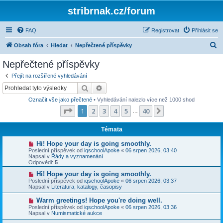
stribrnak.cz/forum
FAQ
Registrovat
Přihlásit se
H
Obsah fóra
Hledat
Nepřečtené příspěvky
l
Nepřečtené příspěvky
e
Přejít na rozšířené vyhledávání
d
Hledat
Pokročilé hledání
a
Označit vše jako přečtené
• Vyhledávání nalezlo více než 1000 shod
t
Stránka
1
z
40
1
2
3
4
5
40
Další
…
Témata
N
Hi! Hope your day is going smoothly.
o
Poslední příspěvek od
iqschoolApoke
«
06 srpen 2026, 03:40
v
Napsal v
Řády a vyznamenání
ý
Odpovědi:
5
p
ř
N
Hi! Hope your day is going smoothly.
í
o
Poslední příspěvek od
iqschoolApoke
«
06 srpen 2026, 03:37
s
v
Napsal v
Literatura, katalogy, časopisy
p
ý
ě
p
N
Warm greetings! Hope you're doing well.
v
ř
o
Poslední příspěvek od
iqschoolApoke
«
06 srpen 2026, 03:36
e
í
v
Napsal v
Numismatické aukce
k
s
ý
p
p