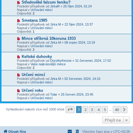
N
Středověké falzum feniku?
ě
ř
o
v
Poslední příspěvek od
JirkaR
«
25 říjen 2024, 01:24
í
v
e
Napsal v
Určování mincí
s
ý
k
Odpovědi:
2
p
p
ě
ř
N
Smetana 1985
v
í
o
Poslední příspěvek od
Jirka M
«
22 říjen 2024, 13:37
e
s
v
Napsal v
Určování mincí
k
p
ý
Odpovědi:
1
ě
p
v
ř
N
Mince stříbrná 10koruna 1933
e
í
o
Poslední příspěvek od
Jirka M
«
08 srpen 2024, 13:19
k
s
v
Napsal v
Určování mincí
p
ý
Odpovědi:
2
ě
p
v
ř
N
Keltské duhovky
e
í
o
Poslední příspěvek od
DorothyKenzie
«
31 červenec 2024, 17:02
k
s
v
Napsal v
Vaše nejkrásnější mince
p
ý
Odpovědi:
2
ě
p
v
ř
N
Určení mincí
e
í
o
Poslední příspěvek od
Jirka M
«
02 červenec 2024, 14:10
k
s
v
Napsal v
Určování mincí
p
ý
ě
p
N
Určení roku
v
ř
o
Poslední příspěvek od
Tolar
«
25 červen 2024, 23:45
e
í
v
Napsal v
Určování mincí
k
s
ý
p
p
ě
ř
Stránka
1
z
40
1
2
3
4
5
40
Da
Vyhledávání nalezlo více než 1000 shod
v
…
í
e
s
k
p
Přejít na
ě
v
e
Obsah fóra
Všechny časy jsou v
UTC+02:00
k