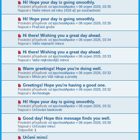
N
Hi! Hope your day is going smoothly.
ě
ř
o
v
Poslední příspěvek od
iqschoolApoke
«
06 srpen 2026, 03:35
í
v
e
Napsal v
Naše mince od roku 1918 až po součastnost
s
ý
k
p
p
N
Hi! Hope your day is going smoothly.
ě
ř
o
v
Poslední příspěvek od
iqschoolApoke
«
06 srpen 2026, 03:35
í
v
e
Napsal v
Pražské groše
s
ý
k
p
p
N
Hi there! Wishing you a great day ahead.
ě
ř
o
v
Poslední příspěvek od
iqschoolApoke
«
06 srpen 2026, 03:34
í
v
e
Napsal v
Váše nejstarší mince
s
ý
k
p
p
N
Hi there! Wishing you a great day ahead.
ě
ř
o
v
Poslední příspěvek od
iqschoolApoke
«
06 srpen 2026, 03:33
í
v
e
Napsal v
Vaše nejkrásnější mince
s
ý
k
p
p
N
Warm greetings! Hope you're doing well.
ě
ř
o
v
Poslední příspěvek od
iqschoolApoke
«
06 srpen 2026, 03:32
í
v
e
Napsal v
Místo pro Váš nákup a prodej
s
ý
k
p
p
N
Greetings! Hope you're having a good one.
ě
ř
o
v
Poslední příspěvek od
iqschoolApoke
«
06 srpen 2026, 03:32
í
v
e
Napsal v
Archeologie
s
ý
k
p
p
N
Hi! Hope your day is going smoothly.
ě
ř
o
v
Poslední příspěvek od
iqschoolApoke
«
06 srpen 2026, 03:31
í
v
e
Napsal v
Určování bankovek
s
ý
k
p
p
N
Good day! Hope this message finds you well.
ě
ř
o
v
Poslední příspěvek od
iqschoolApoke
«
06 srpen 2026, 03:30
í
v
e
Napsal v
Určování mincí
s
ý
k
Odpovědi:
1
p
p
ě
ř
N
Určení mincí
v
í