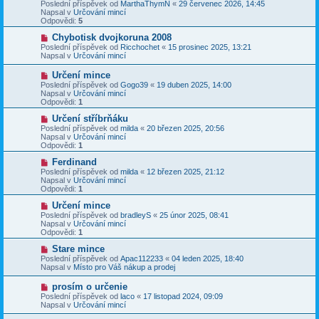
o
Poslední příspěvek od
MarthaThymN
«
29 červenec 2026, 14:45
e
s
v
Napsal v
Určování mincí
k
p
ý
Odpovědi:
5
ě
p
v
ř
N
Chybotisk dvojkoruna 2008
e
í
o
Poslední příspěvek od
Ricchochet
«
15 prosinec 2025, 13:21
k
s
v
Napsal v
Určování mincí
p
ý
ě
p
N
Určení mince
v
ř
o
Poslední příspěvek od
Gogo39
«
19 duben 2025, 14:00
e
í
v
Napsal v
Určování mincí
k
s
ý
Odpovědi:
1
p
p
ě
ř
N
Určení stříbrňáku
v
í
o
Poslední příspěvek od
milda
«
20 březen 2025, 20:56
e
s
v
Napsal v
Určování mincí
k
p
ý
Odpovědi:
1
ě
p
v
ř
N
Ferdinand
e
í
o
Poslední příspěvek od
milda
«
12 březen 2025, 21:12
k
s
v
Napsal v
Určování mincí
p
ý
Odpovědi:
1
ě
p
v
ř
N
Určení mince
e
í
o
Poslední příspěvek od
bradleyS
«
25 únor 2025, 08:41
k
s
v
Napsal v
Určování mincí
p
ý
Odpovědi:
1
ě
p
v
ř
N
Stare mince
e
í
o
Poslední příspěvek od
Apac112233
«
04 leden 2025, 18:40
k
s
v
Napsal v
Místo pro Váš nákup a prodej
p
ý
ě
p
N
prosím o určenie
v
ř
o
Poslední příspěvek od
laco
«
17 listopad 2024, 09:09
e
í
v
Napsal v
Určování mincí
k
s
ý
p
p