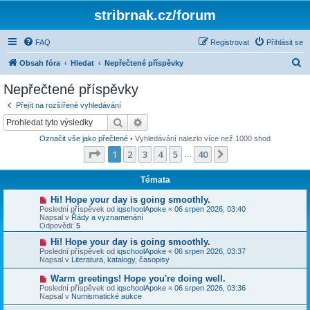
stribrnak.cz/forum
FAQ
Registrovat
Přihlásit se
H
Obsah fóra
Hledat
Nepřečtené příspěvky
l
Nepřečtené příspěvky
e
Přejít na rozšířené vyhledávání
d
Hledat
Pokročilé hledání
a
Označit vše jako přečtené
• Vyhledávání nalezlo více než 1000 shod
t
Stránka
1
z
40
1
2
3
4
5
40
Další
…
Témata
N
Hi! Hope your day is going smoothly.
o
Poslední příspěvek od
iqschoolApoke
«
06 srpen 2026, 03:40
v
Napsal v
Řády a vyznamenání
ý
Odpovědi:
5
p
ř
N
Hi! Hope your day is going smoothly.
í
o
Poslední příspěvek od
iqschoolApoke
«
06 srpen 2026, 03:37
s
v
Napsal v
Literatura, katalogy, časopisy
p
ý
ě
p
N
Warm greetings! Hope you're doing well.
v
ř
o
Poslední příspěvek od
iqschoolApoke
«
06 srpen 2026, 03:36
e
í
v
Napsal v
Numismatické aukce
k
s
ý
p
p