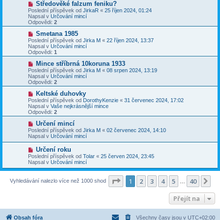
N
Středověké falzum feniku?
ě
ř
o
v
Poslední příspěvek od
JirkaR
«
25 říjen 2024, 01:24
í
v
e
Napsal v
Určování mincí
s
ý
k
Odpovědi:
2
p
p
ě
ř
N
Smetana 1985
v
í
o
Poslední příspěvek od
Jirka M
«
22 říjen 2024, 13:37
e
s
v
Napsal v
Určování mincí
k
p
ý
Odpovědi:
1
ě
p
v
ř
N
Mince stříbrná 10koruna 1933
e
í
o
Poslední příspěvek od
Jirka M
«
08 srpen 2024, 13:19
k
s
v
Napsal v
Určování mincí
p
ý
Odpovědi:
2
ě
p
v
ř
N
Keltské duhovky
e
í
o
Poslední příspěvek od
DorothyKenzie
«
31 červenec 2024, 17:02
k
s
v
Napsal v
Vaše nejkrásnější mince
p
ý
Odpovědi:
2
ě
p
v
ř
N
Určení mincí
e
í
o
Poslední příspěvek od
Jirka M
«
02 červenec 2024, 14:10
k
s
v
Napsal v
Určování mincí
p
ý
ě
p
N
Určení roku
v
ř
o
Poslední příspěvek od
Tolar
«
25 červen 2024, 23:45
e
í
v
Napsal v
Určování mincí
k
s
ý
p
p
ě
ř
Stránka
1
z
40
1
2
3
4
5
40
Da
Vyhledávání nalezlo více než 1000 shod
v
…
í
e
s
k
p
Přejít na
ě
v
e
Obsah fóra
Všechny časy jsou v
UTC+02:00
k