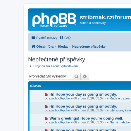
stribrnak.cz/foru
Mince a bankovky
Rychlé odkazy
FAQ
Obsah fóra
Hledat
Nepřečtené příspěvky
Nepřečtené příspěvky
Přejít na rozšířené vyhledávání
Hledat
Pokročilé hledání
TÉMATA
N
Hi! Hope your day is going smoothly.
o
od
iqschoolApoke
»
06 srpen 2026, 03:37
» v
Řády a vyzna
v
ý
N
Hi! Hope your day is going smoothly.
p
o
od
iqschoolApoke
»
06 srpen 2026, 03:37
» v
Literatura, kat
ř
v
í
ý
N
Warm greetings! Hope you're doing well.
s
p
o
p
od
iqschoolApoke
»
06 srpen 2026, 03:36
» v
Numismatické
ř
v
ě
í
ý
v
N
Hi! Hope your day is going smoothly.
s