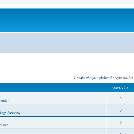
m
Označit vše jako přečtené
• Vyhledávání
ODPOVĚDI
5
menání
0
alogy, časopisy
0
 aukce