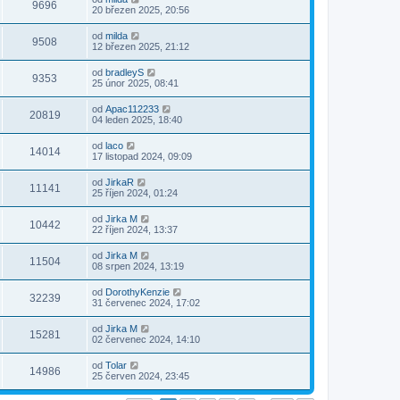
9696
20 březen 2025, 20:56
od
milda
9508
12 březen 2025, 21:12
od
bradleyS
9353
25 únor 2025, 08:41
od
Apac112233
20819
04 leden 2025, 18:40
od
laco
14014
17 listopad 2024, 09:09
od
JirkaR
11141
25 říjen 2024, 01:24
od
Jirka M
10442
22 říjen 2024, 13:37
od
Jirka M
11504
08 srpen 2024, 13:19
od
DorothyKenzie
32239
31 červenec 2024, 17:02
od
Jirka M
15281
02 červenec 2024, 14:10
od
Tolar
14986
25 červen 2024, 23:45