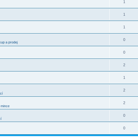
1
1
1
0
kup a prodej
0
2
1
2
cí
2
í mince
0
í
0