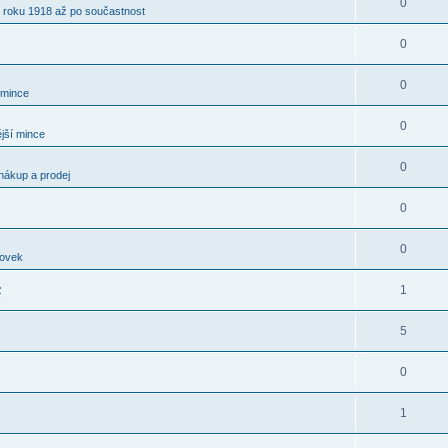
0
 roku 1918 až po součastnost
0
0
 mince
0
jší mince
0
nákup a prodej
0
0
kovek
.
1
í
5
0
1