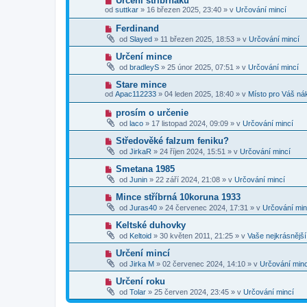
Určení stříbrňáku
s
p
e
o
p
od
suttkar
»
16 březen 2025, 23:40
» v
Určování mincí
ř
k
v
ě
í
ý
v
N
Ferdinand
s
p
e
o
p
od
Slayed
»
11 březen 2025, 18:53
» v
Určování mincí
ř
k
v
ě
í
ý
v
N
Určení mince
s
p
e
o
p
od
bradleyS
»
25 únor 2025, 07:51
» v
Určování mincí
ř
k
v
ě
í
ý
v
N
Stare mince
s
p
e
o
p
od
Apac112233
»
04 leden 2025, 18:40
» v
Místo pro Váš ná
ř
k
v
ě
í
ý
v
N
prosím o určenie
s
p
e
o
p
od
laco
»
17 listopad 2024, 09:09
» v
Určování mincí
ř
k
v
ě
í
ý
v
N
Středověké falzum feniku?
s
p
e
o
p
od
JirkaR
»
24 říjen 2024, 15:51
» v
Určování mincí
ř
k
v
ě
í
ý
v
N
Smetana 1985
s
p
e
o
p
od
Junin
»
22 září 2024, 21:08
» v
Určování mincí
ř
k
v
ě
í
ý
v
N
Mince stříbrná 10koruna 1933
s
p
e
o
p
od
Juras40
»
24 červenec 2024, 17:31
» v
Určování min
ř
k
v
ě
í
ý
v
N
Keltské duhovky
s
p
e
o
p
od
Keltoid
»
30 květen 2011, 21:25
» v
Vaše nejkrásnějš
ř
k
v
ě
í
ý
v
N
Určení mincí
s
p
e
o
p
od
Jirka M
»
02 červenec 2024, 14:10
» v
Určování minc
ř
k
v
ě
í
ý
v
N
Určení roku
s
p
e
o
p
od
Tolar
»
25 červen 2024, 23:45
» v
Určování mincí
ř
k
v
ě
í
ý
v