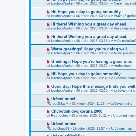
p
e
o
p
od
iqschoolApoke
»
06 srpen 2026, 03:35
» v
Naše mince od
ř
k
v
ě
í
ý
v
N
Hi! Hope your day is going smoothly.
s
p
e
o
p
od
iqschoolApoke
»
06 srpen 2026, 03:35
» v
Pražské groše
ř
k
v
ě
í
ý
v
N
Hi there! Wishing you a great day ahead.
s
p
e
o
p
od
iqschoolApoke
»
06 srpen 2026, 03:34
» v
Váše nejstarší
ř
k
v
ě
í
ý
v
N
Hi there! Wishing you a great day ahead.
s
p
e
o
p
od
iqschoolApoke
»
06 srpen 2026, 03:33
» v
Vaše nejkrásně
ř
k
v
ě
í
ý
v
N
Warm greetings! Hope you're doing well.
s
p
e
o
p
od
iqschoolApoke
»
06 srpen 2026, 03:32
» v
Místo pro Váš 
ř
k
v
ě
í
ý
v
N
Greetings! Hope you're having a good one.
s
p
e
o
p
od
iqschoolApoke
»
06 srpen 2026, 03:32
» v
Archeologie
ř
k
v
ě
í
ý
v
N
Hi! Hope your day is going smoothly.
s
p
e
o
p
od
iqschoolApoke
»
06 srpen 2026, 03:31
» v
Určování ban
ř
k
v
ě
í
ý
v
N
Good day! Hope this message finds you well
s
p
e
o
p
od
iqschoolApoke
»
06 srpen 2026, 03:30
» v
Určování minc
ř
k
v
ě
í
ý
v
N
Určení mincí
s
p
e
o
p
od
Jirka M
»
01 květen 2024, 11:26
» v
Určování mincí
ř
k
v
ě
í
ý
v
N
Chybotisk dvojkoruna 2008
s
p
e
o
p
od
Ricchochet
»
15 prosinec 2025, 13:21
» v
Určování mincí
ř
k
v
ě
í
ý
v
N
Určení mince
s
p
e
o
p
od
Gogo39
»
19 duben 2025, 13:57
» v
Určování mincí
ř
k
v
ě
í
ý
v
N