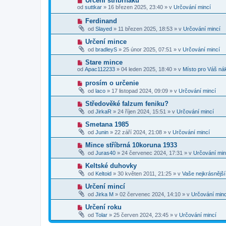
Určení stříbrňáku
s
p
e
o
p
od
suttkar
»
16 březen 2025, 23:40
» v
Určování mincí
ř
k
v
ě
í
ý
v
N
Ferdinand
s
p
e
o
p
od
Slayed
»
11 březen 2025, 18:53
» v
Určování mincí
ř
k
v
ě
í
ý
v
N
Určení mince
s
p
e
o
p
od
bradleyS
»
25 únor 2025, 07:51
» v
Určování mincí
ř
k
v
ě
í
ý
v
N
Stare mince
s
p
e
o
p
od
Apac112233
»
04 leden 2025, 18:40
» v
Místo pro Váš ná
ř
k
v
ě
í
ý
v
N
prosím o určenie
s
p
e
o
p
od
laco
»
17 listopad 2024, 09:09
» v
Určování mincí
ř
k
v
ě
í
ý
v
N
Středověké falzum feniku?
s
p
e
o
p
od
JirkaR
»
24 říjen 2024, 15:51
» v
Určování mincí
ř
k
v
ě
í
ý
v
N
Smetana 1985
s
p
e
o
p
od
Junin
»
22 září 2024, 21:08
» v
Určování mincí
ř
k
v
ě
í
ý
v
N
Mince stříbrná 10koruna 1933
s
p
e
o
p
od
Juras40
»
24 červenec 2024, 17:31
» v
Určování min
ř
k
v
ě
í
ý
v
N
Keltské duhovky
s
p
e
o
p
od
Keltoid
»
30 květen 2011, 21:25
» v
Vaše nejkrásnějš
ř
k
v
ě
í
ý
v
N
Určení mincí
s
p
e
o
p
od
Jirka M
»
02 červenec 2024, 14:10
» v
Určování minc
ř
k
v
ě
í
ý
v
N
Určení roku
s
p
e
o
p
od
Tolar
»
25 červen 2024, 23:45
» v
Určování mincí
ř
k
v
ě
í
ý
v