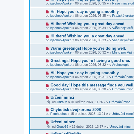
p
e
o
p
od
iqschoolApoke
»
06 srpen 2026, 03:35
» v
Naše mince od
ř
k
v
ě
í
ý
v
N
Hi! Hope your day is going smoothly.
s
p
e
o
p
od
iqschoolApoke
»
06 srpen 2026, 03:35
» v
Pražské groše
ř
k
v
ě
í
ý
v
N
Hi there! Wishing you a great day ahead.
s
p
e
o
p
od
iqschoolApoke
»
06 srpen 2026, 03:34
» v
Váše nejstarší
ř
k
v
ě
í
ý
v
N
Hi there! Wishing you a great day ahead.
s
p
e
o
p
od
iqschoolApoke
»
06 srpen 2026, 03:33
» v
Vaše nejkrásně
ř
k
v
ě
í
ý
v
N
Warm greetings! Hope you're doing well.
s
p
e
o
p
od
iqschoolApoke
»
06 srpen 2026, 03:32
» v
Místo pro Váš 
ř
k
v
ě
í
ý
v
N
Greetings! Hope you're having a good one.
s
p
e
o
p
od
iqschoolApoke
»
06 srpen 2026, 03:32
» v
Archeologie
ř
k
v
ě
í
ý
v
N
Hi! Hope your day is going smoothly.
s
p
e
o
p
od
iqschoolApoke
»
06 srpen 2026, 03:31
» v
Určování ban
ř
k
v
ě
í
ý
v
N
Good day! Hope this message finds you well
s
p
e
o
p
od
iqschoolApoke
»
06 srpen 2026, 03:30
» v
Určování minc
ř
k
v
ě
í
ý
v
N
Určení mincí
s
p
e
o
p
od
Jirka M
»
01 květen 2024, 11:26
» v
Určování mincí
ř
k
v
ě
í
ý
v
N
Chybotisk dvojkoruna 2008
s
p
e
o
p
od
Ricchochet
»
15 prosinec 2025, 13:21
» v
Určování mincí
ř
k
v
ě
í
ý
v
N
Určení mince
s
p
e
o
p
od
Gogo39
»
19 duben 2025, 13:57
» v
Určování mincí
ř
k
v
ě
í
ý
v
N