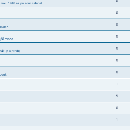
0
 roku 1918 až po součastnost
0
0
 mince
0
jší mince
0
nákup a prodej
0
0
kovek
.
1
í
5
0
1