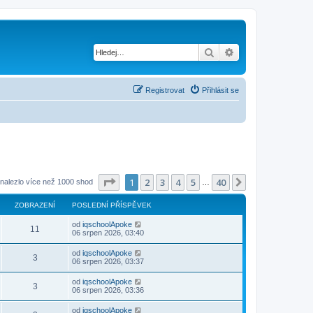
Hledat
Pokročilé hledání
Registrovat
Přihlásit se
Stránka
1
z
40
1
2
3
4
5
40
Další
 nalezlo více než 1000 shod
…
ZOBRAZENÍ
POSLEDNÍ PŘÍSPĚVEK
od
iqschoolApoke
11
06 srpen 2026, 03:40
od
iqschoolApoke
3
06 srpen 2026, 03:37
od
iqschoolApoke
3
06 srpen 2026, 03:36
od
iqschoolApoke