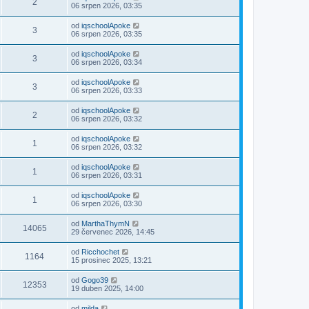
2
06 srpen 2026, 03:35
od
iqschoolApoke
3
06 srpen 2026, 03:35
od
iqschoolApoke
3
06 srpen 2026, 03:34
od
iqschoolApoke
3
06 srpen 2026, 03:33
od
iqschoolApoke
2
06 srpen 2026, 03:32
od
iqschoolApoke
1
06 srpen 2026, 03:32
od
iqschoolApoke
1
06 srpen 2026, 03:31
od
iqschoolApoke
1
06 srpen 2026, 03:30
od
MarthaThymN
14065
29 červenec 2026, 14:45
od
Ricchochet
1164
15 prosinec 2025, 13:21
od
Gogo39
12353
19 duben 2025, 14:00
od
milda