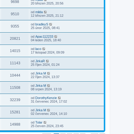
9698
20 březen 2025, 20:56
od
milda
9510
12 březen 2025, 21:12
od
bradleyS
9355
25 únor 2025, 08:41
od
Apac112233
20821
04 leden 2025, 18:40
od
laco
14015
17 listopad 2024, 09:09
od
JirkaR
11143
25 říjen 2024, 01:24
od
Jirka M
10444
22 říjen 2024, 13:37
od
Jirka M
11508
08 srpen 2024, 13:19
od
DorothyKenzie
32239
31 červenec 2024, 17:02
od
Jirka M
15281
02 červenec 2024, 14:10
od
Tolar
14988
25 červen 2024, 23:45