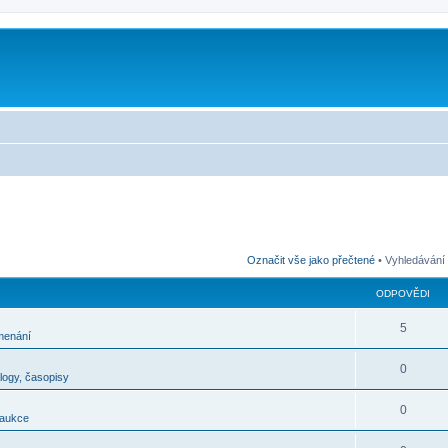
m
Označit vše jako přečtené
• Vyhledávání
ODPOVĚDI
5
menání
0
alogy, časopisy
0
 aukce