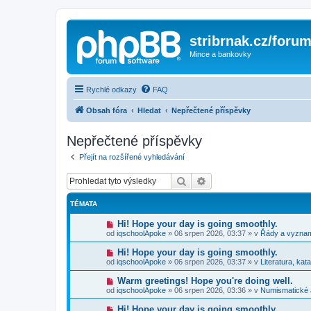
stribrnak.cz/foru
Mince a bankovky
Rychlé odkazy
FAQ
Obsah fóra
Hledat
Nepřečtené příspěvky
Nepřečtené příspěvky
Přejít na rozšířené vyhledávání
Hledat
Pokročilé hledání
TÉMATA
N
Hi! Hope your day is going smoothly.
o
od
iqschoolApoke
»
06 srpen 2026, 03:37
» v
Řády a vyzna
v
ý
N
Hi! Hope your day is going smoothly.
p
o
od
iqschoolApoke
»
06 srpen 2026, 03:37
» v
Literatura, kat
ř
v
í
ý
N
Warm greetings! Hope you're doing well.
s
p
o
p
od
iqschoolApoke
»
06 srpen 2026, 03:36
» v
Numismatické
ř
v
ě
í
ý
v
N
Hi! Hope your day is going smoothly.
s