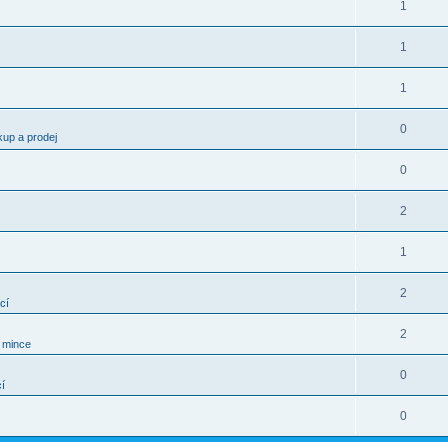
1
1
1
0
kup a prodej
0
2
1
2
cí
2
í mince
0
í
0