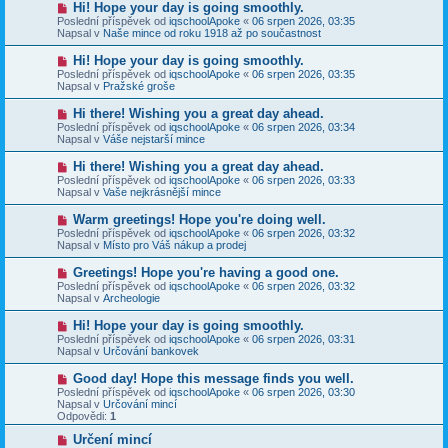
N
Hi! Hope your day is going smoothly.
ě
ř
o
v
Poslední příspěvek od
iqschoolApoke
«
06 srpen 2026, 03:35
í
v
e
Napsal v
Naše mince od roku 1918 až po součastnost
s
ý
k
p
p
N
Hi! Hope your day is going smoothly.
ě
ř
o
v
Poslední příspěvek od
iqschoolApoke
«
06 srpen 2026, 03:35
í
v
e
Napsal v
Pražské groše
s
ý
k
p
p
N
Hi there! Wishing you a great day ahead.
ě
ř
o
v
Poslední příspěvek od
iqschoolApoke
«
06 srpen 2026, 03:34
í
v
e
Napsal v
Váše nejstarší mince
s
ý
k
p
p
N
Hi there! Wishing you a great day ahead.
ě
ř
o
v
Poslední příspěvek od
iqschoolApoke
«
06 srpen 2026, 03:33
í
v
e
Napsal v
Vaše nejkrásnější mince
s
ý
k
p
p
N
Warm greetings! Hope you're doing well.
ě
ř
o
v
Poslední příspěvek od
iqschoolApoke
«
06 srpen 2026, 03:32
í
v
e
Napsal v
Místo pro Váš nákup a prodej
s
ý
k
p
p
N
Greetings! Hope you're having a good one.
ě
ř
o
v
Poslední příspěvek od
iqschoolApoke
«
06 srpen 2026, 03:32
í
v
e
Napsal v
Archeologie
s
ý
k
p
p
N
Hi! Hope your day is going smoothly.
ě
ř
o
v
Poslední příspěvek od
iqschoolApoke
«
06 srpen 2026, 03:31
í
v
e
Napsal v
Určování bankovek
s
ý
k
p
p
N
Good day! Hope this message finds you well.
ě
ř
o
v
Poslední příspěvek od
iqschoolApoke
«
06 srpen 2026, 03:30
í
v
e
Napsal v
Určování mincí
s
ý
k
Odpovědi:
1
p
p
ě
ř
N
Určení mincí
v
í