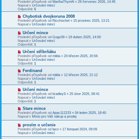
o
Poslední příspěvek od
MarthaThymN
«
29 červenec 2026, 14:45
e
s
v
Napsal v
Určování mincí
k
p
ý
Odpovědi:
5
ě
p
v
ř
N
Chybotisk dvojkoruna 2008
e
í
o
Poslední příspěvek od
Ricchochet
«
15 prosinec 2025, 13:21
k
s
v
Napsal v
Určování mincí
p
ý
ě
p
N
Určení mince
v
ř
o
Poslední příspěvek od
Gogo39
«
19 duben 2025, 14:00
e
í
v
Napsal v
Určování mincí
k
s
ý
Odpovědi:
1
p
p
ě
ř
N
Určení stříbrňáku
v
í
o
Poslední příspěvek od
milda
«
20 březen 2025, 20:56
e
s
v
Napsal v
Určování mincí
k
p
ý
Odpovědi:
1
ě
p
v
ř
N
Ferdinand
e
í
o
Poslední příspěvek od
milda
«
12 březen 2025, 21:12
k
s
v
Napsal v
Určování mincí
p
ý
Odpovědi:
1
ě
p
v
ř
N
Určení mince
e
í
o
Poslední příspěvek od
bradleyS
«
25 únor 2025, 08:41
k
s
v
Napsal v
Určování mincí
p
ý
Odpovědi:
1
ě
p
v
ř
N
Stare mince
e
í
o
Poslední příspěvek od
Apac112233
«
04 leden 2025, 18:40
k
s
v
Napsal v
Místo pro Váš nákup a prodej
p
ý
ě
p
N
prosím o určenie
v
ř
o
Poslední příspěvek od
laco
«
17 listopad 2024, 09:09
e
í
v
Napsal v
Určování mincí
k
s
ý
p
p