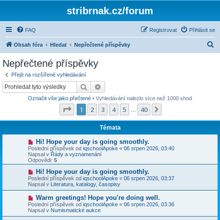
stribrnak.cz/forum
FAQ
Registrovat
Přihlásit se
H
Obsah fóra
Hledat
Nepřečtené příspěvky
l
Nepřečtené příspěvky
e
Přejít na rozšířené vyhledávání
d
Hledat
Pokročilé hledání
a
Označit vše jako přečtené
• Vyhledávání nalezlo více než 1000 shod
t
Stránka
1
z
40
1
2
3
4
5
40
Další
…
Témata
N
Hi! Hope your day is going smoothly.
o
Poslední příspěvek od
iqschoolApoke
«
06 srpen 2026, 03:40
v
Napsal v
Řády a vyznamenání
ý
Odpovědi:
5
p
ř
N
Hi! Hope your day is going smoothly.
í
o
Poslední příspěvek od
iqschoolApoke
«
06 srpen 2026, 03:37
s
v
Napsal v
Literatura, katalogy, časopisy
p
ý
ě
p
N
Warm greetings! Hope you're doing well.
v
ř
o
Poslední příspěvek od
iqschoolApoke
«
06 srpen 2026, 03:36
e
í
v
Napsal v
Numismatické aukce
k
s
ý
p
p