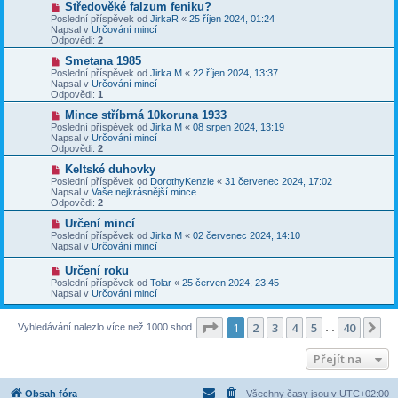
N
Středověké falzum feniku?
ě
ř
o
v
Poslední příspěvek od
JirkaR
«
25 říjen 2024, 01:24
í
v
e
Napsal v
Určování mincí
s
ý
k
Odpovědi:
2
p
p
ě
ř
N
Smetana 1985
v
í
o
Poslední příspěvek od
Jirka M
«
22 říjen 2024, 13:37
e
s
v
Napsal v
Určování mincí
k
p
ý
Odpovědi:
1
ě
p
v
ř
N
Mince stříbrná 10koruna 1933
e
í
o
Poslední příspěvek od
Jirka M
«
08 srpen 2024, 13:19
k
s
v
Napsal v
Určování mincí
p
ý
Odpovědi:
2
ě
p
v
ř
N
Keltské duhovky
e
í
o
Poslední příspěvek od
DorothyKenzie
«
31 červenec 2024, 17:02
k
s
v
Napsal v
Vaše nejkrásnější mince
p
ý
Odpovědi:
2
ě
p
v
ř
N
Určení mincí
e
í
o
Poslední příspěvek od
Jirka M
«
02 červenec 2024, 14:10
k
s
v
Napsal v
Určování mincí
p
ý
ě
p
N
Určení roku
v
ř
o
Poslední příspěvek od
Tolar
«
25 červen 2024, 23:45
e
í
v
Napsal v
Určování mincí
k
s
ý
p
p
ě
ř
Stránka
1
z
40
1
2
3
4
5
40
Da
Vyhledávání nalezlo více než 1000 shod
v
…
í
e
s
k
p
Přejít na
ě
v
e
Obsah fóra
Všechny časy jsou v
UTC+02:00
k