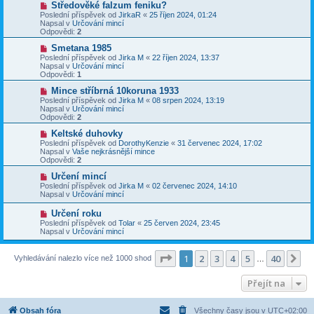
N
Středověké falzum feniku?
ě
ř
o
v
Poslední příspěvek od
JirkaR
«
25 říjen 2024, 01:24
í
v
e
Napsal v
Určování mincí
s
ý
k
Odpovědi:
2
p
p
ě
ř
N
Smetana 1985
v
í
o
Poslední příspěvek od
Jirka M
«
22 říjen 2024, 13:37
e
s
v
Napsal v
Určování mincí
k
p
ý
Odpovědi:
1
ě
p
v
ř
N
Mince stříbrná 10koruna 1933
e
í
o
Poslední příspěvek od
Jirka M
«
08 srpen 2024, 13:19
k
s
v
Napsal v
Určování mincí
p
ý
Odpovědi:
2
ě
p
v
ř
N
Keltské duhovky
e
í
o
Poslední příspěvek od
DorothyKenzie
«
31 červenec 2024, 17:02
k
s
v
Napsal v
Vaše nejkrásnější mince
p
ý
Odpovědi:
2
ě
p
v
ř
N
Určení mincí
e
í
o
Poslední příspěvek od
Jirka M
«
02 červenec 2024, 14:10
k
s
v
Napsal v
Určování mincí
p
ý
ě
p
N
Určení roku
v
ř
o
Poslední příspěvek od
Tolar
«
25 červen 2024, 23:45
e
í
v
Napsal v
Určování mincí
k
s
ý
p
p
ě
ř
Stránka
1
z
40
1
2
3
4
5
40
Da
Vyhledávání nalezlo více než 1000 shod
v
…
í
e
s
k
p
Přejít na
ě
v
e
Obsah fóra
Všechny časy jsou v
UTC+02:00
k