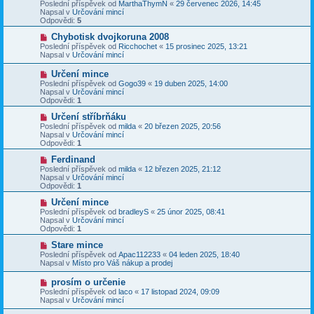
o
Poslední příspěvek od
MarthaThymN
«
29 červenec 2026, 14:45
e
s
v
Napsal v
Určování mincí
k
p
ý
Odpovědi:
5
ě
p
v
ř
N
Chybotisk dvojkoruna 2008
e
í
o
Poslední příspěvek od
Ricchochet
«
15 prosinec 2025, 13:21
k
s
v
Napsal v
Určování mincí
p
ý
ě
p
N
Určení mince
v
ř
o
Poslední příspěvek od
Gogo39
«
19 duben 2025, 14:00
e
í
v
Napsal v
Určování mincí
k
s
ý
Odpovědi:
1
p
p
ě
ř
N
Určení stříbrňáku
v
í
o
Poslední příspěvek od
milda
«
20 březen 2025, 20:56
e
s
v
Napsal v
Určování mincí
k
p
ý
Odpovědi:
1
ě
p
v
ř
N
Ferdinand
e
í
o
Poslední příspěvek od
milda
«
12 březen 2025, 21:12
k
s
v
Napsal v
Určování mincí
p
ý
Odpovědi:
1
ě
p
v
ř
N
Určení mince
e
í
o
Poslední příspěvek od
bradleyS
«
25 únor 2025, 08:41
k
s
v
Napsal v
Určování mincí
p
ý
Odpovědi:
1
ě
p
v
ř
N
Stare mince
e
í
o
Poslední příspěvek od
Apac112233
«
04 leden 2025, 18:40
k
s
v
Napsal v
Místo pro Váš nákup a prodej
p
ý
ě
p
N
prosím o určenie
v
ř
o
Poslední příspěvek od
laco
«
17 listopad 2024, 09:09
e
í
v
Napsal v
Určování mincí
k
s
ý
p
p