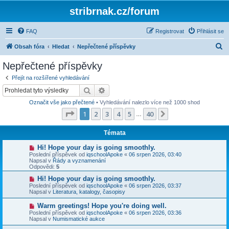
stribrnak.cz/forum
FAQ
Registrovat
Přihlásit se
H
Obsah fóra
Hledat
Nepřečtené příspěvky
l
Nepřečtené příspěvky
e
Přejít na rozšířené vyhledávání
d
Hledat
Pokročilé hledání
a
Označit vše jako přečtené
• Vyhledávání nalezlo více než 1000 shod
t
Stránka
1
z
40
1
2
3
4
5
40
Další
…
Témata
N
Hi! Hope your day is going smoothly.
o
Poslední příspěvek od
iqschoolApoke
«
06 srpen 2026, 03:40
v
Napsal v
Řády a vyznamenání
ý
Odpovědi:
5
p
ř
N
Hi! Hope your day is going smoothly.
í
o
Poslední příspěvek od
iqschoolApoke
«
06 srpen 2026, 03:37
s
v
Napsal v
Literatura, katalogy, časopisy
p
ý
ě
p
N
Warm greetings! Hope you're doing well.
v
ř
o
Poslední příspěvek od
iqschoolApoke
«
06 srpen 2026, 03:36
e
í
v
Napsal v
Numismatické aukce
k
s
ý
p
p