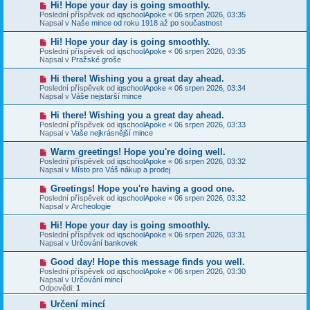
N
Hi! Hope your day is going smoothly.
ě
ř
o
v
Poslední příspěvek od
iqschoolApoke
«
06 srpen 2026, 03:35
í
v
e
Napsal v
Naše mince od roku 1918 až po součastnost
s
ý
k
p
p
N
Hi! Hope your day is going smoothly.
ě
ř
o
v
Poslední příspěvek od
iqschoolApoke
«
06 srpen 2026, 03:35
í
v
e
Napsal v
Pražské groše
s
ý
k
p
p
N
Hi there! Wishing you a great day ahead.
ě
ř
o
v
Poslední příspěvek od
iqschoolApoke
«
06 srpen 2026, 03:34
í
v
e
Napsal v
Váše nejstarší mince
s
ý
k
p
p
N
Hi there! Wishing you a great day ahead.
ě
ř
o
v
Poslední příspěvek od
iqschoolApoke
«
06 srpen 2026, 03:33
í
v
e
Napsal v
Vaše nejkrásnější mince
s
ý
k
p
p
N
Warm greetings! Hope you're doing well.
ě
ř
o
v
Poslední příspěvek od
iqschoolApoke
«
06 srpen 2026, 03:32
í
v
e
Napsal v
Místo pro Váš nákup a prodej
s
ý
k
p
p
N
Greetings! Hope you're having a good one.
ě
ř
o
v
Poslední příspěvek od
iqschoolApoke
«
06 srpen 2026, 03:32
í
v
e
Napsal v
Archeologie
s
ý
k
p
p
N
Hi! Hope your day is going smoothly.
ě
ř
o
v
Poslední příspěvek od
iqschoolApoke
«
06 srpen 2026, 03:31
í
v
e
Napsal v
Určování bankovek
s
ý
k
p
p
N
Good day! Hope this message finds you well.
ě
ř
o
v
Poslední příspěvek od
iqschoolApoke
«
06 srpen 2026, 03:30
í
v
e
Napsal v
Určování mincí
s
ý
k
Odpovědi:
1
p
p
ě
ř
N
Určení mincí
v
í