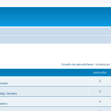
m
Označit vše jako přečtené
• Vyhledávání
ODPOVĚDI
5
menání
0
alogy, časopisy
0
 aukce