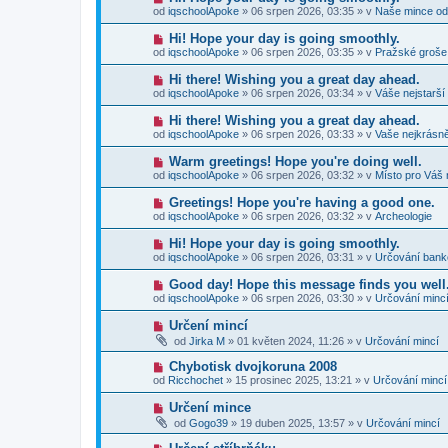
p
e
o
p
od
iqschoolApoke
»
06 srpen 2026, 03:35
» v
Naše mince od
ř
k
v
ě
í
ý
v
N
Hi! Hope your day is going smoothly.
s
p
e
o
p
od
iqschoolApoke
»
06 srpen 2026, 03:35
» v
Pražské groše
ř
k
v
ě
í
ý
v
N
Hi there! Wishing you a great day ahead.
s
p
e
o
p
od
iqschoolApoke
»
06 srpen 2026, 03:34
» v
Váše nejstarší
ř
k
v
ě
í
ý
v
N
Hi there! Wishing you a great day ahead.
s
p
e
o
p
od
iqschoolApoke
»
06 srpen 2026, 03:33
» v
Vaše nejkrásně
ř
k
v
ě
í
ý
v
N
Warm greetings! Hope you're doing well.
s
p
e
o
p
od
iqschoolApoke
»
06 srpen 2026, 03:32
» v
Místo pro Váš 
ř
k
v
ě
í
ý
v
N
Greetings! Hope you're having a good one.
s
p
e
o
p
od
iqschoolApoke
»
06 srpen 2026, 03:32
» v
Archeologie
ř
k
v
ě
í
ý
v
N
Hi! Hope your day is going smoothly.
s
p
e
o
p
od
iqschoolApoke
»
06 srpen 2026, 03:31
» v
Určování ban
ř
k
v
ě
í
ý
v
N
Good day! Hope this message finds you well
s
p
e
o
p
od
iqschoolApoke
»
06 srpen 2026, 03:30
» v
Určování minc
ř
k
v
ě
í
ý
v
N
Určení mincí
s
p
e
o
p
od
Jirka M
»
01 květen 2024, 11:26
» v
Určování mincí
ř
k
v
ě
í
ý
v
N
Chybotisk dvojkoruna 2008
s
p
e
o
p
od
Ricchochet
»
15 prosinec 2025, 13:21
» v
Určování mincí
ř
k
v
ě
í
ý
v
N
Určení mince
s
p
e
o
p
od
Gogo39
»
19 duben 2025, 13:57
» v
Určování mincí
ř
k
v
ě
í
ý
v
N