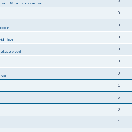
0
 roku 1918 až po součastnost
0
0
 mince
0
jší mince
0
nákup a prodej
0
0
kovek
.
1
í
5
0
1