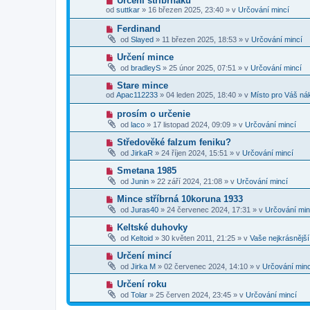
Určení stříbrňáku
s
p
e
o
p
od
suttkar
»
16 březen 2025, 23:40
» v
Určování mincí
ř
k
v
ě
í
ý
v
N
Ferdinand
s
p
e
o
p
od
Slayed
»
11 březen 2025, 18:53
» v
Určování mincí
ř
k
v
ě
í
ý
v
N
Určení mince
s
p
e
o
p
od
bradleyS
»
25 únor 2025, 07:51
» v
Určování mincí
ř
k
v
ě
í
ý
v
N
Stare mince
s
p
e
o
p
od
Apac112233
»
04 leden 2025, 18:40
» v
Místo pro Váš ná
ř
k
v
ě
í
ý
v
N
prosím o určenie
s
p
e
o
p
od
laco
»
17 listopad 2024, 09:09
» v
Určování mincí
ř
k
v
ě
í
ý
v
N
Středověké falzum feniku?
s
p
e
o
p
od
JirkaR
»
24 říjen 2024, 15:51
» v
Určování mincí
ř
k
v
ě
í
ý
v
N
Smetana 1985
s
p
e
o
p
od
Junin
»
22 září 2024, 21:08
» v
Určování mincí
ř
k
v
ě
í
ý
v
N
Mince stříbrná 10koruna 1933
s
p
e
o
p
od
Juras40
»
24 červenec 2024, 17:31
» v
Určování min
ř
k
v
ě
í
ý
v
N
Keltské duhovky
s
p
e
o
p
od
Keltoid
»
30 květen 2011, 21:25
» v
Vaše nejkrásnějš
ř
k
v
ě
í
ý
v
N
Určení mincí
s
p
e
o
p
od
Jirka M
»
02 červenec 2024, 14:10
» v
Určování minc
ř
k
v
ě
í
ý
v
N
Určení roku
s
p
e
o
p
od
Tolar
»
25 červen 2024, 23:45
» v
Určování mincí
ř
k
v
ě
í
ý
v