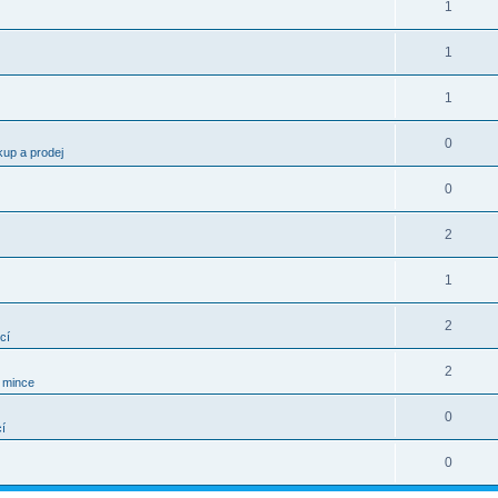
1
1
1
0
kup a prodej
0
2
1
2
cí
2
í mince
0
í
0