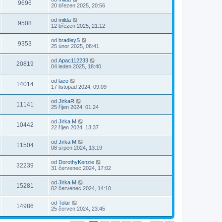
9696
20 březen 2025, 20:56
od
milda
9508
12 březen 2025, 21:12
od
bradleyS
9353
25 únor 2025, 08:41
od
Apac112233
20819
04 leden 2025, 18:40
od
laco
14014
17 listopad 2024, 09:09
od
JirkaR
11141
25 říjen 2024, 01:24
od
Jirka M
10442
22 říjen 2024, 13:37
od
Jirka M
11504
08 srpen 2024, 13:19
od
DorothyKenzie
32239
31 červenec 2024, 17:02
od
Jirka M
15281
02 červenec 2024, 14:10
od
Tolar
14986
25 červen 2024, 23:45