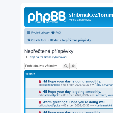
stribrnak.cz/foru
Mince a bankovky
Rychlé odkazy
FAQ
Obsah fóra
Hledat
Nepřečtené příspěvky
Nepřečtené příspěvky
Přejít na rozšířené vyhledávání
Hledat
Pokročilé hledání
TÉMATA
N
Hi! Hope your day is going smoothly.
o
od
iqschoolApoke
»
06 srpen 2026, 03:37
» v
Řády a vyzna
v
ý
N
Hi! Hope your day is going smoothly.
p
o
od
iqschoolApoke
»
06 srpen 2026, 03:37
» v
Literatura, kat
ř
v
í
ý
N
Warm greetings! Hope you're doing well.
s
p
o
p
od
iqschoolApoke
»
06 srpen 2026, 03:36
» v
Numismatické
ř
v
ě
í
ý
v
N
Hi! Hope your day is going smoothly.
s