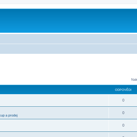
m
Nal
ODPOVĚDI
0
0
kup a prodej
0