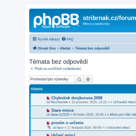
stribrnak.cz/foru
Mince a bankovky
Rychlé odkazy
FAQ
Obsah fóra
Hledat
Témata bez odpovědí
Témata bez odpovědí
Přejít na rozšířené vyhledávání
Hledat
Pokročilé hledání
TÉMATA
N
Chybotisk dvojkoruna 2008
o
od
Ricchochet
»
15 prosinec 2025, 13:21
» v
Určování mincí
v
ý
N
Stare mince
p
o
od
Apac112233
»
04 leden 2025, 18:40
» v
Místo pro Váš ná
ř
v
í
ý
N
prosím o určenie
s
p
o
p
od
laco
»
17 listopad 2024, 09:09
» v
Určování mincí
ř
v
ě
í
ý
v
N
Určení mincí
s