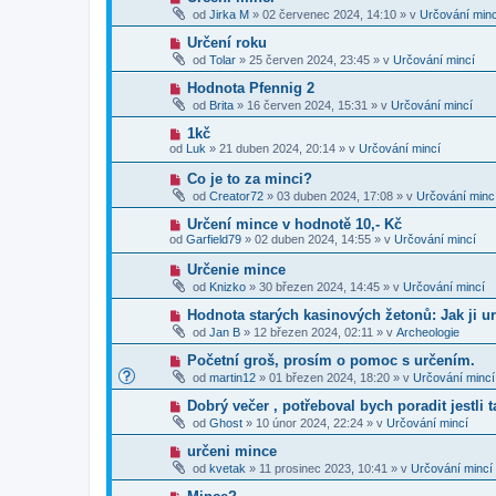
p
e
o
p
od
Jirka M
»
02 červenec 2024, 14:10
» v
Určování minc
ř
k
v
ě
í
ý
v
N
Určení roku
s
p
e
o
p
od
Tolar
»
25 červen 2024, 23:45
» v
Určování mincí
ř
k
v
ě
í
ý
v
N
Hodnota Pfennig 2
s
p
e
o
p
od
Brita
»
16 červen 2024, 15:31
» v
Určování mincí
ř
k
v
ě
í
ý
v
N
1kč
s
p
e
o
p
od
Luk
»
21 duben 2024, 20:14
» v
Určování mincí
ř
k
v
ě
í
ý
v
N
Co je to za minci?
s
p
e
o
p
od
Creator72
»
03 duben 2024, 17:08
» v
Určování minc
ř
k
v
ě
í
ý
v
N
Určení mince v hodnotě 10,- Kč
s
p
e
o
p
od
Garfield79
»
02 duben 2024, 14:55
» v
Určování mincí
ř
k
v
ě
í
ý
v
N
Určenie mince
s
p
e
o
p
od
Knizko
»
30 březen 2024, 14:45
» v
Určování mincí
ř
k
v
ě
í
ý
v
N
Hodnota starých kasinových žetonů: Jak ji ur
s
p
e
o
p
od
Jan B
»
12 březen 2024, 02:11
» v
Archeologie
ř
k
v
ě
í
ý
v
N
Početní groš, prosím o pomoc s určením.
s
p
e
o
p
od
martin12
»
01 březen 2024, 18:20
» v
Určování mincí
ř
k
v
ě
í
ý
v
N
Dobrý večer , potřeboval bych poradit jestli 
s
p
e
o
p
od
Ghost
»
10 únor 2024, 22:24
» v
Určování mincí
ř
k
v
ě
í
ý
v
N
určeni mince
s
p
e
o
p
od
kvetak
»
11 prosinec 2023, 10:41
» v
Určování mincí
ř
k
v
ě
í
ý
v
N