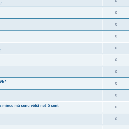
0
í
0
0
0
0
í
0
0
čit?
0
0
ta mince má cenu větší než 5 cent
0
0