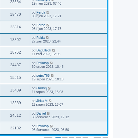
23584
19 říjen 2023, 07:40
od
Ferda
18470
08 říjen 2023, 17:21
od
Ferda
23814
08 říjen 2023, 17:17
od
Palda
18802
27 září 2023, 22:44
od
Dadullech
18762
11 září 2023, 12:06
od
Petkosp
24487
30 srpen 2023, 10:45
od
petrs765
15515
19 srpen 2023, 10:13
od
Ondrej
13409
11 srpen 2023, 13:08
od
Jirka M
13389
11 srpen 2023, 13:07
od
Daniel
24512
30 červenec 2023, 12:12
od
Petkosp
32182
06 červenec 2023, 05:50