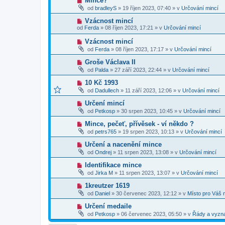
Mince?
s
p
e
o
p
od
bradleyS
»
19 říjen 2023, 07:40
» v
Určování mincí
ř
k
v
ě
í
ý
v
N
Vzácnost mincí
s
p
e
o
p
od
Ferda
»
08 říjen 2023, 17:21
» v
Určování mincí
ř
k
v
ě
í
ý
v
N
Vzácnost mincí
s
p
e
o
p
od
Ferda
»
08 říjen 2023, 17:17
» v
Určování mincí
ř
k
v
ě
í
ý
v
N
Groše Václava II
s
p
e
o
p
od
Palda
»
27 září 2023, 22:44
» v
Určování mincí
ř
k
v
ě
í
ý
v
N
10 Kč 1993
s
p
e
o
p
od
Dadullech
»
11 září 2023, 12:06
» v
Určování mincí
ř
k
v
ě
í
ý
v
N
Určení mincí
s
p
e
o
p
od
Petkosp
»
30 srpen 2023, 10:45
» v
Určování mincí
ř
k
v
ě
í
ý
v
N
Mince, pečeť, přívěsek - ví někdo ?
s
p
e
o
p
od
petrs765
»
19 srpen 2023, 10:13
» v
Určování mincí
ř
k
v
ě
í
ý
v
N
Určení a nacenění mince
s
p
e
o
p
od
Ondrej
»
11 srpen 2023, 13:08
» v
Určování mincí
ř
k
v
ě
í
ý
v
N
Identifikace mince
s
p
e
o
p
od
Jirka M
»
11 srpen 2023, 13:07
» v
Určování mincí
ř
k
v
ě
í
ý
v
N
1kreutzer 1619
s
p
e
o
p
od
Daniel
»
30 červenec 2023, 12:12
» v
Místo pro Váš 
ř
k
v
ě
í
ý
v
N
Určení medaile
s
p
e
o
p
od
Petkosp
»
06 červenec 2023, 05:50
» v
Řády a vyzn
ř
k
v
ě
í
ý
v