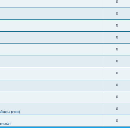
0
0
0
0
0
0
0
0
0
0
nákup a prodej
0
amenání