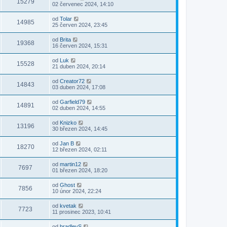
15279
02 červenec 2024, 14:10
od
Tolar
14985
25 červen 2024, 23:45
od
Brita
19368
16 červen 2024, 15:31
od
Luk
15528
21 duben 2024, 20:14
od
Creator72
14843
03 duben 2024, 17:08
od
Garfield79
14891
02 duben 2024, 14:55
od
Knizko
13196
30 březen 2024, 14:45
od
Jan B
18270
12 březen 2024, 02:11
od
martin12
7697
01 březen 2024, 18:20
od
Ghost
7856
10 únor 2024, 22:24
od
kvetak
7723
11 prosinec 2023, 10:41
od
bradleyS