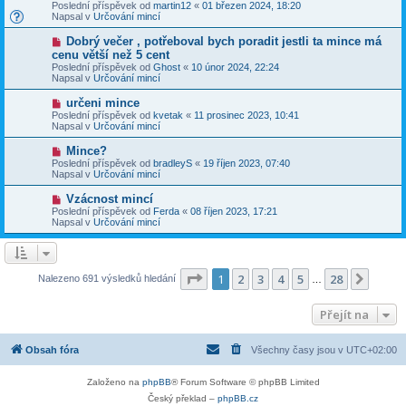
o
v
Poslední příspěvek od
martin12
«
01 březen 2024, 18:20
í
v
e
Napsal v
Určování mincí
s
ý
k
p
p
N
Dobrý večer , potřeboval bych poradit jestli ta mince má
ě
ř
o
v
cenu větší než 5 cent
í
v
e
Poslední příspěvek od
s
Ghost
«
10 únor 2024, 22:24
ý
k
Napsal v
p
Určování mincí
p
ě
ř
v
N
určeni mince
í
e
o
Poslední příspěvek od
s
kvetak
«
11 prosinec 2023, 10:41
k
v
Napsal v
p
Určování mincí
ý
ě
p
v
N
Mince?
ř
e
o
Poslední příspěvek od
bradleyS
«
19 říjen 2023, 07:40
í
k
v
Napsal v
Určování mincí
s
ý
p
p
N
Vzácnost mincí
ě
ř
o
v
Poslední příspěvek od
Ferda
«
08 říjen 2023, 17:21
í
v
e
Napsal v
Určování mincí
s
ý
k
p
p
ě
ř
v
í
e
s
Stránka
1
z
28
1
2
3
4
5
28
Další
Nalezeno 691 výsledků hledání
k
…
p
ě
v
Přejít na
e
k
Obsah fóra
Všechny časy jsou v
UTC+02:00
Založeno na
phpBB
® Forum Software © phpBB Limited
Český překlad –
phpBB.cz