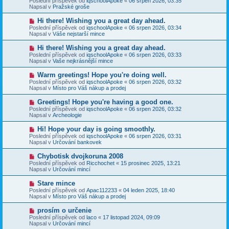
Poslední příspěvek od
iqschoolApoke
«
06 srpen 2026, 03:35
í
v
e
Napsal v
Pražské groše
s
ý
k
p
p
N
Hi there! Wishing you a great day ahead.
ě
ř
o
v
Poslední příspěvek od
iqschoolApoke
«
06 srpen 2026, 03:34
í
v
e
Napsal v
Váše nejstarší mince
s
ý
k
p
p
N
Hi there! Wishing you a great day ahead.
ě
ř
o
v
Poslední příspěvek od
iqschoolApoke
«
06 srpen 2026, 03:33
í
v
e
Napsal v
Vaše nejkrásnější mince
s
ý
k
p
p
N
Warm greetings! Hope you're doing well.
ě
ř
o
v
Poslední příspěvek od
iqschoolApoke
«
06 srpen 2026, 03:32
í
v
e
Napsal v
Místo pro Váš nákup a prodej
s
ý
k
p
p
N
Greetings! Hope you're having a good one.
ě
ř
o
v
Poslední příspěvek od
iqschoolApoke
«
06 srpen 2026, 03:32
í
v
e
Napsal v
Archeologie
s
ý
k
p
p
N
Hi! Hope your day is going smoothly.
ě
ř
o
v
Poslední příspěvek od
iqschoolApoke
«
06 srpen 2026, 03:31
í
v
e
Napsal v
Určování bankovek
s
ý
k
p
p
N
Chybotisk dvojkoruna 2008
ě
ř
o
v
Poslední příspěvek od
Ricchochet
«
15 prosinec 2025, 13:21
í
v
e
Napsal v
Určování mincí
s
ý
k
p
p
N
Stare mince
ě
ř
o
v
Poslední příspěvek od
Apac112233
«
04 leden 2025, 18:40
í
v
e
Napsal v
Místo pro Váš nákup a prodej
s
ý
k
p
p
N
prosím o určenie
ě
ř
o
v
Poslední příspěvek od
laco
«
17 listopad 2024, 09:09
í
v
e
Napsal v
Určování mincí
s
ý
k