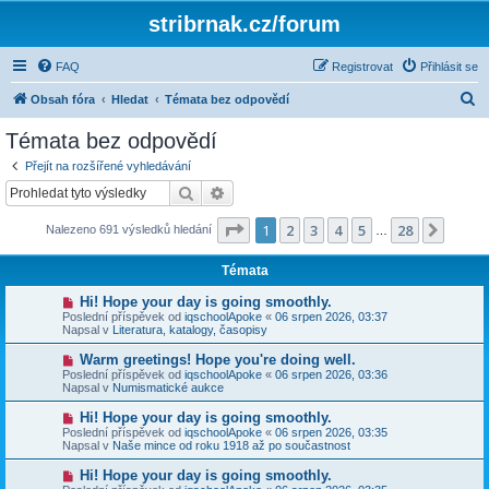
stribrnak.cz/forum
FAQ
Registrovat
Přihlásit se
H
Obsah fóra
Hledat
Témata bez odpovědí
l
Témata bez odpovědí
e
Přejít na rozšířené vyhledávání
d
Hledat
Pokročilé hledání
a
Stránka
1
z
28
1
2
3
4
5
28
Další
Nalezeno 691 výsledků hledání
t
…
Témata
N
Hi! Hope your day is going smoothly.
o
Poslední příspěvek od
iqschoolApoke
«
06 srpen 2026, 03:37
v
Napsal v
Literatura, katalogy, časopisy
ý
p
N
Warm greetings! Hope you're doing well.
ř
o
Poslední příspěvek od
iqschoolApoke
«
06 srpen 2026, 03:36
í
v
Napsal v
Numismatické aukce
s
ý
p
p
N
Hi! Hope your day is going smoothly.
ě
ř
o
v
Poslední příspěvek od
iqschoolApoke
«
06 srpen 2026, 03:35
í
v
e
Napsal v
Naše mince od roku 1918 až po součastnost
s
ý
k
p
p
N
Hi! Hope your day is going smoothly.
ě
ř
o
v