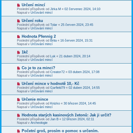
p
p
N
Určení mincí
ě
ř
o
v
Poslední příspěvek od
Jirka M
«
02 červenec 2024, 14:10
í
v
e
Napsal v
Určování mincí
s
ý
k
p
p
N
Určení roku
ě
ř
o
v
Poslední příspěvek od
Tolar
«
25 červen 2024, 23:45
í
v
e
Napsal v
Určování mincí
s
ý
k
p
p
N
Hodnota Pfennig 2
ě
ř
o
v
Poslední příspěvek od
Brita
«
16 červen 2024, 15:31
í
v
e
Napsal v
Určování mincí
s
ý
k
p
p
N
1kč
ě
ř
o
v
Poslední příspěvek od
Luk
«
21 duben 2024, 20:14
í
v
e
Napsal v
Určování mincí
s
ý
k
p
p
N
Co je to za minci?
ě
ř
o
v
Poslední příspěvek od
Creator72
«
03 duben 2024, 17:08
í
v
e
Napsal v
Určování mincí
s
ý
k
p
p
N
Určení mince v hodnotě 10,- Kč
ě
ř
o
v
Poslední příspěvek od
Garfield79
«
02 duben 2024, 14:55
í
v
e
Napsal v
Určování mincí
s
ý
k
p
p
N
Určenie mince
ě
ř
o
v
Poslední příspěvek od
Knizko
«
30 březen 2024, 14:45
í
v
e
Napsal v
Určování mincí
s
ý
k
p
p
N
Hodnota starých kasinových žetonů: Jak ji určit?
ě
ř
o
v
Poslední příspěvek od
Jan B
«
12 březen 2024, 02:11
í
v
e
Napsal v
Archeologie
s
ý
k
p
p
N
Početní groš, prosím o pomoc s určením.
ě
ř