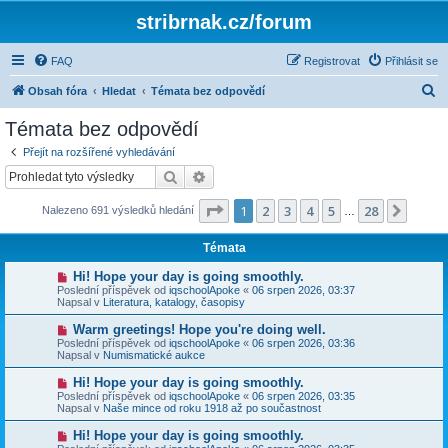
stribrnak.cz/forum
FAQ
Registrovat
Přihlásit se
H
Obsah fóra
Hledat
Témata bez odpovědí
l
Témata bez odpovědí
e
Přejít na rozšířené vyhledávání
d
Hledat
Pokročilé hledání
a
Stránka
1
z
28
1
2
3
4
5
28
Další
Nalezeno 691 výsledků hledání
t
…
Témata
N
Hi! Hope your day is going smoothly.
o
Poslední příspěvek od
iqschoolApoke
«
06 srpen 2026, 03:37
v
Napsal v
Literatura, katalogy, časopisy
ý
p
N
Warm greetings! Hope you're doing well.
ř
o
Poslední příspěvek od
iqschoolApoke
«
06 srpen 2026, 03:36
í
v
Napsal v
Numismatické aukce
s
ý
p
p
N
Hi! Hope your day is going smoothly.
ě
ř
o
v
Poslední příspěvek od
iqschoolApoke
«
06 srpen 2026, 03:35
í
v
e
Napsal v
Naše mince od roku 1918 až po součastnost
s
ý
k
p
p
N
Hi! Hope your day is going smoothly.
ě
ř
o
v