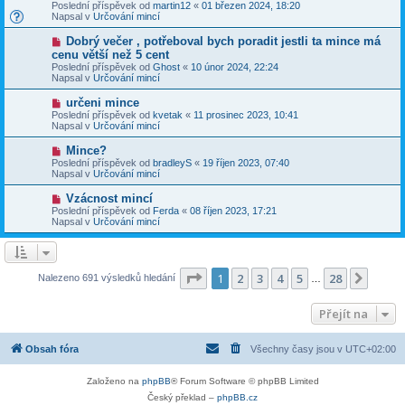
o
v
Poslední příspěvek od
martin12
«
01 březen 2024, 18:20
í
v
e
Napsal v
Určování mincí
s
ý
k
p
p
N
Dobrý večer , potřeboval bych poradit jestli ta mince má
ě
ř
o
v
cenu větší než 5 cent
í
v
e
Poslední příspěvek od
s
Ghost
«
10 únor 2024, 22:24
ý
k
Napsal v
p
Určování mincí
p
ě
ř
v
N
určeni mince
í
e
o
Poslední příspěvek od
s
kvetak
«
11 prosinec 2023, 10:41
k
v
Napsal v
p
Určování mincí
ý
ě
p
v
N
Mince?
ř
e
o
Poslední příspěvek od
bradleyS
«
19 říjen 2023, 07:40
í
k
v
Napsal v
Určování mincí
s
ý
p
p
N
Vzácnost mincí
ě
ř
o
v
Poslední příspěvek od
Ferda
«
08 říjen 2023, 17:21
í
v
e
Napsal v
Určování mincí
s
ý
k
p
p
ě
ř
v
í
e
s
Stránka
1
z
28
1
2
3
4
5
28
Další
Nalezeno 691 výsledků hledání
k
…
p
ě
v
Přejít na
e
k
Obsah fóra
Všechny časy jsou v
UTC+02:00
Založeno na
phpBB
® Forum Software © phpBB Limited
Český překlad –
phpBB.cz