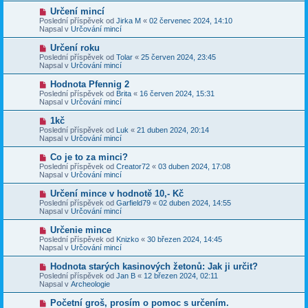
p
p
N
Určení mincí
ě
ř
o
v
Poslední příspěvek od
Jirka M
«
02 červenec 2024, 14:10
í
v
e
Napsal v
Určování mincí
s
ý
k
p
p
N
Určení roku
ě
ř
o
v
Poslední příspěvek od
Tolar
«
25 červen 2024, 23:45
í
v
e
Napsal v
Určování mincí
s
ý
k
p
p
N
Hodnota Pfennig 2
ě
ř
o
v
Poslední příspěvek od
Brita
«
16 červen 2024, 15:31
í
v
e
Napsal v
Určování mincí
s
ý
k
p
p
N
1kč
ě
ř
o
v
Poslední příspěvek od
Luk
«
21 duben 2024, 20:14
í
v
e
Napsal v
Určování mincí
s
ý
k
p
p
N
Co je to za minci?
ě
ř
o
v
Poslední příspěvek od
Creator72
«
03 duben 2024, 17:08
í
v
e
Napsal v
Určování mincí
s
ý
k
p
p
N
Určení mince v hodnotě 10,- Kč
ě
ř
o
v
Poslední příspěvek od
Garfield79
«
02 duben 2024, 14:55
í
v
e
Napsal v
Určování mincí
s
ý
k
p
p
N
Určenie mince
ě
ř
o
v
Poslední příspěvek od
Knizko
«
30 březen 2024, 14:45
í
v
e
Napsal v
Určování mincí
s
ý
k
p
p
N
Hodnota starých kasinových žetonů: Jak ji určit?
ě
ř
o
v
Poslední příspěvek od
Jan B
«
12 březen 2024, 02:11
í
v
e
Napsal v
Archeologie
s
ý
k
p
p
N
Početní groš, prosím o pomoc s určením.
ě
ř