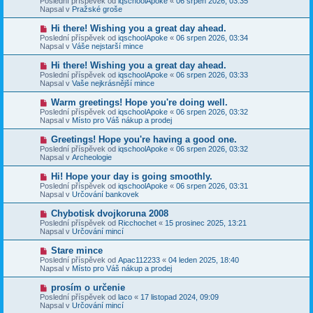
Poslední příspěvek od
iqschoolApoke
«
06 srpen 2026, 03:35
í
v
e
Napsal v
Pražské groše
s
ý
k
p
p
N
Hi there! Wishing you a great day ahead.
ě
ř
o
v
Poslední příspěvek od
iqschoolApoke
«
06 srpen 2026, 03:34
í
v
e
Napsal v
Váše nejstarší mince
s
ý
k
p
p
N
Hi there! Wishing you a great day ahead.
ě
ř
o
v
Poslední příspěvek od
iqschoolApoke
«
06 srpen 2026, 03:33
í
v
e
Napsal v
Vaše nejkrásnější mince
s
ý
k
p
p
N
Warm greetings! Hope you're doing well.
ě
ř
o
v
Poslední příspěvek od
iqschoolApoke
«
06 srpen 2026, 03:32
í
v
e
Napsal v
Místo pro Váš nákup a prodej
s
ý
k
p
p
N
Greetings! Hope you're having a good one.
ě
ř
o
v
Poslední příspěvek od
iqschoolApoke
«
06 srpen 2026, 03:32
í
v
e
Napsal v
Archeologie
s
ý
k
p
p
N
Hi! Hope your day is going smoothly.
ě
ř
o
v
Poslední příspěvek od
iqschoolApoke
«
06 srpen 2026, 03:31
í
v
e
Napsal v
Určování bankovek
s
ý
k
p
p
N
Chybotisk dvojkoruna 2008
ě
ř
o
v
Poslední příspěvek od
Ricchochet
«
15 prosinec 2025, 13:21
í
v
e
Napsal v
Určování mincí
s
ý
k
p
p
N
Stare mince
ě
ř
o
v
Poslední příspěvek od
Apac112233
«
04 leden 2025, 18:40
í
v
e
Napsal v
Místo pro Váš nákup a prodej
s
ý
k
p
p
N
prosím o určenie
ě
ř
o
v
Poslední příspěvek od
laco
«
17 listopad 2024, 09:09
í
v
e
Napsal v
Určování mincí
s
ý
k