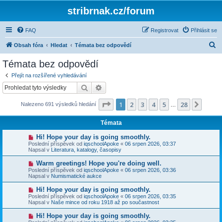
stribrnak.cz/forum
FAQ
Registrovat
Přihlásit se
H
Obsah fóra
Hledat
Témata bez odpovědí
l
Témata bez odpovědí
e
Přejít na rozšířené vyhledávání
d
Hledat
Pokročilé hledání
a
Stránka
1
z
28
1
2
3
4
5
28
Další
Nalezeno 691 výsledků hledání
t
…
Témata
N
Hi! Hope your day is going smoothly.
o
Poslední příspěvek od
iqschoolApoke
«
06 srpen 2026, 03:37
v
Napsal v
Literatura, katalogy, časopisy
ý
p
N
Warm greetings! Hope you're doing well.
ř
o
Poslední příspěvek od
iqschoolApoke
«
06 srpen 2026, 03:36
í
v
Napsal v
Numismatické aukce
s
ý
p
p
N
Hi! Hope your day is going smoothly.
ě
ř
o
v
Poslední příspěvek od
iqschoolApoke
«
06 srpen 2026, 03:35
í
v
e
Napsal v
Naše mince od roku 1918 až po součastnost
s
ý
k
p
p
N
Hi! Hope your day is going smoothly.
ě
ř
o
v