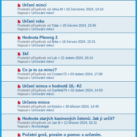
p
p
N
Určení mincí
ě
ř
o
v
Poslední příspěvek od
Jirka M
«
02 červenec 2024, 14:10
í
v
e
Napsal v
Určování mincí
s
ý
k
p
p
N
Určení roku
ě
ř
o
v
Poslední příspěvek od
Tolar
«
25 červen 2024, 23:45
í
v
e
Napsal v
Určování mincí
s
ý
k
p
p
N
Hodnota Pfennig 2
ě
ř
o
v
Poslední příspěvek od
Brita
«
16 červen 2024, 15:31
í
v
e
Napsal v
Určování mincí
s
ý
k
p
p
N
1kč
ě
ř
o
v
Poslední příspěvek od
Luk
«
21 duben 2024, 20:14
í
v
e
Napsal v
Určování mincí
s
ý
k
p
p
N
Co je to za minci?
ě
ř
o
v
Poslední příspěvek od
Creator72
«
03 duben 2024, 17:08
í
v
e
Napsal v
Určování mincí
s
ý
k
p
p
N
Určení mince v hodnotě 10,- Kč
ě
ř
o
v
Poslední příspěvek od
Garfield79
«
02 duben 2024, 14:55
í
v
e
Napsal v
Určování mincí
s
ý
k
p
p
N
Určenie mince
ě
ř
o
v
Poslední příspěvek od
Knizko
«
30 březen 2024, 14:45
í
v
e
Napsal v
Určování mincí
s
ý
k
p
p
N
Hodnota starých kasinových žetonů: Jak ji určit?
ě
ř
o
v
Poslední příspěvek od
Jan B
«
12 březen 2024, 02:11
í
v
e
Napsal v
Archeologie
s
ý
k
p
p
N
Početní groš, prosím o pomoc s určením.
ě
ř