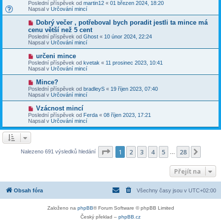
o
v
Poslední příspěvek od
martin12
«
01 březen 2024, 18:20
í
v
e
Napsal v
Určování mincí
s
ý
k
p
p
N
Dobrý večer , potřeboval bych poradit jestli ta mince má
ě
ř
o
v
cenu větší než 5 cent
í
v
e
Poslední příspěvek od
s
Ghost
«
10 únor 2024, 22:24
ý
k
Napsal v
p
Určování mincí
p
ě
ř
v
N
určeni mince
í
e
o
Poslední příspěvek od
s
kvetak
«
11 prosinec 2023, 10:41
k
v
Napsal v
p
Určování mincí
ý
ě
p
v
N
Mince?
ř
e
o
Poslední příspěvek od
bradleyS
«
19 říjen 2023, 07:40
í
k
v
Napsal v
Určování mincí
s
ý
p
p
N
Vzácnost mincí
ě
ř
o
v
Poslední příspěvek od
Ferda
«
08 říjen 2023, 17:21
í
v
e
Napsal v
Určování mincí
s
ý
k
p
p
ě
ř
v
í
e
s
Stránka
1
z
28
1
2
3
4
5
28
Další
Nalezeno 691 výsledků hledání
k
…
p
ě
v
Přejít na
e
k
Obsah fóra
Všechny časy jsou v
UTC+02:00
Založeno na
phpBB
® Forum Software © phpBB Limited
Český překlad –
phpBB.cz