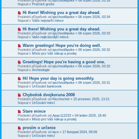
Poslední příspěvek od
iqschoolApoke
«
06 srpen 2026, 03:35
í
v
e
Napsal v
Pražské groše
s
ý
k
p
p
N
Hi there! Wishing you a great day ahead.
ě
ř
o
v
Poslední příspěvek od
iqschoolApoke
«
06 srpen 2026, 03:34
í
v
e
Napsal v
Váše nejstarší mince
s
ý
k
p
p
N
Hi there! Wishing you a great day ahead.
ě
ř
o
v
Poslední příspěvek od
iqschoolApoke
«
06 srpen 2026, 03:33
í
v
e
Napsal v
Vaše nejkrásnější mince
s
ý
k
p
p
N
Warm greetings! Hope you're doing well.
ě
ř
o
v
Poslední příspěvek od
iqschoolApoke
«
06 srpen 2026, 03:32
í
v
e
Napsal v
Místo pro Váš nákup a prodej
s
ý
k
p
p
N
Greetings! Hope you're having a good one.
ě
ř
o
v
Poslední příspěvek od
iqschoolApoke
«
06 srpen 2026, 03:32
í
v
e
Napsal v
Archeologie
s
ý
k
p
p
N
Hi! Hope your day is going smoothly.
ě
ř
o
v
Poslední příspěvek od
iqschoolApoke
«
06 srpen 2026, 03:31
í
v
e
Napsal v
Určování bankovek
s
ý
k
p
p
N
Chybotisk dvojkoruna 2008
ě
ř
o
v
Poslední příspěvek od
Ricchochet
«
15 prosinec 2025, 13:21
í
v
e
Napsal v
Určování mincí
s
ý
k
p
p
N
Stare mince
ě
ř
o
v
Poslední příspěvek od
Apac112233
«
04 leden 2025, 18:40
í
v
e
Napsal v
Místo pro Váš nákup a prodej
s
ý
k
p
p
N
prosím o určenie
ě
ř
o
v
Poslední příspěvek od
laco
«
17 listopad 2024, 09:09
í
v
e
Napsal v
Určování mincí
s
ý
k