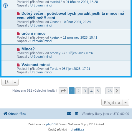
o
v
Poslední příspěvek od
martin12
«
01 březen 2024, 18:20
í
v
e
Napsal v
Určování mincí
s
ý
k
p
p
N
Dobrý večer , potřeboval bych poradit jestli ta mince má
ě
ř
o
v
cenu větší než 5 cent
í
v
e
Poslední příspěvek od
s
Ghost
«
10 únor 2024, 22:24
ý
k
Napsal v
p
Určování mincí
p
ě
ř
v
N
určeni mince
í
e
o
Poslední příspěvek od
s
kvetak
«
11 prosinec 2023, 10:41
k
v
Napsal v
p
Určování mincí
ý
ě
p
v
N
Mince?
ř
e
o
Poslední příspěvek od
bradleyS
«
19 říjen 2023, 07:40
í
k
v
Napsal v
Určování mincí
s
ý
p
p
N
Vzácnost mincí
ě
ř
o
v
Poslední příspěvek od
Ferda
«
08 říjen 2023, 17:21
í
v
e
Napsal v
Určování mincí
s
ý
k
p
p
ě
ř
v
í
e
s
Stránka
1
z
28
1
2
3
4
5
28
Další
Nalezeno 691 výsledků hledání
k
…
p
ě
v
Přejít na
e
k
Obsah fóra
Všechny časy jsou v
UTC+02:00
Založeno na
phpBB
® Forum Software © phpBB Limited
Český překlad –
phpBB.cz