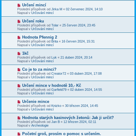
p
p
N
Určení mincí
ě
ř
o
v
Poslední příspěvek od
Jirka M
«
02 červenec 2024, 14:10
í
v
e
Napsal v
Určování mincí
s
ý
k
p
p
N
Určení roku
ě
ř
o
v
Poslední příspěvek od
Tolar
«
25 červen 2024, 23:45
í
v
e
Napsal v
Určování mincí
s
ý
k
p
p
N
Hodnota Pfennig 2
ě
ř
o
v
Poslední příspěvek od
Brita
«
16 červen 2024, 15:31
í
v
e
Napsal v
Určování mincí
s
ý
k
p
p
N
1kč
ě
ř
o
v
Poslední příspěvek od
Luk
«
21 duben 2024, 20:14
í
v
e
Napsal v
Určování mincí
s
ý
k
p
p
N
Co je to za minci?
ě
ř
o
v
Poslední příspěvek od
Creator72
«
03 duben 2024, 17:08
í
v
e
Napsal v
Určování mincí
s
ý
k
p
p
N
Určení mince v hodnotě 10,- Kč
ě
ř
o
v
Poslední příspěvek od
Garfield79
«
02 duben 2024, 14:55
í
v
e
Napsal v
Určování mincí
s
ý
k
p
p
N
Určenie mince
ě
ř
o
v
Poslední příspěvek od
Knizko
«
30 březen 2024, 14:45
í
v
e
Napsal v
Určování mincí
s
ý
k
p
p
N
Hodnota starých kasinových žetonů: Jak ji určit?
ě
ř
o
v
Poslední příspěvek od
Jan B
«
12 březen 2024, 02:11
í
v
e
Napsal v
Archeologie
s
ý
k
p
p
N
Početní groš, prosím o pomoc s určením.
ě
ř