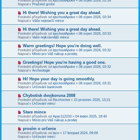
Poslední příspěvek od
iqschoolApoke
«
06 srpen 2026, 03:35
í
v
e
Napsal v
Pražské groše
s
ý
k
p
p
N
Hi there! Wishing you a great day ahead.
ě
ř
o
v
Poslední příspěvek od
iqschoolApoke
«
06 srpen 2026, 03:34
í
v
e
Napsal v
Váše nejstarší mince
s
ý
k
p
p
N
Hi there! Wishing you a great day ahead.
ě
ř
o
v
Poslední příspěvek od
iqschoolApoke
«
06 srpen 2026, 03:33
í
v
e
Napsal v
Vaše nejkrásnější mince
s
ý
k
p
p
N
Warm greetings! Hope you're doing well.
ě
ř
o
v
Poslední příspěvek od
iqschoolApoke
«
06 srpen 2026, 03:32
í
v
e
Napsal v
Místo pro Váš nákup a prodej
s
ý
k
p
p
N
Greetings! Hope you're having a good one.
ě
ř
o
v
Poslední příspěvek od
iqschoolApoke
«
06 srpen 2026, 03:32
í
v
e
Napsal v
Archeologie
s
ý
k
p
p
N
Hi! Hope your day is going smoothly.
ě
ř
o
v
Poslední příspěvek od
iqschoolApoke
«
06 srpen 2026, 03:31
í
v
e
Napsal v
Určování bankovek
s
ý
k
p
p
N
Chybotisk dvojkoruna 2008
ě
ř
o
v
Poslední příspěvek od
Ricchochet
«
15 prosinec 2025, 13:21
í
v
e
Napsal v
Určování mincí
s
ý
k
p
p
N
Stare mince
ě
ř
o
v
Poslední příspěvek od
Apac112233
«
04 leden 2025, 18:40
í
v
e
Napsal v
Místo pro Váš nákup a prodej
s
ý
k
p
p
N
prosím o určenie
ě
ř
o
v
Poslední příspěvek od
laco
«
17 listopad 2024, 09:09
í
v
e
Napsal v
Určování mincí
s
ý
k