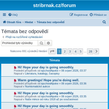
stribrnak.cz/forum
FAQ
Registrovat
Přihlásit se
H
Obsah fóra
Hledat
Témata bez odpovědí
l
Témata bez odpovědí
e
Přejít na rozšířené vyhledávání
d
Hledat
Pokročilé hledání
a
Stránka
1
z
28
1
2
3
4
5
28
Další
Nalezeno 691 výsledků hledání
t
…
Témata
N
Hi! Hope your day is going smoothly.
o
Poslední příspěvek od
iqschoolApoke
«
06 srpen 2026, 03:37
v
Napsal v
Literatura, katalogy, časopisy
ý
p
N
Warm greetings! Hope you're doing well.
ř
o
Poslední příspěvek od
iqschoolApoke
«
06 srpen 2026, 03:36
í
v
Napsal v
Numismatické aukce
s
ý
p
p
N
Hi! Hope your day is going smoothly.
ě
ř
o
v
Poslední příspěvek od
iqschoolApoke
«
06 srpen 2026, 03:35
í
v
e
Napsal v
Naše mince od roku 1918 až po součastnost
s
ý
k
p
p
N
Hi! Hope your day is going smoothly.
ě
ř
o
v