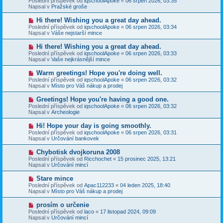
Poslední příspěvek od
iqschoolApoke
«
06 srpen 2026, 03:35
í
v
e
Napsal v
Pražské groše
s
ý
k
p
p
N
Hi there! Wishing you a great day ahead.
ě
ř
o
v
Poslední příspěvek od
iqschoolApoke
«
06 srpen 2026, 03:34
í
v
e
Napsal v
Váše nejstarší mince
s
ý
k
p
p
N
Hi there! Wishing you a great day ahead.
ě
ř
o
v
Poslední příspěvek od
iqschoolApoke
«
06 srpen 2026, 03:33
í
v
e
Napsal v
Vaše nejkrásnější mince
s
ý
k
p
p
N
Warm greetings! Hope you're doing well.
ě
ř
o
v
Poslední příspěvek od
iqschoolApoke
«
06 srpen 2026, 03:32
í
v
e
Napsal v
Místo pro Váš nákup a prodej
s
ý
k
p
p
N
Greetings! Hope you're having a good one.
ě
ř
o
v
Poslední příspěvek od
iqschoolApoke
«
06 srpen 2026, 03:32
í
v
e
Napsal v
Archeologie
s
ý
k
p
p
N
Hi! Hope your day is going smoothly.
ě
ř
o
v
Poslední příspěvek od
iqschoolApoke
«
06 srpen 2026, 03:31
í
v
e
Napsal v
Určování bankovek
s
ý
k
p
p
N
Chybotisk dvojkoruna 2008
ě
ř
o
v
Poslední příspěvek od
Ricchochet
«
15 prosinec 2025, 13:21
í
v
e
Napsal v
Určování mincí
s
ý
k
p
p
N
Stare mince
ě
ř
o
v
Poslední příspěvek od
Apac112233
«
04 leden 2025, 18:40
í
v
e
Napsal v
Místo pro Váš nákup a prodej
s
ý
k
p
p
N
prosím o určenie
ě
ř
o
v
Poslední příspěvek od
laco
«
17 listopad 2024, 09:09
í
v
e
Napsal v
Určování mincí
s
ý
k