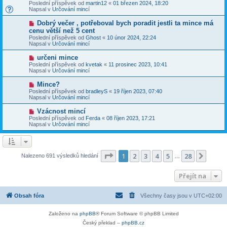
o
v
Poslední příspěvek od
martin12
«
01 březen 2024, 18:20
í
v
e
Napsal v
Určování mincí
s
ý
k
p
p
N
Dobrý večer , potřeboval bych poradit jestli ta mince má
ě
ř
o
v
cenu větší než 5 cent
í
v
e
Poslední příspěvek od
s
Ghost
«
10 únor 2024, 22:24
ý
k
Napsal v
p
Určování mincí
p
ě
ř
v
N
určeni mince
í
e
o
Poslední příspěvek od
s
kvetak
«
11 prosinec 2023, 10:41
k
v
Napsal v
p
Určování mincí
ý
ě
p
v
N
Mince?
ř
e
o
Poslední příspěvek od
bradleyS
«
19 říjen 2023, 07:40
í
k
v
Napsal v
Určování mincí
s
ý
p
p
N
Vzácnost mincí
ě
ř
o
v
Poslední příspěvek od
Ferda
«
08 říjen 2023, 17:21
í
v
e
Napsal v
Určování mincí
s
ý
k
p
p
ě
ř
v
í
e
s
Stránka
1
z
28
1
2
3
4
5
28
Další
Nalezeno 691 výsledků hledání
k
…
p
ě
v
Přejít na
e
k
Obsah fóra
Všechny časy jsou v
UTC+02:00
Založeno na
phpBB
® Forum Software © phpBB Limited
Český překlad –
phpBB.cz