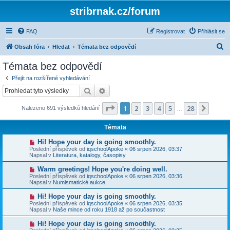
stribrnak.cz/forum
FAQ
Registrovat
Přihlásit se
H
Obsah fóra
Hledat
Témata bez odpovědí
l
Témata bez odpovědí
e
Přejít na rozšířené vyhledávání
d
Hledat
Pokročilé hledání
a
Stránka
1
z
28
1
2
3
4
5
28
Další
Nalezeno 691 výsledků hledání
t
…
Témata
N
Hi! Hope your day is going smoothly.
o
Poslední příspěvek od
iqschoolApoke
«
06 srpen 2026, 03:37
v
Napsal v
Literatura, katalogy, časopisy
ý
p
N
Warm greetings! Hope you're doing well.
ř
o
Poslední příspěvek od
iqschoolApoke
«
06 srpen 2026, 03:36
í
v
Napsal v
Numismatické aukce
s
ý
p
p
N
Hi! Hope your day is going smoothly.
ě
ř
o
v
Poslední příspěvek od
iqschoolApoke
«
06 srpen 2026, 03:35
í
v
e
Napsal v
Naše mince od roku 1918 až po součastnost
s
ý
k
p
p
N
Hi! Hope your day is going smoothly.
ě
ř
o
v