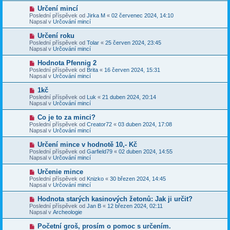
p
p
N
Určení mincí
ě
ř
o
v
Poslední příspěvek od
Jirka M
«
02 červenec 2024, 14:10
í
v
e
Napsal v
Určování mincí
s
ý
k
p
p
N
Určení roku
ě
ř
o
v
Poslední příspěvek od
Tolar
«
25 červen 2024, 23:45
í
v
e
Napsal v
Určování mincí
s
ý
k
p
p
N
Hodnota Pfennig 2
ě
ř
o
v
Poslední příspěvek od
Brita
«
16 červen 2024, 15:31
í
v
e
Napsal v
Určování mincí
s
ý
k
p
p
N
1kč
ě
ř
o
v
Poslední příspěvek od
Luk
«
21 duben 2024, 20:14
í
v
e
Napsal v
Určování mincí
s
ý
k
p
p
N
Co je to za minci?
ě
ř
o
v
Poslední příspěvek od
Creator72
«
03 duben 2024, 17:08
í
v
e
Napsal v
Určování mincí
s
ý
k
p
p
N
Určení mince v hodnotě 10,- Kč
ě
ř
o
v
Poslední příspěvek od
Garfield79
«
02 duben 2024, 14:55
í
v
e
Napsal v
Určování mincí
s
ý
k
p
p
N
Určenie mince
ě
ř
o
v
Poslední příspěvek od
Knizko
«
30 březen 2024, 14:45
í
v
e
Napsal v
Určování mincí
s
ý
k
p
p
N
Hodnota starých kasinových žetonů: Jak ji určit?
ě
ř
o
v
Poslední příspěvek od
Jan B
«
12 březen 2024, 02:11
í
v
e
Napsal v
Archeologie
s
ý
k
p
p
N
Početní groš, prosím o pomoc s určením.
ě
ř