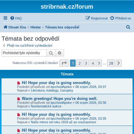
stribrnak.cz/forum
FAQ
Registrovat
Přihlásit se
H
Obsah fóra
Hledat
Témata bez odpovědí
l
Témata bez odpovědí
e
Přejít na rozšířené vyhledávání
d
Hledat
Pokročilé hledání
a
Stránka
1
z
28
1
2
3
4
5
28
Další
Nalezeno 691 výsledků hledání
t
…
Témata
N
Hi! Hope your day is going smoothly.
o
Poslední příspěvek od
iqschoolApoke
«
06 srpen 2026, 03:37
v
Napsal v
Literatura, katalogy, časopisy
ý
p
N
Warm greetings! Hope you're doing well.
ř
o
Poslední příspěvek od
iqschoolApoke
«
06 srpen 2026, 03:36
í
v
Napsal v
Numismatické aukce
s
ý
p
p
N
Hi! Hope your day is going smoothly.
ě
ř
o
v
Poslední příspěvek od
iqschoolApoke
«
06 srpen 2026, 03:35
í
v
e
Napsal v
Naše mince od roku 1918 až po součastnost
s
ý
k
p
p
N
Hi! Hope your day is going smoothly.
ě
ř
o
v