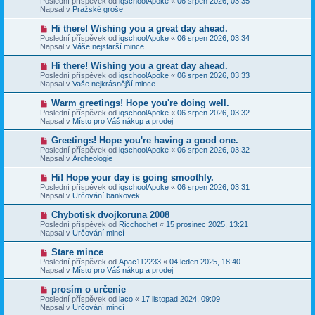
Poslední příspěvek od
iqschoolApoke
«
06 srpen 2026, 03:35
í
v
e
Napsal v
Pražské groše
s
ý
k
p
p
N
Hi there! Wishing you a great day ahead.
ě
ř
o
v
Poslední příspěvek od
iqschoolApoke
«
06 srpen 2026, 03:34
í
v
e
Napsal v
Váše nejstarší mince
s
ý
k
p
p
N
Hi there! Wishing you a great day ahead.
ě
ř
o
v
Poslední příspěvek od
iqschoolApoke
«
06 srpen 2026, 03:33
í
v
e
Napsal v
Vaše nejkrásnější mince
s
ý
k
p
p
N
Warm greetings! Hope you're doing well.
ě
ř
o
v
Poslední příspěvek od
iqschoolApoke
«
06 srpen 2026, 03:32
í
v
e
Napsal v
Místo pro Váš nákup a prodej
s
ý
k
p
p
N
Greetings! Hope you're having a good one.
ě
ř
o
v
Poslední příspěvek od
iqschoolApoke
«
06 srpen 2026, 03:32
í
v
e
Napsal v
Archeologie
s
ý
k
p
p
N
Hi! Hope your day is going smoothly.
ě
ř
o
v
Poslední příspěvek od
iqschoolApoke
«
06 srpen 2026, 03:31
í
v
e
Napsal v
Určování bankovek
s
ý
k
p
p
N
Chybotisk dvojkoruna 2008
ě
ř
o
v
Poslední příspěvek od
Ricchochet
«
15 prosinec 2025, 13:21
í
v
e
Napsal v
Určování mincí
s
ý
k
p
p
N
Stare mince
ě
ř
o
v
Poslední příspěvek od
Apac112233
«
04 leden 2025, 18:40
í
v
e
Napsal v
Místo pro Váš nákup a prodej
s
ý
k
p
p
N
prosím o určenie
ě
ř
o
v
Poslední příspěvek od
laco
«
17 listopad 2024, 09:09
í
v
e
Napsal v
Určování mincí
s
ý
k