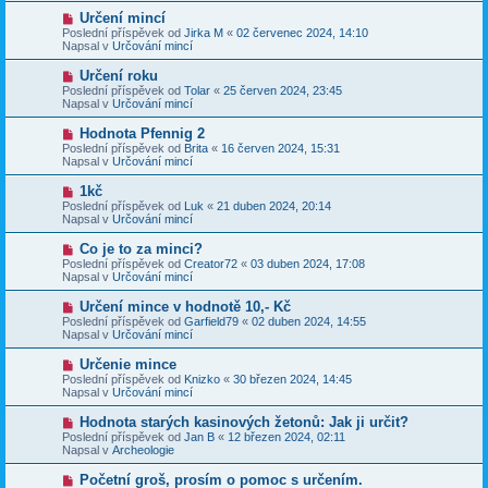
p
p
N
Určení mincí
ě
ř
o
v
Poslední příspěvek od
Jirka M
«
02 červenec 2024, 14:10
í
v
e
Napsal v
Určování mincí
s
ý
k
p
p
N
Určení roku
ě
ř
o
v
Poslední příspěvek od
Tolar
«
25 červen 2024, 23:45
í
v
e
Napsal v
Určování mincí
s
ý
k
p
p
N
Hodnota Pfennig 2
ě
ř
o
v
Poslední příspěvek od
Brita
«
16 červen 2024, 15:31
í
v
e
Napsal v
Určování mincí
s
ý
k
p
p
N
1kč
ě
ř
o
v
Poslední příspěvek od
Luk
«
21 duben 2024, 20:14
í
v
e
Napsal v
Určování mincí
s
ý
k
p
p
N
Co je to za minci?
ě
ř
o
v
Poslední příspěvek od
Creator72
«
03 duben 2024, 17:08
í
v
e
Napsal v
Určování mincí
s
ý
k
p
p
N
Určení mince v hodnotě 10,- Kč
ě
ř
o
v
Poslední příspěvek od
Garfield79
«
02 duben 2024, 14:55
í
v
e
Napsal v
Určování mincí
s
ý
k
p
p
N
Určenie mince
ě
ř
o
v
Poslední příspěvek od
Knizko
«
30 březen 2024, 14:45
í
v
e
Napsal v
Určování mincí
s
ý
k
p
p
N
Hodnota starých kasinových žetonů: Jak ji určit?
ě
ř
o
v
Poslední příspěvek od
Jan B
«
12 březen 2024, 02:11
í
v
e
Napsal v
Archeologie
s
ý
k
p
p
N
Početní groš, prosím o pomoc s určením.
ě
ř