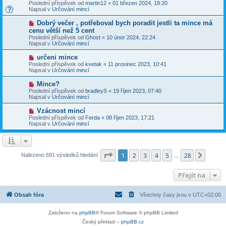
o
v
Poslední příspěvek od
martin12
«
01 březen 2024, 18:20
í
v
e
Napsal v
Určování mincí
s
ý
k
p
p
N
Dobrý večer , potřeboval bych poradit jestli ta mince má
ě
ř
o
v
cenu větší než 5 cent
í
v
e
Poslední příspěvek od
s
Ghost
«
10 únor 2024, 22:24
ý
k
Napsal v
p
Určování mincí
p
ě
ř
v
N
určeni mince
í
e
o
Poslední příspěvek od
s
kvetak
«
11 prosinec 2023, 10:41
k
v
Napsal v
p
Určování mincí
ý
ě
p
v
N
Mince?
ř
e
o
Poslední příspěvek od
bradleyS
«
19 říjen 2023, 07:40
í
k
v
Napsal v
Určování mincí
s
ý
p
p
N
Vzácnost mincí
ě
ř
o
v
Poslední příspěvek od
Ferda
«
08 říjen 2023, 17:21
í
v
e
Napsal v
Určování mincí
s
ý
k
p
p
ě
ř
v
í
e
s
Stránka
1
z
28
1
2
3
4
5
28
Další
Nalezeno 691 výsledků hledání
k
…
p
ě
v
Přejít na
e
k
Obsah fóra
Všechny časy jsou v
UTC+02:00
Založeno na
phpBB
® Forum Software © phpBB Limited
Český překlad –
phpBB.cz