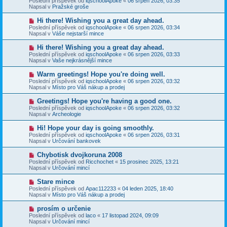
Poslední příspěvek od
iqschoolApoke
«
06 srpen 2026, 03:35
í
v
e
Napsal v
Pražské groše
s
ý
k
p
p
N
Hi there! Wishing you a great day ahead.
ě
ř
o
v
Poslední příspěvek od
iqschoolApoke
«
06 srpen 2026, 03:34
í
v
e
Napsal v
Váše nejstarší mince
s
ý
k
p
p
N
Hi there! Wishing you a great day ahead.
ě
ř
o
v
Poslední příspěvek od
iqschoolApoke
«
06 srpen 2026, 03:33
í
v
e
Napsal v
Vaše nejkrásnější mince
s
ý
k
p
p
N
Warm greetings! Hope you're doing well.
ě
ř
o
v
Poslední příspěvek od
iqschoolApoke
«
06 srpen 2026, 03:32
í
v
e
Napsal v
Místo pro Váš nákup a prodej
s
ý
k
p
p
N
Greetings! Hope you're having a good one.
ě
ř
o
v
Poslední příspěvek od
iqschoolApoke
«
06 srpen 2026, 03:32
í
v
e
Napsal v
Archeologie
s
ý
k
p
p
N
Hi! Hope your day is going smoothly.
ě
ř
o
v
Poslední příspěvek od
iqschoolApoke
«
06 srpen 2026, 03:31
í
v
e
Napsal v
Určování bankovek
s
ý
k
p
p
N
Chybotisk dvojkoruna 2008
ě
ř
o
v
Poslední příspěvek od
Ricchochet
«
15 prosinec 2025, 13:21
í
v
e
Napsal v
Určování mincí
s
ý
k
p
p
N
Stare mince
ě
ř
o
v
Poslední příspěvek od
Apac112233
«
04 leden 2025, 18:40
í
v
e
Napsal v
Místo pro Váš nákup a prodej
s
ý
k
p
p
N
prosím o určenie
ě
ř
o
v
Poslední příspěvek od
laco
«
17 listopad 2024, 09:09
í
v
e
Napsal v
Určování mincí
s
ý
k