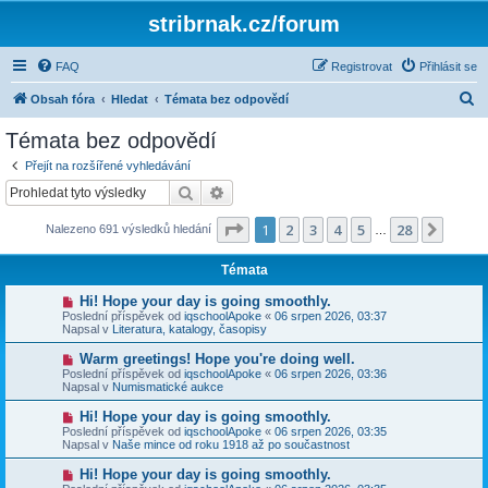
stribrnak.cz/forum
FAQ
Registrovat
Přihlásit se
H
Obsah fóra
Hledat
Témata bez odpovědí
l
Témata bez odpovědí
e
Přejít na rozšířené vyhledávání
d
Hledat
Pokročilé hledání
a
Stránka
1
z
28
1
2
3
4
5
28
Další
Nalezeno 691 výsledků hledání
t
…
Témata
N
Hi! Hope your day is going smoothly.
o
Poslední příspěvek od
iqschoolApoke
«
06 srpen 2026, 03:37
v
Napsal v
Literatura, katalogy, časopisy
ý
p
N
Warm greetings! Hope you're doing well.
ř
o
Poslední příspěvek od
iqschoolApoke
«
06 srpen 2026, 03:36
í
v
Napsal v
Numismatické aukce
s
ý
p
p
N
Hi! Hope your day is going smoothly.
ě
ř
o
v
Poslední příspěvek od
iqschoolApoke
«
06 srpen 2026, 03:35
í
v
e
Napsal v
Naše mince od roku 1918 až po součastnost
s
ý
k
p
p
N
Hi! Hope your day is going smoothly.
ě
ř
o
v