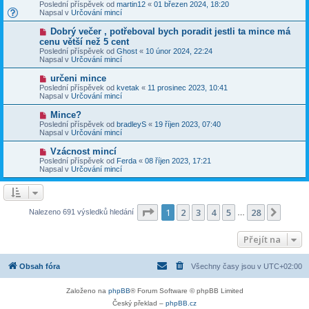
o
v
Poslední příspěvek od
martin12
«
01 březen 2024, 18:20
í
v
e
Napsal v
Určování mincí
s
ý
k
p
p
N
Dobrý večer , potřeboval bych poradit jestli ta mince má
ě
ř
o
v
cenu větší než 5 cent
í
v
e
Poslední příspěvek od
s
Ghost
«
10 únor 2024, 22:24
ý
k
Napsal v
p
Určování mincí
p
ě
ř
v
N
určeni mince
í
e
o
Poslední příspěvek od
s
kvetak
«
11 prosinec 2023, 10:41
k
v
Napsal v
p
Určování mincí
ý
ě
p
v
N
Mince?
ř
e
o
Poslední příspěvek od
bradleyS
«
19 říjen 2023, 07:40
í
k
v
Napsal v
Určování mincí
s
ý
p
p
N
Vzácnost mincí
ě
ř
o
v
Poslední příspěvek od
Ferda
«
08 říjen 2023, 17:21
í
v
e
Napsal v
Určování mincí
s
ý
k
p
p
ě
ř
v
í
e
s
Stránka
1
z
28
1
2
3
4
5
28
Další
Nalezeno 691 výsledků hledání
k
…
p
ě
v
Přejít na
e
k
Obsah fóra
Všechny časy jsou v
UTC+02:00
Založeno na
phpBB
® Forum Software © phpBB Limited
Český překlad –
phpBB.cz