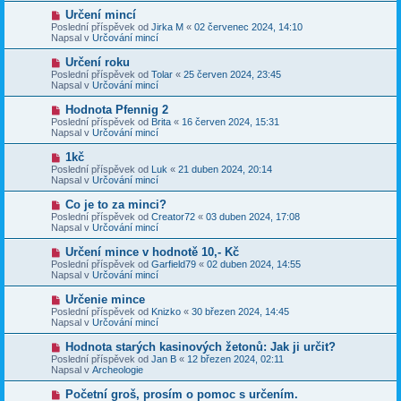
p
p
N
Určení mincí
ě
ř
o
v
Poslední příspěvek od
Jirka M
«
02 červenec 2024, 14:10
í
v
e
Napsal v
Určování mincí
s
ý
k
p
p
N
Určení roku
ě
ř
o
v
Poslední příspěvek od
Tolar
«
25 červen 2024, 23:45
í
v
e
Napsal v
Určování mincí
s
ý
k
p
p
N
Hodnota Pfennig 2
ě
ř
o
v
Poslední příspěvek od
Brita
«
16 červen 2024, 15:31
í
v
e
Napsal v
Určování mincí
s
ý
k
p
p
N
1kč
ě
ř
o
v
Poslední příspěvek od
Luk
«
21 duben 2024, 20:14
í
v
e
Napsal v
Určování mincí
s
ý
k
p
p
N
Co je to za minci?
ě
ř
o
v
Poslední příspěvek od
Creator72
«
03 duben 2024, 17:08
í
v
e
Napsal v
Určování mincí
s
ý
k
p
p
N
Určení mince v hodnotě 10,- Kč
ě
ř
o
v
Poslední příspěvek od
Garfield79
«
02 duben 2024, 14:55
í
v
e
Napsal v
Určování mincí
s
ý
k
p
p
N
Určenie mince
ě
ř
o
v
Poslední příspěvek od
Knizko
«
30 březen 2024, 14:45
í
v
e
Napsal v
Určování mincí
s
ý
k
p
p
N
Hodnota starých kasinových žetonů: Jak ji určit?
ě
ř
o
v
Poslední příspěvek od
Jan B
«
12 březen 2024, 02:11
í
v
e
Napsal v
Archeologie
s
ý
k
p
p
N
Početní groš, prosím o pomoc s určením.
ě
ř