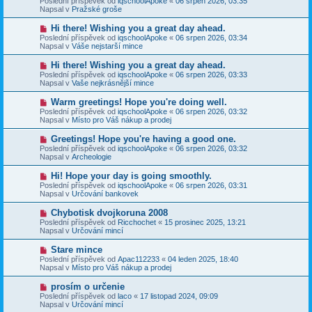
Poslední příspěvek od
iqschoolApoke
«
06 srpen 2026, 03:35
í
v
e
Napsal v
Pražské groše
s
ý
k
p
p
N
Hi there! Wishing you a great day ahead.
ě
ř
o
v
Poslední příspěvek od
iqschoolApoke
«
06 srpen 2026, 03:34
í
v
e
Napsal v
Váše nejstarší mince
s
ý
k
p
p
N
Hi there! Wishing you a great day ahead.
ě
ř
o
v
Poslední příspěvek od
iqschoolApoke
«
06 srpen 2026, 03:33
í
v
e
Napsal v
Vaše nejkrásnější mince
s
ý
k
p
p
N
Warm greetings! Hope you're doing well.
ě
ř
o
v
Poslední příspěvek od
iqschoolApoke
«
06 srpen 2026, 03:32
í
v
e
Napsal v
Místo pro Váš nákup a prodej
s
ý
k
p
p
N
Greetings! Hope you're having a good one.
ě
ř
o
v
Poslední příspěvek od
iqschoolApoke
«
06 srpen 2026, 03:32
í
v
e
Napsal v
Archeologie
s
ý
k
p
p
N
Hi! Hope your day is going smoothly.
ě
ř
o
v
Poslední příspěvek od
iqschoolApoke
«
06 srpen 2026, 03:31
í
v
e
Napsal v
Určování bankovek
s
ý
k
p
p
N
Chybotisk dvojkoruna 2008
ě
ř
o
v
Poslední příspěvek od
Ricchochet
«
15 prosinec 2025, 13:21
í
v
e
Napsal v
Určování mincí
s
ý
k
p
p
N
Stare mince
ě
ř
o
v
Poslední příspěvek od
Apac112233
«
04 leden 2025, 18:40
í
v
e
Napsal v
Místo pro Váš nákup a prodej
s
ý
k
p
p
N
prosím o určenie
ě
ř
o
v
Poslední příspěvek od
laco
«
17 listopad 2024, 09:09
í
v
e
Napsal v
Určování mincí
s
ý
k