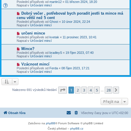
o
v
Poslední příspěvek od
martin12
«
01 březen 2024, 18:20
í
v
e
Napsal v
Určování mincí
s
ý
k
p
p
N
Dobrý večer , potřeboval bych poradit jestli ta mince má
ě
ř
o
v
cenu větší než 5 cent
í
v
e
Poslední příspěvek od
s
Ghost
«
10 únor 2024, 22:24
ý
k
Napsal v
p
Určování mincí
p
ě
ř
v
N
určeni mince
í
e
o
Poslední příspěvek od
s
kvetak
«
11 prosinec 2023, 10:41
k
v
Napsal v
p
Určování mincí
ý
ě
p
v
N
Mince?
ř
e
o
Poslední příspěvek od
bradleyS
«
19 říjen 2023, 07:40
í
k
v
Napsal v
Určování mincí
s
ý
p
p
N
Vzácnost mincí
ě
ř
o
v
Poslední příspěvek od
Ferda
«
08 říjen 2023, 17:21
í
v
e
Napsal v
Určování mincí
s
ý
k
p
p
ě
ř
v
í
e
s
Stránka
1
z
28
1
2
3
4
5
28
Další
Nalezeno 691 výsledků hledání
k
…
p
ě
v
Přejít na
e
k
Obsah fóra
Všechny časy jsou v
UTC+02:00
Založeno na
phpBB
® Forum Software © phpBB Limited
Český překlad –
phpBB.cz