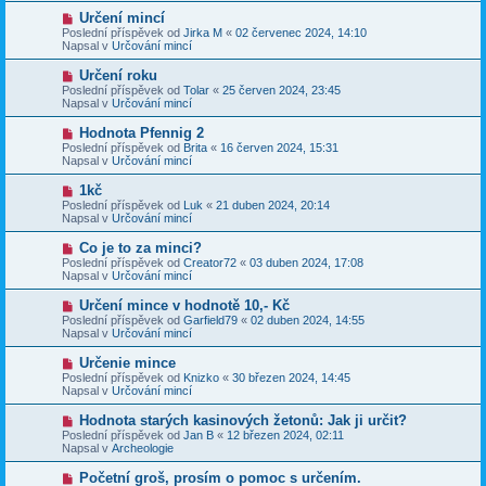
p
p
N
Určení mincí
ě
ř
o
v
Poslední příspěvek od
Jirka M
«
02 červenec 2024, 14:10
í
v
e
Napsal v
Určování mincí
s
ý
k
p
p
N
Určení roku
ě
ř
o
v
Poslední příspěvek od
Tolar
«
25 červen 2024, 23:45
í
v
e
Napsal v
Určování mincí
s
ý
k
p
p
N
Hodnota Pfennig 2
ě
ř
o
v
Poslední příspěvek od
Brita
«
16 červen 2024, 15:31
í
v
e
Napsal v
Určování mincí
s
ý
k
p
p
N
1kč
ě
ř
o
v
Poslední příspěvek od
Luk
«
21 duben 2024, 20:14
í
v
e
Napsal v
Určování mincí
s
ý
k
p
p
N
Co je to za minci?
ě
ř
o
v
Poslední příspěvek od
Creator72
«
03 duben 2024, 17:08
í
v
e
Napsal v
Určování mincí
s
ý
k
p
p
N
Určení mince v hodnotě 10,- Kč
ě
ř
o
v
Poslední příspěvek od
Garfield79
«
02 duben 2024, 14:55
í
v
e
Napsal v
Určování mincí
s
ý
k
p
p
N
Určenie mince
ě
ř
o
v
Poslední příspěvek od
Knizko
«
30 březen 2024, 14:45
í
v
e
Napsal v
Určování mincí
s
ý
k
p
p
N
Hodnota starých kasinových žetonů: Jak ji určit?
ě
ř
o
v
Poslední příspěvek od
Jan B
«
12 březen 2024, 02:11
í
v
e
Napsal v
Archeologie
s
ý
k
p
p
N
Početní groš, prosím o pomoc s určením.
ě
ř