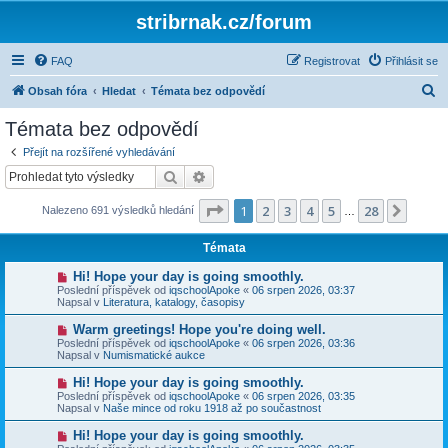
stribrnak.cz/forum
FAQ
Registrovat
Přihlásit se
H
Obsah fóra
Hledat
Témata bez odpovědí
l
Témata bez odpovědí
e
Přejít na rozšířené vyhledávání
d
Hledat
Pokročilé hledání
a
Stránka
1
z
28
1
2
3
4
5
28
Další
Nalezeno 691 výsledků hledání
t
…
Témata
N
Hi! Hope your day is going smoothly.
o
Poslední příspěvek od
iqschoolApoke
«
06 srpen 2026, 03:37
v
Napsal v
Literatura, katalogy, časopisy
ý
p
N
Warm greetings! Hope you're doing well.
ř
o
Poslední příspěvek od
iqschoolApoke
«
06 srpen 2026, 03:36
í
v
Napsal v
Numismatické aukce
s
ý
p
p
N
Hi! Hope your day is going smoothly.
ě
ř
o
v
Poslední příspěvek od
iqschoolApoke
«
06 srpen 2026, 03:35
í
v
e
Napsal v
Naše mince od roku 1918 až po součastnost
s
ý
k
p
p
N
Hi! Hope your day is going smoothly.
ě
ř
o
v