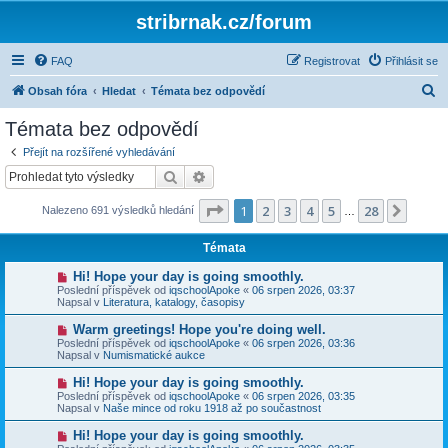
stribrnak.cz/forum
FAQ
Registrovat
Přihlásit se
H
Obsah fóra
Hledat
Témata bez odpovědí
l
Témata bez odpovědí
e
Přejít na rozšířené vyhledávání
d
Hledat
Pokročilé hledání
a
Stránka
1
z
28
1
2
3
4
5
28
Další
Nalezeno 691 výsledků hledání
t
…
Témata
N
Hi! Hope your day is going smoothly.
o
Poslední příspěvek od
iqschoolApoke
«
06 srpen 2026, 03:37
v
Napsal v
Literatura, katalogy, časopisy
ý
p
N
Warm greetings! Hope you're doing well.
ř
o
Poslední příspěvek od
iqschoolApoke
«
06 srpen 2026, 03:36
í
v
Napsal v
Numismatické aukce
s
ý
p
p
N
Hi! Hope your day is going smoothly.
ě
ř
o
v
Poslední příspěvek od
iqschoolApoke
«
06 srpen 2026, 03:35
í
v
e
Napsal v
Naše mince od roku 1918 až po součastnost
s
ý
k
p
p
N
Hi! Hope your day is going smoothly.
ě
ř
o
v