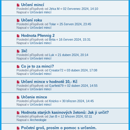
p
p
N
Určení mincí
ě
ř
o
v
Poslední příspěvek od
Jirka M
«
02 červenec 2024, 14:10
í
v
e
Napsal v
Určování mincí
s
ý
k
p
p
N
Určení roku
ě
ř
o
v
Poslední příspěvek od
Tolar
«
25 červen 2024, 23:45
í
v
e
Napsal v
Určování mincí
s
ý
k
p
p
N
Hodnota Pfennig 2
ě
ř
o
v
Poslední příspěvek od
Brita
«
16 červen 2024, 15:31
í
v
e
Napsal v
Určování mincí
s
ý
k
p
p
N
1kč
ě
ř
o
v
Poslední příspěvek od
Luk
«
21 duben 2024, 20:14
í
v
e
Napsal v
Určování mincí
s
ý
k
p
p
N
Co je to za minci?
ě
ř
o
v
Poslední příspěvek od
Creator72
«
03 duben 2024, 17:08
í
v
e
Napsal v
Určování mincí
s
ý
k
p
p
N
Určení mince v hodnotě 10,- Kč
ě
ř
o
v
Poslední příspěvek od
Garfield79
«
02 duben 2024, 14:55
í
v
e
Napsal v
Určování mincí
s
ý
k
p
p
N
Určenie mince
ě
ř
o
v
Poslední příspěvek od
Knizko
«
30 březen 2024, 14:45
í
v
e
Napsal v
Určování mincí
s
ý
k
p
p
N
Hodnota starých kasinových žetonů: Jak ji určit?
ě
ř
o
v
Poslední příspěvek od
Jan B
«
12 březen 2024, 02:11
í
v
e
Napsal v
Archeologie
s
ý
k
p
p
N
Početní groš, prosím o pomoc s určením.
ě
ř