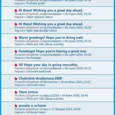
Poslední příspěvek od
iqschoolApoke
«
06 srpen 2026, 03:35
í
v
e
Napsal v
Pražské groše
s
ý
k
p
p
N
Hi there! Wishing you a great day ahead.
ě
ř
o
v
Poslední příspěvek od
iqschoolApoke
«
06 srpen 2026, 03:34
í
v
e
Napsal v
Váše nejstarší mince
s
ý
k
p
p
N
Hi there! Wishing you a great day ahead.
ě
ř
o
v
Poslední příspěvek od
iqschoolApoke
«
06 srpen 2026, 03:33
í
v
e
Napsal v
Vaše nejkrásnější mince
s
ý
k
p
p
N
Warm greetings! Hope you're doing well.
ě
ř
o
v
Poslední příspěvek od
iqschoolApoke
«
06 srpen 2026, 03:32
í
v
e
Napsal v
Místo pro Váš nákup a prodej
s
ý
k
p
p
N
Greetings! Hope you're having a good one.
ě
ř
o
v
Poslední příspěvek od
iqschoolApoke
«
06 srpen 2026, 03:32
í
v
e
Napsal v
Archeologie
s
ý
k
p
p
N
Hi! Hope your day is going smoothly.
ě
ř
o
v
Poslední příspěvek od
iqschoolApoke
«
06 srpen 2026, 03:31
í
v
e
Napsal v
Určování bankovek
s
ý
k
p
p
N
Chybotisk dvojkoruna 2008
ě
ř
o
v
Poslední příspěvek od
Ricchochet
«
15 prosinec 2025, 13:21
í
v
e
Napsal v
Určování mincí
s
ý
k
p
p
N
Stare mince
ě
ř
o
v
Poslední příspěvek od
Apac112233
«
04 leden 2025, 18:40
í
v
e
Napsal v
Místo pro Váš nákup a prodej
s
ý
k
p
p
N
prosím o určenie
ě
ř
o
v
Poslední příspěvek od
laco
«
17 listopad 2024, 09:09
í
v
e
Napsal v
Určování mincí
s
ý
k