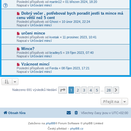
o
v
Poslední příspěvek od
martin12
«
01 březen 2024, 18:20
í
v
e
Napsal v
Určování mincí
s
ý
k
p
p
N
Dobrý večer , potřeboval bych poradit jestli ta mince má
ě
ř
o
v
cenu větší než 5 cent
í
v
e
Poslední příspěvek od
s
Ghost
«
10 únor 2024, 22:24
ý
k
Napsal v
p
Určování mincí
p
ě
ř
v
N
určeni mince
í
e
o
Poslední příspěvek od
s
kvetak
«
11 prosinec 2023, 10:41
k
v
Napsal v
p
Určování mincí
ý
ě
p
v
N
Mince?
ř
e
o
Poslední příspěvek od
bradleyS
«
19 říjen 2023, 07:40
í
k
v
Napsal v
Určování mincí
s
ý
p
p
N
Vzácnost mincí
ě
ř
o
v
Poslední příspěvek od
Ferda
«
08 říjen 2023, 17:21
í
v
e
Napsal v
Určování mincí
s
ý
k
p
p
ě
ř
v
í
e
s
Stránka
1
z
28
1
2
3
4
5
28
Další
Nalezeno 691 výsledků hledání
k
…
p
ě
v
Přejít na
e
k
Obsah fóra
Všechny časy jsou v
UTC+02:00
Založeno na
phpBB
® Forum Software © phpBB Limited
Český překlad –
phpBB.cz