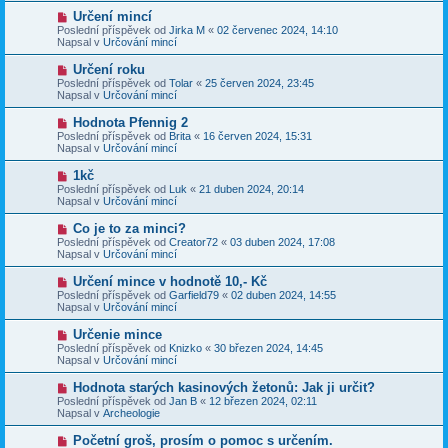
p
p
N
Určení mincí
ě
ř
o
v
Poslední příspěvek od
Jirka M
«
02 červenec 2024, 14:10
í
v
e
Napsal v
Určování mincí
s
ý
k
p
p
N
Určení roku
ě
ř
o
v
Poslední příspěvek od
Tolar
«
25 červen 2024, 23:45
í
v
e
Napsal v
Určování mincí
s
ý
k
p
p
N
Hodnota Pfennig 2
ě
ř
o
v
Poslední příspěvek od
Brita
«
16 červen 2024, 15:31
í
v
e
Napsal v
Určování mincí
s
ý
k
p
p
N
1kč
ě
ř
o
v
Poslední příspěvek od
Luk
«
21 duben 2024, 20:14
í
v
e
Napsal v
Určování mincí
s
ý
k
p
p
N
Co je to za minci?
ě
ř
o
v
Poslední příspěvek od
Creator72
«
03 duben 2024, 17:08
í
v
e
Napsal v
Určování mincí
s
ý
k
p
p
N
Určení mince v hodnotě 10,- Kč
ě
ř
o
v
Poslední příspěvek od
Garfield79
«
02 duben 2024, 14:55
í
v
e
Napsal v
Určování mincí
s
ý
k
p
p
N
Určenie mince
ě
ř
o
v
Poslední příspěvek od
Knizko
«
30 březen 2024, 14:45
í
v
e
Napsal v
Určování mincí
s
ý
k
p
p
N
Hodnota starých kasinových žetonů: Jak ji určit?
ě
ř
o
v
Poslední příspěvek od
Jan B
«
12 březen 2024, 02:11
í
v
e
Napsal v
Archeologie
s
ý
k
p
p
N
Početní groš, prosím o pomoc s určením.
ě
ř