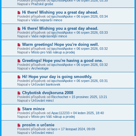
Poslední příspěvek od
iqschoolApoke
«
06 srpen 2026, 03:35
í
v
e
Napsal v
Pražské groše
s
ý
k
p
p
N
Hi there! Wishing you a great day ahead.
ě
ř
o
v
Poslední příspěvek od
iqschoolApoke
«
06 srpen 2026, 03:34
í
v
e
Napsal v
Váše nejstarší mince
s
ý
k
p
p
N
Hi there! Wishing you a great day ahead.
ě
ř
o
v
Poslední příspěvek od
iqschoolApoke
«
06 srpen 2026, 03:33
í
v
e
Napsal v
Vaše nejkrásnější mince
s
ý
k
p
p
N
Warm greetings! Hope you're doing well.
ě
ř
o
v
Poslední příspěvek od
iqschoolApoke
«
06 srpen 2026, 03:32
í
v
e
Napsal v
Místo pro Váš nákup a prodej
s
ý
k
p
p
N
Greetings! Hope you're having a good one.
ě
ř
o
v
Poslední příspěvek od
iqschoolApoke
«
06 srpen 2026, 03:32
í
v
e
Napsal v
Archeologie
s
ý
k
p
p
N
Hi! Hope your day is going smoothly.
ě
ř
o
v
Poslední příspěvek od
iqschoolApoke
«
06 srpen 2026, 03:31
í
v
e
Napsal v
Určování bankovek
s
ý
k
p
p
N
Chybotisk dvojkoruna 2008
ě
ř
o
v
Poslední příspěvek od
Ricchochet
«
15 prosinec 2025, 13:21
í
v
e
Napsal v
Určování mincí
s
ý
k
p
p
N
Stare mince
ě
ř
o
v
Poslední příspěvek od
Apac112233
«
04 leden 2025, 18:40
í
v
e
Napsal v
Místo pro Váš nákup a prodej
s
ý
k
p
p
N
prosím o určenie
ě
ř
o
v
Poslední příspěvek od
laco
«
17 listopad 2024, 09:09
í
v
e
Napsal v
Určování mincí
s
ý
k