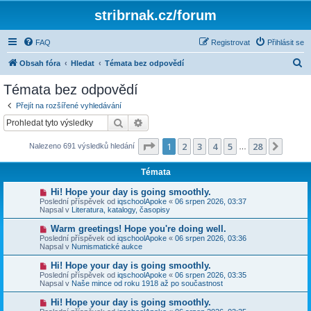
stribrnak.cz/forum
FAQ
Registrovat
Přihlásit se
H
Obsah fóra
Hledat
Témata bez odpovědí
l
Témata bez odpovědí
e
Přejít na rozšířené vyhledávání
d
Hledat
Pokročilé hledání
a
Stránka
1
z
28
1
2
3
4
5
28
Další
Nalezeno 691 výsledků hledání
t
…
Témata
N
Hi! Hope your day is going smoothly.
o
Poslední příspěvek od
iqschoolApoke
«
06 srpen 2026, 03:37
v
Napsal v
Literatura, katalogy, časopisy
ý
p
N
Warm greetings! Hope you're doing well.
ř
o
Poslední příspěvek od
iqschoolApoke
«
06 srpen 2026, 03:36
í
v
Napsal v
Numismatické aukce
s
ý
p
p
N
Hi! Hope your day is going smoothly.
ě
ř
o
v
Poslední příspěvek od
iqschoolApoke
«
06 srpen 2026, 03:35
í
v
e
Napsal v
Naše mince od roku 1918 až po součastnost
s
ý
k
p
p
N
Hi! Hope your day is going smoothly.
ě
ř
o
v