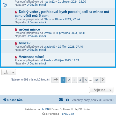
o
v
Poslední příspěvek od
martin12
«
01 březen 2024, 18:20
í
v
e
Napsal v
Určování mincí
s
ý
k
p
p
N
Dobrý večer , potřeboval bych poradit jestli ta mince má
ě
ř
o
v
cenu větší než 5 cent
í
v
e
Poslední příspěvek od
s
Ghost
«
10 únor 2024, 22:24
ý
k
Napsal v
p
Určování mincí
p
ě
ř
v
N
určeni mince
í
e
o
Poslední příspěvek od
s
kvetak
«
11 prosinec 2023, 10:41
k
v
Napsal v
p
Určování mincí
ý
ě
p
v
N
Mince?
ř
e
o
Poslední příspěvek od
bradleyS
«
19 říjen 2023, 07:40
í
k
v
Napsal v
Určování mincí
s
ý
p
p
N
Vzácnost mincí
ě
ř
o
v
Poslední příspěvek od
Ferda
«
08 říjen 2023, 17:21
í
v
e
Napsal v
Určování mincí
s
ý
k
p
p
ě
ř
v
í
e
s
Stránka
1
z
28
1
2
3
4
5
28
Další
Nalezeno 691 výsledků hledání
k
…
p
ě
v
Přejít na
e
k
Obsah fóra
Všechny časy jsou v
UTC+02:00
Založeno na
phpBB
® Forum Software © phpBB Limited
Český překlad –
phpBB.cz