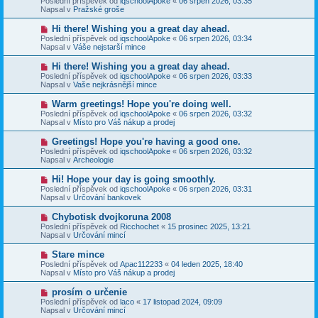
Poslední příspěvek od
iqschoolApoke
«
06 srpen 2026, 03:35
í
v
e
Napsal v
Pražské groše
s
ý
k
p
p
N
Hi there! Wishing you a great day ahead.
ě
ř
o
v
Poslední příspěvek od
iqschoolApoke
«
06 srpen 2026, 03:34
í
v
e
Napsal v
Váše nejstarší mince
s
ý
k
p
p
N
Hi there! Wishing you a great day ahead.
ě
ř
o
v
Poslední příspěvek od
iqschoolApoke
«
06 srpen 2026, 03:33
í
v
e
Napsal v
Vaše nejkrásnější mince
s
ý
k
p
p
N
Warm greetings! Hope you're doing well.
ě
ř
o
v
Poslední příspěvek od
iqschoolApoke
«
06 srpen 2026, 03:32
í
v
e
Napsal v
Místo pro Váš nákup a prodej
s
ý
k
p
p
N
Greetings! Hope you're having a good one.
ě
ř
o
v
Poslední příspěvek od
iqschoolApoke
«
06 srpen 2026, 03:32
í
v
e
Napsal v
Archeologie
s
ý
k
p
p
N
Hi! Hope your day is going smoothly.
ě
ř
o
v
Poslední příspěvek od
iqschoolApoke
«
06 srpen 2026, 03:31
í
v
e
Napsal v
Určování bankovek
s
ý
k
p
p
N
Chybotisk dvojkoruna 2008
ě
ř
o
v
Poslední příspěvek od
Ricchochet
«
15 prosinec 2025, 13:21
í
v
e
Napsal v
Určování mincí
s
ý
k
p
p
N
Stare mince
ě
ř
o
v
Poslední příspěvek od
Apac112233
«
04 leden 2025, 18:40
í
v
e
Napsal v
Místo pro Váš nákup a prodej
s
ý
k
p
p
N
prosím o určenie
ě
ř
o
v
Poslední příspěvek od
laco
«
17 listopad 2024, 09:09
í
v
e
Napsal v
Určování mincí
s
ý
k