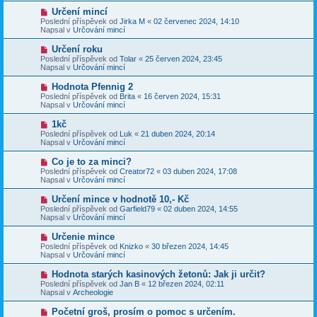
p
p
N
Určení mincí
ě
ř
o
v
Poslední příspěvek od
Jirka M
«
02 červenec 2024, 14:10
í
v
e
Napsal v
Určování mincí
s
ý
k
p
p
N
Určení roku
ě
ř
o
v
Poslední příspěvek od
Tolar
«
25 červen 2024, 23:45
í
v
e
Napsal v
Určování mincí
s
ý
k
p
p
N
Hodnota Pfennig 2
ě
ř
o
v
Poslední příspěvek od
Brita
«
16 červen 2024, 15:31
í
v
e
Napsal v
Určování mincí
s
ý
k
p
p
N
1kč
ě
ř
o
v
Poslední příspěvek od
Luk
«
21 duben 2024, 20:14
í
v
e
Napsal v
Určování mincí
s
ý
k
p
p
N
Co je to za minci?
ě
ř
o
v
Poslední příspěvek od
Creator72
«
03 duben 2024, 17:08
í
v
e
Napsal v
Určování mincí
s
ý
k
p
p
N
Určení mince v hodnotě 10,- Kč
ě
ř
o
v
Poslední příspěvek od
Garfield79
«
02 duben 2024, 14:55
í
v
e
Napsal v
Určování mincí
s
ý
k
p
p
N
Určenie mince
ě
ř
o
v
Poslední příspěvek od
Knizko
«
30 březen 2024, 14:45
í
v
e
Napsal v
Určování mincí
s
ý
k
p
p
N
Hodnota starých kasinových žetonů: Jak ji určit?
ě
ř
o
v
Poslední příspěvek od
Jan B
«
12 březen 2024, 02:11
í
v
e
Napsal v
Archeologie
s
ý
k
p
p
N
Početní groš, prosím o pomoc s určením.
ě
ř