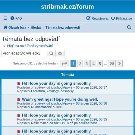
stribrnak.cz/forum
FAQ
Registrovat
Přihlásit se
H
Obsah fóra
Hledat
Témata bez odpovědí
l
Témata bez odpovědí
e
Přejít na rozšířené vyhledávání
d
Hledat
Pokročilé hledání
a
Stránka
1
z
28
1
2
3
4
5
28
Další
Nalezeno 691 výsledků hledání
t
…
Témata
N
Hi! Hope your day is going smoothly.
o
Poslední příspěvek od
iqschoolApoke
«
06 srpen 2026, 03:37
v
Napsal v
Literatura, katalogy, časopisy
ý
p
N
Warm greetings! Hope you're doing well.
ř
o
Poslední příspěvek od
iqschoolApoke
«
06 srpen 2026, 03:36
í
v
Napsal v
Numismatické aukce
s
ý
p
p
N
Hi! Hope your day is going smoothly.
ě
ř
o
v
Poslední příspěvek od
iqschoolApoke
«
06 srpen 2026, 03:35
í
v
e
Napsal v
Naše mince od roku 1918 až po součastnost
s
ý
k
p
p
N
Hi! Hope your day is going smoothly.
ě
ř
o
v