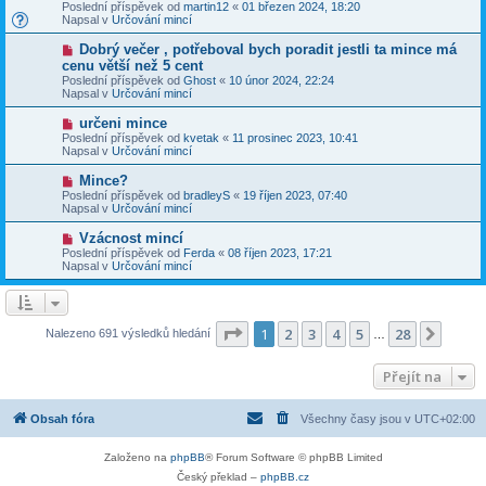
o
v
Poslední příspěvek od
martin12
«
01 březen 2024, 18:20
í
v
e
Napsal v
Určování mincí
s
ý
k
p
p
N
Dobrý večer , potřeboval bych poradit jestli ta mince má
ě
ř
o
v
cenu větší než 5 cent
í
v
e
Poslední příspěvek od
s
Ghost
«
10 únor 2024, 22:24
ý
k
Napsal v
p
Určování mincí
p
ě
ř
v
N
určeni mince
í
e
o
Poslední příspěvek od
s
kvetak
«
11 prosinec 2023, 10:41
k
v
Napsal v
p
Určování mincí
ý
ě
p
v
N
Mince?
ř
e
o
Poslední příspěvek od
bradleyS
«
19 říjen 2023, 07:40
í
k
v
Napsal v
Určování mincí
s
ý
p
p
N
Vzácnost mincí
ě
ř
o
v
Poslední příspěvek od
Ferda
«
08 říjen 2023, 17:21
í
v
e
Napsal v
Určování mincí
s
ý
k
p
p
ě
ř
v
í
e
s
Stránka
1
z
28
1
2
3
4
5
28
Další
Nalezeno 691 výsledků hledání
k
…
p
ě
v
Přejít na
e
k
Obsah fóra
Všechny časy jsou v
UTC+02:00
Založeno na
phpBB
® Forum Software © phpBB Limited
Český překlad –
phpBB.cz