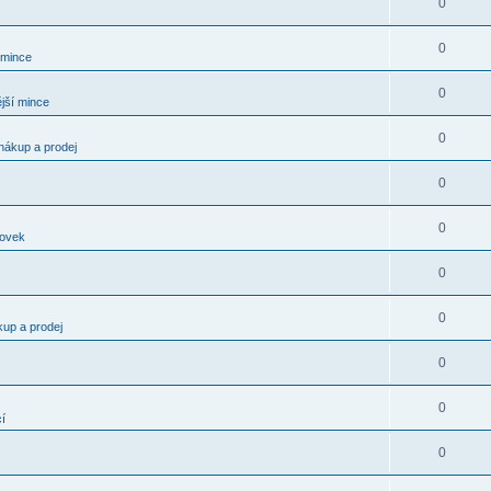
0
0
 mince
0
jší mince
0
nákup a prodej
0
0
kovek
0
0
kup a prodej
0
0
í
0