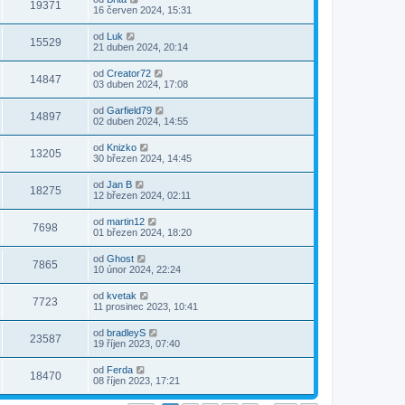
19371
16 červen 2024, 15:31
od
Luk
15529
21 duben 2024, 20:14
od
Creator72
14847
03 duben 2024, 17:08
od
Garfield79
14897
02 duben 2024, 14:55
od
Knizko
13205
30 březen 2024, 14:45
od
Jan B
18275
12 březen 2024, 02:11
od
martin12
7698
01 březen 2024, 18:20
od
Ghost
7865
10 únor 2024, 22:24
od
kvetak
7723
11 prosinec 2023, 10:41
od
bradleyS
23587
19 říjen 2023, 07:40
od
Ferda
18470
08 říjen 2023, 17:21