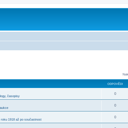
m
Nal
ODPOVĚDI
0
alogy, časopisy
0
 aukce
0
 roku 1918 až po součastnost