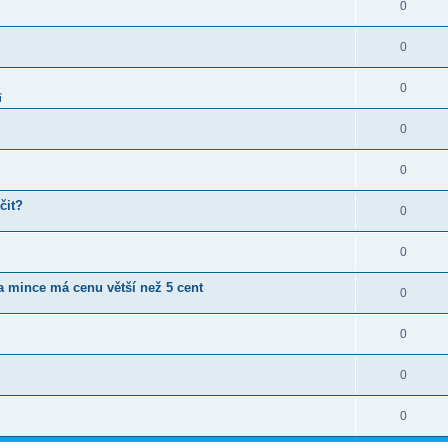
0
0
0
í
0
0
čit?
0
0
ta mince má cenu větší než 5 cent
0
0
0
0