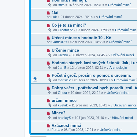
Hodnota Pfennig 2
s
p
e
o
p
od
Brita
»
16 červen 2024, 15:31
» v
Určování mincí
ř
k
v
ě
í
ý
v
N
1kč
s
p
e
o
p
od
Luk
»
21 duben 2024, 20:14
» v
Určování mincí
ř
k
v
ě
í
ý
v
N
Co je to za minci?
s
p
e
o
p
od
Creator72
»
03 duben 2024, 17:08
» v
Určování minc
ř
k
v
ě
í
ý
v
N
Určení mince v hodnotě 10,- Kč
s
p
e
o
p
od
Garfield79
»
02 duben 2024, 14:55
» v
Určování mincí
ř
k
v
ě
í
ý
v
N
Určenie mince
s
p
e
o
p
od
Knizko
»
30 březen 2024, 14:45
» v
Určování mincí
ř
k
v
ě
í
ý
v
N
Hodnota starých kasinových žetonů: Jak ji ur
s
p
e
o
p
od
Jan B
»
12 březen 2024, 02:11
» v
Archeologie
ř
k
v
ě
í
ý
v
N
Početní groš, prosím o pomoc s určením.
s
p
e
o
p
od
martin12
»
01 březen 2024, 18:20
» v
Určování mincí
ř
k
v
ě
í
ý
v
N
Dobrý večer , potřeboval bych poradit jestli 
s
p
e
o
p
od
Ghost
»
10 únor 2024, 22:24
» v
Určování mincí
ř
k
v
ě
í
ý
v
N
určeni mince
s
p
e
o
p
od
kvetak
»
11 prosinec 2023, 10:41
» v
Určování mincí
ř
k
v
ě
í
ý
v
N
Mince?
s
p
e
o
p
od
bradleyS
»
19 říjen 2023, 07:40
» v
Určování mincí
ř
k
v
ě
í
ý
v
N
Vzácnost mincí
s
p
e
o
p
od
Ferda
»
08 říjen 2023, 17:21
» v
Určování mincí
ř
k
v
ě
í
ý
v