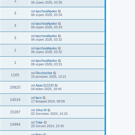
3
06 srpen 2026, 03:35
od
iqschoolApoke
3
06 srpen 2026, 03:34
od
iqschoolApoke
3
06 srpen 2026, 03:33
od
iqschoolApoke
3
06 srpen 2026, 03:32
od
iqschoolApoke
1
06 srpen 2026, 03:32
od
iqschoolApoke
1
06 srpen 2026, 03:31
od
Ricchochet
1165
15 prosinec 2025, 13:21
od
Apac112233
20825
04 leden 2025, 18:40
od
laco
14016
17 listopad 2024, 09:09
od
Jirka M
15287
02 červenec 2024, 14:10
od
Tolar
14994
25 červen 2024, 23:45
od
Brita