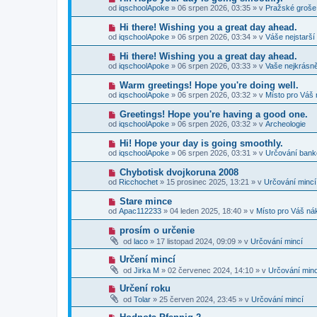
p
e
o
p
od
iqschoolApoke
»
06 srpen 2026, 03:35
» v
Pražské groše
ř
k
v
ě
í
ý
v
N
Hi there! Wishing you a great day ahead.
s
p
e
o
p
od
iqschoolApoke
»
06 srpen 2026, 03:34
» v
Váše nejstarší
ř
k
v
ě
í
ý
v
N
Hi there! Wishing you a great day ahead.
s
p
e
o
p
od
iqschoolApoke
»
06 srpen 2026, 03:33
» v
Vaše nejkrásně
ř
k
v
ě
í
ý
v
N
Warm greetings! Hope you're doing well.
s
p
e
o
p
od
iqschoolApoke
»
06 srpen 2026, 03:32
» v
Místo pro Váš 
ř
k
v
ě
í
ý
v
N
Greetings! Hope you're having a good one.
s
p
e
o
p
od
iqschoolApoke
»
06 srpen 2026, 03:32
» v
Archeologie
ř
k
v
ě
í
ý
v
N
Hi! Hope your day is going smoothly.
s
p
e
o
p
od
iqschoolApoke
»
06 srpen 2026, 03:31
» v
Určování ban
ř
k
v
ě
í
ý
v
N
Chybotisk dvojkoruna 2008
s
p
e
o
p
od
Ricchochet
»
15 prosinec 2025, 13:21
» v
Určování mincí
ř
k
v
ě
í
ý
v
N
Stare mince
s
p
e
o
p
od
Apac112233
»
04 leden 2025, 18:40
» v
Místo pro Váš ná
ř
k
v
ě
í
ý
v
N
prosím o určenie
s
p
e
o
p
od
laco
»
17 listopad 2024, 09:09
» v
Určování mincí
ř
k
v
ě
í
ý
v
N
Určení mincí
s
p
e
o
p
od
Jirka M
»
02 červenec 2024, 14:10
» v
Určování minc
ř
k
v
ě
í
ý
v
N
Určení roku
s
p
e
o
p
od
Tolar
»
25 červen 2024, 23:45
» v
Určování mincí
ř
k
v
ě
í
ý
v
N