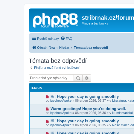
stribrnak.cz/foru
Mince a bankovky
Rychlé odkazy
FAQ
Obsah fóra
Hledat
Témata bez odpovědí
Témata bez odpovědí
Přejít na rozšířené vyhledávání
Hledat
Pokročilé hledání
TÉMATA
N
Hi! Hope your day is going smoothly.
o
od
iqschoolApoke
»
06 srpen 2026, 03:37
» v
Literatura, kat
v
ý
N
Warm greetings! Hope you're doing well.
p
o
od
iqschoolApoke
»
06 srpen 2026, 03:36
» v
Numismatické
ř
v
í
ý
N
Hi! Hope your day is going smoothly.
s
p
o
p
od
iqschoolApoke
»
06 srpen 2026, 03:35
» v
Naše mince od
ř
v
ě
í
ý
v
N
Hi! Hope your day is going smoothly.
s