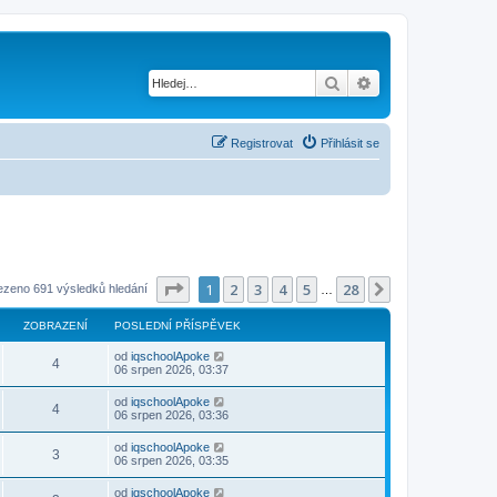
Hledat
Pokročilé hledání
Registrovat
Přihlásit se
Stránka
1
z
28
1
2
3
4
5
28
Další
ezeno 691 výsledků hledání
…
ZOBRAZENÍ
POSLEDNÍ PŘÍSPĚVEK
od
iqschoolApoke
4
06 srpen 2026, 03:37
od
iqschoolApoke
4
06 srpen 2026, 03:36
od
iqschoolApoke
3
06 srpen 2026, 03:35
od
iqschoolApoke