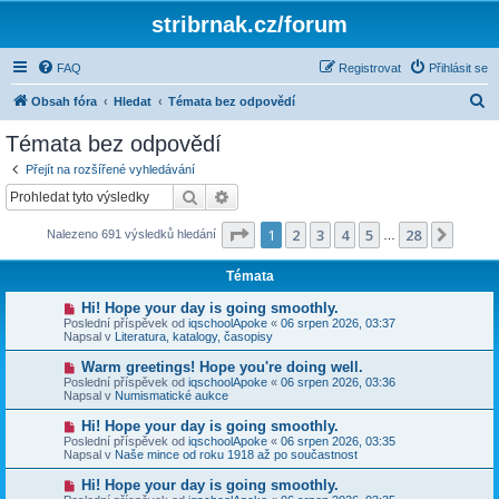
stribrnak.cz/forum
FAQ
Registrovat
Přihlásit se
H
Obsah fóra
Hledat
Témata bez odpovědí
l
Témata bez odpovědí
e
Přejít na rozšířené vyhledávání
d
Hledat
Pokročilé hledání
a
Stránka
1
z
28
1
2
3
4
5
28
Další
Nalezeno 691 výsledků hledání
t
…
Témata
N
Hi! Hope your day is going smoothly.
o
Poslední příspěvek od
iqschoolApoke
«
06 srpen 2026, 03:37
v
Napsal v
Literatura, katalogy, časopisy
ý
p
N
Warm greetings! Hope you're doing well.
ř
o
Poslední příspěvek od
iqschoolApoke
«
06 srpen 2026, 03:36
í
v
Napsal v
Numismatické aukce
s
ý
p
p
N
Hi! Hope your day is going smoothly.
ě
ř
o
v
Poslední příspěvek od
iqschoolApoke
«
06 srpen 2026, 03:35
í
v
e
Napsal v
Naše mince od roku 1918 až po součastnost
s
ý
k
p
p
N
Hi! Hope your day is going smoothly.
ě
ř
o
v