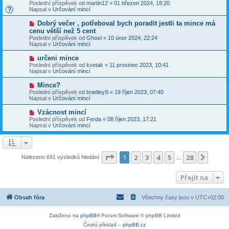
o
v
Poslední příspěvek od
martin12
«
01 březen 2024, 18:20
í
v
e
Napsal v
Určování mincí
s
ý
k
p
p
N
Dobrý večer , potřeboval bych poradit jestli ta mince má
ě
ř
o
v
cenu větší než 5 cent
í
v
e
Poslední příspěvek od
s
Ghost
«
10 únor 2024, 22:24
ý
k
Napsal v
p
Určování mincí
p
ě
ř
v
N
určeni mince
í
e
o
Poslední příspěvek od
s
kvetak
«
11 prosinec 2023, 10:41
k
v
Napsal v
p
Určování mincí
ý
ě
p
v
N
Mince?
ř
e
o
Poslední příspěvek od
bradleyS
«
19 říjen 2023, 07:40
í
k
v
Napsal v
Určování mincí
s
ý
p
p
N
Vzácnost mincí
ě
ř
o
v
Poslední příspěvek od
Ferda
«
08 říjen 2023, 17:21
í
v
e
Napsal v
Určování mincí
s
ý
k
p
p
ě
ř
v
í
e
s
Stránka
1
z
28
1
2
3
4
5
28
Další
Nalezeno 691 výsledků hledání
k
…
p
ě
v
Přejít na
e
k
Obsah fóra
Všechny časy jsou v
UTC+02:00
Založeno na
phpBB
® Forum Software © phpBB Limited
Český překlad –
phpBB.cz