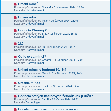
p
p
N
Určení mincí
ě
ř
o
v
Poslední příspěvek od
Jirka M
«
02 červenec 2024, 14:10
í
v
e
Napsal v
Určování mincí
s
ý
k
p
p
N
Určení roku
ě
ř
o
v
Poslední příspěvek od
Tolar
«
25 červen 2024, 23:45
í
v
e
Napsal v
Určování mincí
s
ý
k
p
p
N
Hodnota Pfennig 2
ě
ř
o
v
Poslední příspěvek od
Brita
«
16 červen 2024, 15:31
í
v
e
Napsal v
Určování mincí
s
ý
k
p
p
N
1kč
ě
ř
o
v
Poslední příspěvek od
Luk
«
21 duben 2024, 20:14
í
v
e
Napsal v
Určování mincí
s
ý
k
p
p
N
Co je to za minci?
ě
ř
o
v
Poslední příspěvek od
Creator72
«
03 duben 2024, 17:08
í
v
e
Napsal v
Určování mincí
s
ý
k
p
p
N
Určení mince v hodnotě 10,- Kč
ě
ř
o
v
Poslední příspěvek od
Garfield79
«
02 duben 2024, 14:55
í
v
e
Napsal v
Určování mincí
s
ý
k
p
p
N
Určenie mince
ě
ř
o
v
Poslední příspěvek od
Knizko
«
30 březen 2024, 14:45
í
v
e
Napsal v
Určování mincí
s
ý
k
p
p
N
Hodnota starých kasinových žetonů: Jak ji určit?
ě
ř
o
v
Poslední příspěvek od
Jan B
«
12 březen 2024, 02:11
í
v
e
Napsal v
Archeologie
s
ý
k
p
p
N
Početní groš, prosím o pomoc s určením.
ě
ř