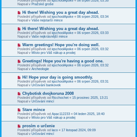
Poslední příspěvek od
iqschoolApoke
«
06 srpen 2026, 03:35
í
v
e
Napsal v
Pražské groše
s
ý
k
p
p
N
Hi there! Wishing you a great day ahead.
ě
ř
o
v
Poslední příspěvek od
iqschoolApoke
«
06 srpen 2026, 03:34
í
v
e
Napsal v
Váše nejstarší mince
s
ý
k
p
p
N
Hi there! Wishing you a great day ahead.
ě
ř
o
v
Poslední příspěvek od
iqschoolApoke
«
06 srpen 2026, 03:33
í
v
e
Napsal v
Vaše nejkrásnější mince
s
ý
k
p
p
N
Warm greetings! Hope you're doing well.
ě
ř
o
v
Poslední příspěvek od
iqschoolApoke
«
06 srpen 2026, 03:32
í
v
e
Napsal v
Místo pro Váš nákup a prodej
s
ý
k
p
p
N
Greetings! Hope you're having a good one.
ě
ř
o
v
Poslední příspěvek od
iqschoolApoke
«
06 srpen 2026, 03:32
í
v
e
Napsal v
Archeologie
s
ý
k
p
p
N
Hi! Hope your day is going smoothly.
ě
ř
o
v
Poslední příspěvek od
iqschoolApoke
«
06 srpen 2026, 03:31
í
v
e
Napsal v
Určování bankovek
s
ý
k
p
p
N
Chybotisk dvojkoruna 2008
ě
ř
o
v
Poslední příspěvek od
Ricchochet
«
15 prosinec 2025, 13:21
í
v
e
Napsal v
Určování mincí
s
ý
k
p
p
N
Stare mince
ě
ř
o
v
Poslední příspěvek od
Apac112233
«
04 leden 2025, 18:40
í
v
e
Napsal v
Místo pro Váš nákup a prodej
s
ý
k
p
p
N
prosím o určenie
ě
ř
o
v
Poslední příspěvek od
laco
«
17 listopad 2024, 09:09
í
v
e
Napsal v
Určování mincí
s
ý
k