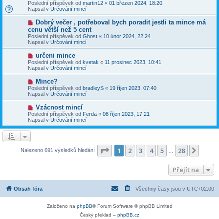
o
v
Poslední příspěvek od
martin12
«
01 březen 2024, 18:20
í
v
e
Napsal v
Určování mincí
s
ý
k
p
p
N
Dobrý večer , potřeboval bych poradit jestli ta mince má
ě
ř
o
v
cenu větší než 5 cent
í
v
e
Poslední příspěvek od
s
Ghost
«
10 únor 2024, 22:24
ý
k
Napsal v
p
Určování mincí
p
ě
ř
v
N
určeni mince
í
e
o
Poslední příspěvek od
s
kvetak
«
11 prosinec 2023, 10:41
k
v
Napsal v
p
Určování mincí
ý
ě
p
v
N
Mince?
ř
e
o
Poslední příspěvek od
bradleyS
«
19 říjen 2023, 07:40
í
k
v
Napsal v
Určování mincí
s
ý
p
p
N
Vzácnost mincí
ě
ř
o
v
Poslední příspěvek od
Ferda
«
08 říjen 2023, 17:21
í
v
e
Napsal v
Určování mincí
s
ý
k
p
p
ě
ř
v
í
e
s
Stránka
1
z
28
1
2
3
4
5
28
Další
Nalezeno 691 výsledků hledání
k
…
p
ě
v
Přejít na
e
k
Obsah fóra
Všechny časy jsou v
UTC+02:00
Založeno na
phpBB
® Forum Software © phpBB Limited
Český překlad –
phpBB.cz