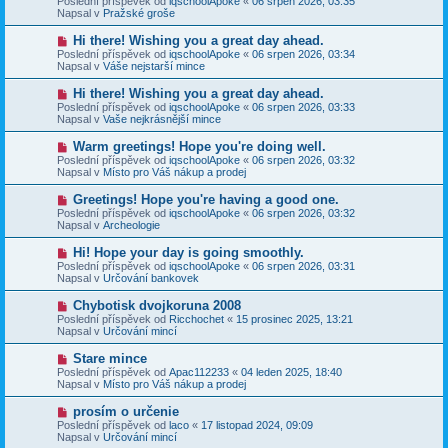
Poslední příspěvek od
iqschoolApoke
«
06 srpen 2026, 03:35
í
v
e
Napsal v
Pražské groše
s
ý
k
p
p
N
Hi there! Wishing you a great day ahead.
ě
ř
o
v
Poslední příspěvek od
iqschoolApoke
«
06 srpen 2026, 03:34
í
v
e
Napsal v
Váše nejstarší mince
s
ý
k
p
p
N
Hi there! Wishing you a great day ahead.
ě
ř
o
v
Poslední příspěvek od
iqschoolApoke
«
06 srpen 2026, 03:33
í
v
e
Napsal v
Vaše nejkrásnější mince
s
ý
k
p
p
N
Warm greetings! Hope you're doing well.
ě
ř
o
v
Poslední příspěvek od
iqschoolApoke
«
06 srpen 2026, 03:32
í
v
e
Napsal v
Místo pro Váš nákup a prodej
s
ý
k
p
p
N
Greetings! Hope you're having a good one.
ě
ř
o
v
Poslední příspěvek od
iqschoolApoke
«
06 srpen 2026, 03:32
í
v
e
Napsal v
Archeologie
s
ý
k
p
p
N
Hi! Hope your day is going smoothly.
ě
ř
o
v
Poslední příspěvek od
iqschoolApoke
«
06 srpen 2026, 03:31
í
v
e
Napsal v
Určování bankovek
s
ý
k
p
p
N
Chybotisk dvojkoruna 2008
ě
ř
o
v
Poslední příspěvek od
Ricchochet
«
15 prosinec 2025, 13:21
í
v
e
Napsal v
Určování mincí
s
ý
k
p
p
N
Stare mince
ě
ř
o
v
Poslední příspěvek od
Apac112233
«
04 leden 2025, 18:40
í
v
e
Napsal v
Místo pro Váš nákup a prodej
s
ý
k
p
p
N
prosím o určenie
ě
ř
o
v
Poslední příspěvek od
laco
«
17 listopad 2024, 09:09
í
v
e
Napsal v
Určování mincí
s
ý
k