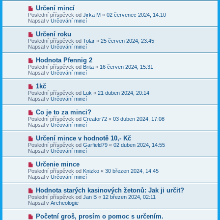
p
p
N
Určení mincí
ě
ř
o
v
Poslední příspěvek od
Jirka M
«
02 červenec 2024, 14:10
í
v
e
Napsal v
Určování mincí
s
ý
k
p
p
N
Určení roku
ě
ř
o
v
Poslední příspěvek od
Tolar
«
25 červen 2024, 23:45
í
v
e
Napsal v
Určování mincí
s
ý
k
p
p
N
Hodnota Pfennig 2
ě
ř
o
v
Poslední příspěvek od
Brita
«
16 červen 2024, 15:31
í
v
e
Napsal v
Určování mincí
s
ý
k
p
p
N
1kč
ě
ř
o
v
Poslední příspěvek od
Luk
«
21 duben 2024, 20:14
í
v
e
Napsal v
Určování mincí
s
ý
k
p
p
N
Co je to za minci?
ě
ř
o
v
Poslední příspěvek od
Creator72
«
03 duben 2024, 17:08
í
v
e
Napsal v
Určování mincí
s
ý
k
p
p
N
Určení mince v hodnotě 10,- Kč
ě
ř
o
v
Poslední příspěvek od
Garfield79
«
02 duben 2024, 14:55
í
v
e
Napsal v
Určování mincí
s
ý
k
p
p
N
Určenie mince
ě
ř
o
v
Poslední příspěvek od
Knizko
«
30 březen 2024, 14:45
í
v
e
Napsal v
Určování mincí
s
ý
k
p
p
N
Hodnota starých kasinových žetonů: Jak ji určit?
ě
ř
o
v
Poslední příspěvek od
Jan B
«
12 březen 2024, 02:11
í
v
e
Napsal v
Archeologie
s
ý
k
p
p
N
Početní groš, prosím o pomoc s určením.
ě
ř