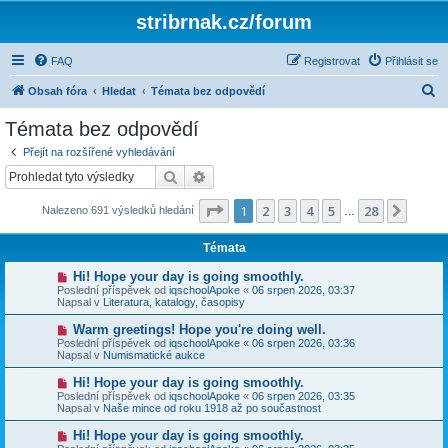
stribrnak.cz/forum
FAQ
Registrovat
Přihlásit se
H
Obsah fóra
Hledat
Témata bez odpovědí
l
Témata bez odpovědí
e
Přejít na rozšířené vyhledávání
d
Hledat
Pokročilé hledání
a
Stránka
1
z
28
1
2
3
4
5
28
Další
Nalezeno 691 výsledků hledání
t
…
Témata
N
Hi! Hope your day is going smoothly.
o
Poslední příspěvek od
iqschoolApoke
«
06 srpen 2026, 03:37
v
Napsal v
Literatura, katalogy, časopisy
ý
p
N
Warm greetings! Hope you're doing well.
ř
o
Poslední příspěvek od
iqschoolApoke
«
06 srpen 2026, 03:36
í
v
Napsal v
Numismatické aukce
s
ý
p
p
N
Hi! Hope your day is going smoothly.
ě
ř
o
v
Poslední příspěvek od
iqschoolApoke
«
06 srpen 2026, 03:35
í
v
e
Napsal v
Naše mince od roku 1918 až po součastnost
s
ý
k
p
p
N
Hi! Hope your day is going smoothly.
ě
ř
o
v