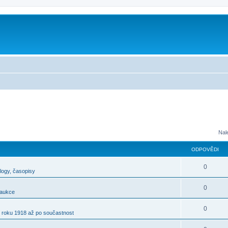
m
Nal
ODPOVĚDI
0
alogy, časopisy
0
 aukce
0
 roku 1918 až po součastnost