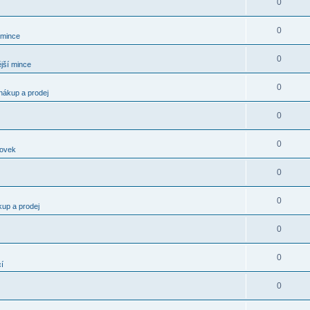
0
0
 mince
0
jší mince
0
nákup a prodej
0
0
kovek
0
0
kup a prodej
0
0
í
0