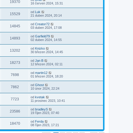
19370
16 červen 2024, 15:31
od
Luk
15529
21 duben 2024, 20:14
od
Creator72
14845
03 duben 2024, 17:08
od
Garfield79
14893
02 duben 2024, 14:55
od
Knizko
13202
30 březen 2024, 14:45
od
Jan B
18273
12 březen 2024, 02:11
od
martin12
7698
01 březen 2024, 18:20
od
Ghost
7862
10 únor 2024, 22:24
od
kvetak
7723
11 prosinec 2023, 10:41
od
bradleyS
23586
19 říjen 2023, 07:40
od
Ferda
18470
08 říjen 2023, 17:21