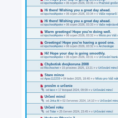
p
e
o
p
od
iqschoolApoke
»
06 srpen 2026, 03:35
» v
Pražské groše
ř
k
v
ě
í
ý
v
N
Hi there! Wishing you a great day ahead.
s
p
e
o
p
od
iqschoolApoke
»
06 srpen 2026, 03:34
» v
Váše nejstarší
ř
k
v
ě
í
ý
v
N
Hi there! Wishing you a great day ahead.
s
p
e
o
p
od
iqschoolApoke
»
06 srpen 2026, 03:33
» v
Vaše nejkrásně
ř
k
v
ě
í
ý
v
N
Warm greetings! Hope you're doing well.
s
p
e
o
p
od
iqschoolApoke
»
06 srpen 2026, 03:32
» v
Místo pro Váš 
ř
k
v
ě
í
ý
v
N
Greetings! Hope you're having a good one.
s
p
e
o
p
od
iqschoolApoke
»
06 srpen 2026, 03:32
» v
Archeologie
ř
k
v
ě
í
ý
v
N
Hi! Hope your day is going smoothly.
s
p
e
o
p
od
iqschoolApoke
»
06 srpen 2026, 03:31
» v
Určování ban
ř
k
v
ě
í
ý
v
N
Chybotisk dvojkoruna 2008
s
p
e
o
p
od
Ricchochet
»
15 prosinec 2025, 13:21
» v
Určování mincí
ř
k
v
ě
í
ý
v
N
Stare mince
s
p
e
o
p
od
Apac112233
»
04 leden 2025, 18:40
» v
Místo pro Váš ná
ř
k
v
ě
í
ý
v
N
prosím o určenie
s
p
e
o
p
od
laco
»
17 listopad 2024, 09:09
» v
Určování mincí
ř
k
v
ě
í
ý
v
N
Určení mincí
s
p
e
o
p
od
Jirka M
»
02 červenec 2024, 14:10
» v
Určování minc
ř
k
v
ě
í
ý
v
N
Určení roku
s
p
e
o
p
od
Tolar
»
25 červen 2024, 23:45
» v
Určování mincí
ř
k
v
ě
í
ý
v
N