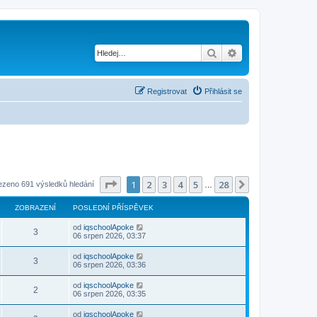
Hledat
Pokročilé hledání
Registrovat
Přihlásit se
Stránka
1
z
28
1
2
3
4
5
28
Další
ezeno 691 výsledků hledání
…
ZOBRAZENÍ
POSLEDNÍ PŘÍSPĚVEK
od
iqschoolApoke
3
06 srpen 2026, 03:37
od
iqschoolApoke
3
06 srpen 2026, 03:36
od
iqschoolApoke
2
06 srpen 2026, 03:35
od
iqschoolApoke