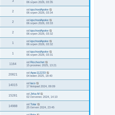
3
06 srpen 2026, 03:35
od
iqschoolApoke
2
06 srpen 2026, 03:34
od
iqschoolApoke
2
06 srpen 2026, 03:33
od
iqschoolApoke
2
06 srpen 2026, 03:32
od
iqschoolApoke
1
06 srpen 2026, 03:32
od
iqschoolApoke
1
06 srpen 2026, 03:31
od
Ricchochet
1164
15 prosinec 2025, 13:21
od
Apac112233
20821
04 leden 2025, 18:40
od
laco
14015
17 listopad 2024, 09:09
od
Jirka M
15281
02 červenec 2024, 14:10
od
Tolar
14988
25 červen 2024, 23:45
od
Brita