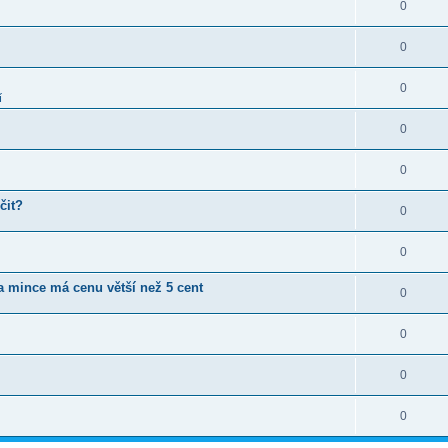
0
0
0
í
0
0
čit?
0
0
ta mince má cenu větší než 5 cent
0
0
0
0