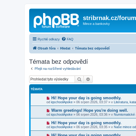
stribrnak.cz/foru
Mince a bankovky
Rychlé odkazy
FAQ
Obsah fóra
Hledat
Témata bez odpovědí
Témata bez odpovědí
Přejít na rozšířené vyhledávání
Hledat
Pokročilé hledání
TÉMATA
N
Hi! Hope your day is going smoothly.
o
od
iqschoolApoke
»
06 srpen 2026, 03:37
» v
Literatura, kat
v
ý
N
Warm greetings! Hope you're doing well.
p
o
od
iqschoolApoke
»
06 srpen 2026, 03:36
» v
Numismatické
ř
v
í
ý
N
Hi! Hope your day is going smoothly.
s
p
o
p
od
iqschoolApoke
»
06 srpen 2026, 03:35
» v
Naše mince od
ř
v
ě
í
ý
v
N
Hi! Hope your day is going smoothly.
s