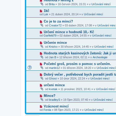
Hodnota Pfennig 2
s
p
e
o
p
od
Brita
»
16 červen 2024, 15:31
» v
Určování mincí
ř
k
v
ě
í
ý
v
N
1kč
s
p
e
o
p
od
Luk
»
21 duben 2024, 20:14
» v
Určování mincí
ř
k
v
ě
í
ý
v
N
Co je to za minci?
s
p
e
o
p
od
Creator72
»
03 duben 2024, 17:08
» v
Určování minc
ř
k
v
ě
í
ý
v
N
Určení mince v hodnotě 10,- Kč
s
p
e
o
p
od
Garfield79
»
02 duben 2024, 14:55
» v
Určování mincí
ř
k
v
ě
í
ý
v
N
Určenie mince
s
p
e
o
p
od
Knizko
»
30 březen 2024, 14:45
» v
Určování mincí
ř
k
v
ě
í
ý
v
N
Hodnota starých kasinových žetonů: Jak ji ur
s
p
e
o
p
od
Jan B
»
12 březen 2024, 02:11
» v
Archeologie
ř
k
v
ě
í
ý
v
N
Početní groš, prosím o pomoc s určením.
s
p
e
o
p
od
martin12
»
01 březen 2024, 18:20
» v
Určování mincí
ř
k
v
ě
í
ý
v
N
Dobrý večer , potřeboval bych poradit jestli 
s
p
e
o
p
od
Ghost
»
10 únor 2024, 22:24
» v
Určování mincí
ř
k
v
ě
í
ý
v
N
určeni mince
s
p
e
o
p
od
kvetak
»
11 prosinec 2023, 10:41
» v
Určování mincí
ř
k
v
ě
í
ý
v
N
Mince?
s
p
e
o
p
od
bradleyS
»
19 říjen 2023, 07:40
» v
Určování mincí
ř
k
v
ě
í
ý
v
N
Vzácnost mincí
s
p
e
o
p
od
Ferda
»
08 říjen 2023, 17:21
» v
Určování mincí
ř
k
v
ě
í
ý
v