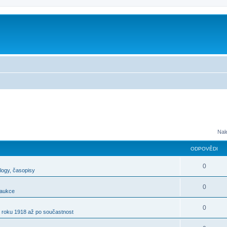
m
Nal
ODPOVĚDI
0
alogy, časopisy
0
 aukce
0
 roku 1918 až po součastnost