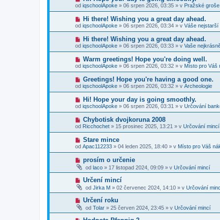
p
e
o
p
od
iqschoolApoke
»
06 srpen 2026, 03:35
» v
Pražské groše
ř
k
v
ě
í
ý
v
N
Hi there! Wishing you a great day ahead.
s
p
e
o
p
od
iqschoolApoke
»
06 srpen 2026, 03:34
» v
Váše nejstarší
ř
k
v
ě
í
ý
v
N
Hi there! Wishing you a great day ahead.
s
p
e
o
p
od
iqschoolApoke
»
06 srpen 2026, 03:33
» v
Vaše nejkrásně
ř
k
v
ě
í
ý
v
N
Warm greetings! Hope you're doing well.
s
p
e
o
p
od
iqschoolApoke
»
06 srpen 2026, 03:32
» v
Místo pro Váš 
ř
k
v
ě
í
ý
v
N
Greetings! Hope you're having a good one.
s
p
e
o
p
od
iqschoolApoke
»
06 srpen 2026, 03:32
» v
Archeologie
ř
k
v
ě
í
ý
v
N
Hi! Hope your day is going smoothly.
s
p
e
o
p
od
iqschoolApoke
»
06 srpen 2026, 03:31
» v
Určování ban
ř
k
v
ě
í
ý
v
N
Chybotisk dvojkoruna 2008
s
p
e
o
p
od
Ricchochet
»
15 prosinec 2025, 13:21
» v
Určování mincí
ř
k
v
ě
í
ý
v
N
Stare mince
s
p
e
o
p
od
Apac112233
»
04 leden 2025, 18:40
» v
Místo pro Váš ná
ř
k
v
ě
í
ý
v
N
prosím o určenie
s
p
e
o
p
od
laco
»
17 listopad 2024, 09:09
» v
Určování mincí
ř
k
v
ě
í
ý
v
N
Určení mincí
s
p
e
o
p
od
Jirka M
»
02 červenec 2024, 14:10
» v
Určování minc
ř
k
v
ě
í
ý
v
N
Určení roku
s
p
e
o
p
od
Tolar
»
25 červen 2024, 23:45
» v
Určování mincí
ř
k
v
ě
í
ý
v
N