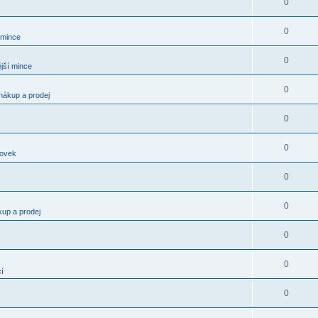
0
0
 mince
0
jší mince
0
nákup a prodej
0
0
kovek
0
0
kup a prodej
0
0
í
0