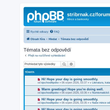
stribrnak.cz/foru
Mince a bankovky
Rychlé odkazy
FAQ
Obsah fóra
Hledat
Témata bez odpovědí
Témata bez odpovědí
Přejít na rozšířené vyhledávání
Hledat
Pokročilé hledání
TÉMATA
N
Hi! Hope your day is going smoothly.
o
od
iqschoolApoke
»
06 srpen 2026, 03:37
» v
Literatura, kat
v
ý
N
Warm greetings! Hope you're doing well.
p
o
od
iqschoolApoke
»
06 srpen 2026, 03:36
» v
Numismatické
ř
v
í
ý
N
Hi! Hope your day is going smoothly.
s
p
o
p
od
iqschoolApoke
»
06 srpen 2026, 03:35
» v
Naše mince od
ř
v
ě
í
ý
v
N
Hi! Hope your day is going smoothly.
s