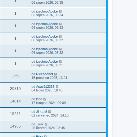
1
06 srpen 2026, 03:35
od
iqschoolApoke
1
06 srpen 2026, 03:34
od
iqschoolApoke
1
06 srpen 2026, 03:33
od
iqschoolApoke
1
06 srpen 2026, 03:32
od
iqschoolApoke
1
06 srpen 2026, 03:32
od
iqschoolApoke
1
06 srpen 2026, 03:31
od
Ricchochet
1159
15 prosinec 2025, 13:21
od
Apac112233
20819
04 leden 2025, 18:40
od
laco
14014
17 listopad 2024, 09:09
od
Jirka M
15281
02 červenec 2024, 14:10
od
Tolar
14985
25 červen 2024, 23:45
od
Brita