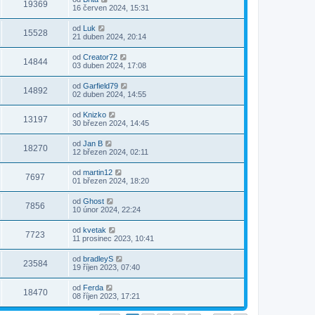
19369
16 červen 2024, 15:31
od
Luk
15528
21 duben 2024, 20:14
od
Creator72
14844
03 duben 2024, 17:08
od
Garfield79
14892
02 duben 2024, 14:55
od
Knizko
13197
30 březen 2024, 14:45
od
Jan B
18270
12 březen 2024, 02:11
od
martin12
7697
01 březen 2024, 18:20
od
Ghost
7856
10 únor 2024, 22:24
od
kvetak
7723
11 prosinec 2023, 10:41
od
bradleyS
23584
19 říjen 2023, 07:40
od
Ferda
18470
08 říjen 2023, 17:21