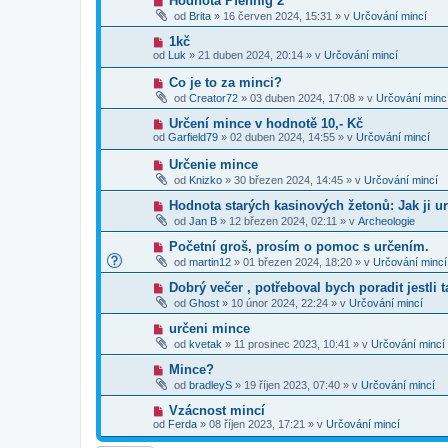
Hodnota Pfennig 2
s
p
e
o
p
od
Brita
»
16 červen 2024, 15:31
» v
Určování mincí
ř
k
v
ě
í
ý
v
N
1kč
s
p
e
o
p
od
Luk
»
21 duben 2024, 20:14
» v
Určování mincí
ř
k
v
ě
í
ý
v
N
Co je to za minci?
s
p
e
o
p
od
Creator72
»
03 duben 2024, 17:08
» v
Určování minc
ř
k
v
ě
í
ý
v
N
Určení mince v hodnotě 10,- Kč
s
p
e
o
p
od
Garfield79
»
02 duben 2024, 14:55
» v
Určování mincí
ř
k
v
ě
í
ý
v
N
Určenie mince
s
p
e
o
p
od
Knizko
»
30 březen 2024, 14:45
» v
Určování mincí
ř
k
v
ě
í
ý
v
N
Hodnota starých kasinových žetonů: Jak ji ur
s
p
e
o
p
od
Jan B
»
12 březen 2024, 02:11
» v
Archeologie
ř
k
v
ě
í
ý
v
N
Početní groš, prosím o pomoc s určením.
s
p
e
o
p
od
martin12
»
01 březen 2024, 18:20
» v
Určování mincí
ř
k
v
ě
í
ý
v
N
Dobrý večer , potřeboval bych poradit jestli 
s
p
e
o
p
od
Ghost
»
10 únor 2024, 22:24
» v
Určování mincí
ř
k
v
ě
í
ý
v
N
určeni mince
s
p
e
o
p
od
kvetak
»
11 prosinec 2023, 10:41
» v
Určování mincí
ř
k
v
ě
í
ý
v
N
Mince?
s
p
e
o
p
od
bradleyS
»
19 říjen 2023, 07:40
» v
Určování mincí
ř
k
v
ě
í
ý
v
N
Vzácnost mincí
s
p
e
o
p
od
Ferda
»
08 říjen 2023, 17:21
» v
Určování mincí
ř
k
v
ě
í
ý
v