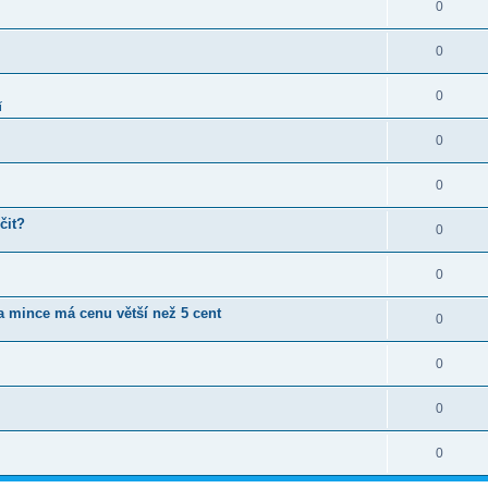
0
0
0
í
0
0
čit?
0
0
ta mince má cenu větší než 5 cent
0
0
0
0