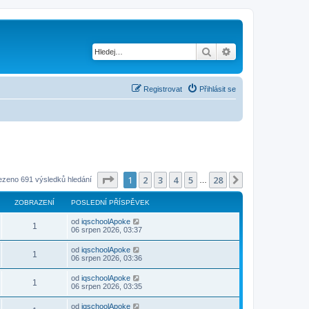
Hledat
Pokročilé hledání
Registrovat
Přihlásit se
Stránka
1
z
28
1
2
3
4
5
28
Další
ezeno 691 výsledků hledání
…
ZOBRAZENÍ
POSLEDNÍ PŘÍSPĚVEK
od
iqschoolApoke
1
06 srpen 2026, 03:37
od
iqschoolApoke
1
06 srpen 2026, 03:36
od
iqschoolApoke
1
06 srpen 2026, 03:35
od
iqschoolApoke