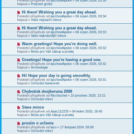
Poslední příspěvek od
iqschoolApoke
«
06 srpen 2026, 03:35
í
v
e
Napsal v
Pražské groše
s
ý
k
p
p
N
Hi there! Wishing you a great day ahead.
ě
ř
o
v
Poslední příspěvek od
iqschoolApoke
«
06 srpen 2026, 03:34
í
v
e
Napsal v
Váše nejstarší mince
s
ý
k
p
p
N
Hi there! Wishing you a great day ahead.
ě
ř
o
v
Poslední příspěvek od
iqschoolApoke
«
06 srpen 2026, 03:33
í
v
e
Napsal v
Vaše nejkrásnější mince
s
ý
k
p
p
N
Warm greetings! Hope you're doing well.
ě
ř
o
v
Poslední příspěvek od
iqschoolApoke
«
06 srpen 2026, 03:32
í
v
e
Napsal v
Místo pro Váš nákup a prodej
s
ý
k
p
p
N
Greetings! Hope you're having a good one.
ě
ř
o
v
Poslední příspěvek od
iqschoolApoke
«
06 srpen 2026, 03:32
í
v
e
Napsal v
Archeologie
s
ý
k
p
p
N
Hi! Hope your day is going smoothly.
ě
ř
o
v
Poslední příspěvek od
iqschoolApoke
«
06 srpen 2026, 03:31
í
v
e
Napsal v
Určování bankovek
s
ý
k
p
p
N
Chybotisk dvojkoruna 2008
ě
ř
o
v
Poslední příspěvek od
Ricchochet
«
15 prosinec 2025, 13:21
í
v
e
Napsal v
Určování mincí
s
ý
k
p
p
N
Stare mince
ě
ř
o
v
Poslední příspěvek od
Apac112233
«
04 leden 2025, 18:40
í
v
e
Napsal v
Místo pro Váš nákup a prodej
s
ý
k
p
p
N
prosím o určenie
ě
ř
o
v
Poslední příspěvek od
laco
«
17 listopad 2024, 09:09
í
v
e
Napsal v
Určování mincí
s
ý
k