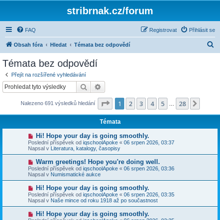
stribrnak.cz/forum
FAQ
Registrovat
Přihlásit se
H
Obsah fóra
Hledat
Témata bez odpovědí
l
Témata bez odpovědí
e
Přejít na rozšířené vyhledávání
d
Hledat
Pokročilé hledání
a
Stránka
1
z
28
1
2
3
4
5
28
Další
Nalezeno 691 výsledků hledání
t
…
Témata
N
Hi! Hope your day is going smoothly.
o
Poslední příspěvek od
iqschoolApoke
«
06 srpen 2026, 03:37
v
Napsal v
Literatura, katalogy, časopisy
ý
p
N
Warm greetings! Hope you're doing well.
ř
o
Poslední příspěvek od
iqschoolApoke
«
06 srpen 2026, 03:36
í
v
Napsal v
Numismatické aukce
s
ý
p
p
N
Hi! Hope your day is going smoothly.
ě
ř
o
v
Poslední příspěvek od
iqschoolApoke
«
06 srpen 2026, 03:35
í
v
e
Napsal v
Naše mince od roku 1918 až po součastnost
s
ý
k
p
p
N
Hi! Hope your day is going smoothly.
ě
ř
o
v