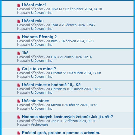
p
p
N
Určení mincí
ě
ř
o
v
Poslední příspěvek od
Jirka M
«
02 červenec 2024, 14:10
í
v
e
Napsal v
Určování mincí
s
ý
k
p
p
N
Určení roku
ě
ř
o
v
Poslední příspěvek od
Tolar
«
25 červen 2024, 23:45
í
v
e
Napsal v
Určování mincí
s
ý
k
p
p
N
Hodnota Pfennig 2
ě
ř
o
v
Poslední příspěvek od
Brita
«
16 červen 2024, 15:31
í
v
e
Napsal v
Určování mincí
s
ý
k
p
p
N
1kč
ě
ř
o
v
Poslední příspěvek od
Luk
«
21 duben 2024, 20:14
í
v
e
Napsal v
Určování mincí
s
ý
k
p
p
N
Co je to za minci?
ě
ř
o
v
Poslední příspěvek od
Creator72
«
03 duben 2024, 17:08
í
v
e
Napsal v
Určování mincí
s
ý
k
p
p
N
Určení mince v hodnotě 10,- Kč
ě
ř
o
v
Poslední příspěvek od
Garfield79
«
02 duben 2024, 14:55
í
v
e
Napsal v
Určování mincí
s
ý
k
p
p
N
Určenie mince
ě
ř
o
v
Poslední příspěvek od
Knizko
«
30 březen 2024, 14:45
í
v
e
Napsal v
Určování mincí
s
ý
k
p
p
N
Hodnota starých kasinových žetonů: Jak ji určit?
ě
ř
o
v
Poslední příspěvek od
Jan B
«
12 březen 2024, 02:11
í
v
e
Napsal v
Archeologie
s
ý
k
p
p
N
Početní groš, prosím o pomoc s určením.
ě
ř