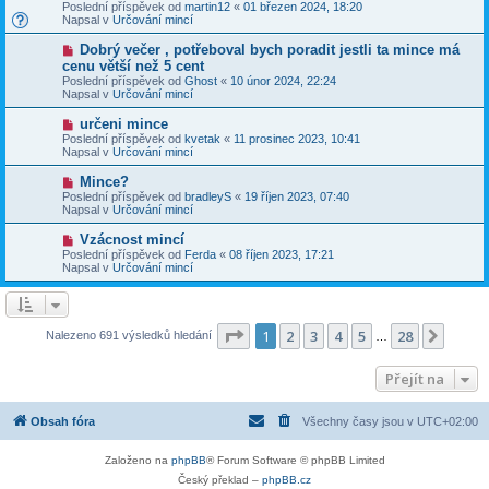
o
v
Poslední příspěvek od
martin12
«
01 březen 2024, 18:20
í
v
e
Napsal v
Určování mincí
s
ý
k
p
p
N
Dobrý večer , potřeboval bych poradit jestli ta mince má
ě
ř
o
v
cenu větší než 5 cent
í
v
e
Poslední příspěvek od
s
Ghost
«
10 únor 2024, 22:24
ý
k
Napsal v
p
Určování mincí
p
ě
ř
v
N
určeni mince
í
e
o
Poslední příspěvek od
s
kvetak
«
11 prosinec 2023, 10:41
k
v
Napsal v
p
Určování mincí
ý
ě
p
v
N
Mince?
ř
e
o
Poslední příspěvek od
bradleyS
«
19 říjen 2023, 07:40
í
k
v
Napsal v
Určování mincí
s
ý
p
p
N
Vzácnost mincí
ě
ř
o
v
Poslední příspěvek od
Ferda
«
08 říjen 2023, 17:21
í
v
e
Napsal v
Určování mincí
s
ý
k
p
p
ě
ř
v
í
e
s
Stránka
1
z
28
1
2
3
4
5
28
Další
Nalezeno 691 výsledků hledání
k
…
p
ě
v
Přejít na
e
k
Obsah fóra
Všechny časy jsou v
UTC+02:00
Založeno na
phpBB
® Forum Software © phpBB Limited
Český překlad –
phpBB.cz