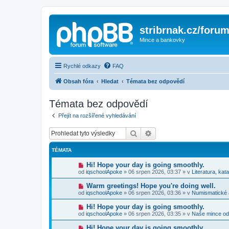
stribrnak.cz/foru
Mince a bankovky
Rychlé odkazy
FAQ
Obsah fóra
Hledat
Témata bez odpovědí
Témata bez odpovědí
Přejít na rozšířené vyhledávání
Hledat
Pokročilé hledání
TÉMATA
N
Hi! Hope your day is going smoothly.
o
od
iqschoolApoke
»
06 srpen 2026, 03:37
» v
Literatura, kat
v
ý
N
Warm greetings! Hope you're doing well.
p
o
od
iqschoolApoke
»
06 srpen 2026, 03:36
» v
Numismatické
ř
v
í
ý
N
Hi! Hope your day is going smoothly.
s
p
o
p
od
iqschoolApoke
»
06 srpen 2026, 03:35
» v
Naše mince od
ř
v
ě
í
ý
v
N
Hi! Hope your day is going smoothly.
s