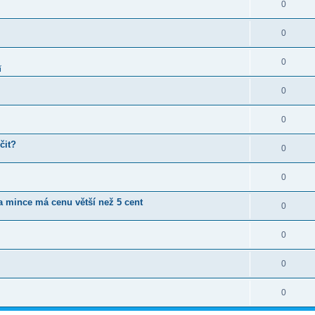
0
0
0
í
0
0
čit?
0
0
ta mince má cenu větší než 5 cent
0
0
0
0