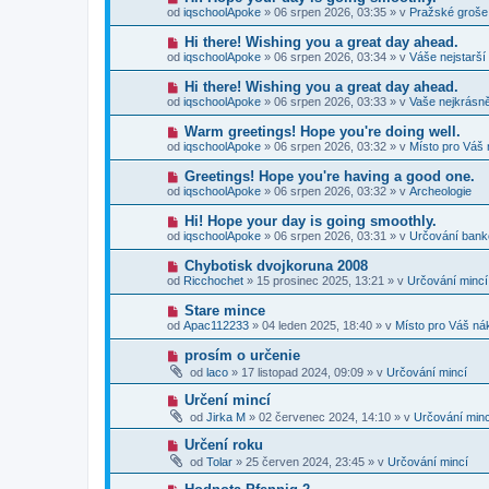
p
e
o
p
od
iqschoolApoke
»
06 srpen 2026, 03:35
» v
Pražské groše
ř
k
v
ě
í
ý
v
N
Hi there! Wishing you a great day ahead.
s
p
e
o
p
od
iqschoolApoke
»
06 srpen 2026, 03:34
» v
Váše nejstarší
ř
k
v
ě
í
ý
v
N
Hi there! Wishing you a great day ahead.
s
p
e
o
p
od
iqschoolApoke
»
06 srpen 2026, 03:33
» v
Vaše nejkrásně
ř
k
v
ě
í
ý
v
N
Warm greetings! Hope you're doing well.
s
p
e
o
p
od
iqschoolApoke
»
06 srpen 2026, 03:32
» v
Místo pro Váš 
ř
k
v
ě
í
ý
v
N
Greetings! Hope you're having a good one.
s
p
e
o
p
od
iqschoolApoke
»
06 srpen 2026, 03:32
» v
Archeologie
ř
k
v
ě
í
ý
v
N
Hi! Hope your day is going smoothly.
s
p
e
o
p
od
iqschoolApoke
»
06 srpen 2026, 03:31
» v
Určování ban
ř
k
v
ě
í
ý
v
N
Chybotisk dvojkoruna 2008
s
p
e
o
p
od
Ricchochet
»
15 prosinec 2025, 13:21
» v
Určování mincí
ř
k
v
ě
í
ý
v
N
Stare mince
s
p
e
o
p
od
Apac112233
»
04 leden 2025, 18:40
» v
Místo pro Váš ná
ř
k
v
ě
í
ý
v
N
prosím o určenie
s
p
e
o
p
od
laco
»
17 listopad 2024, 09:09
» v
Určování mincí
ř
k
v
ě
í
ý
v
N
Určení mincí
s
p
e
o
p
od
Jirka M
»
02 červenec 2024, 14:10
» v
Určování minc
ř
k
v
ě
í
ý
v
N
Určení roku
s
p
e
o
p
od
Tolar
»
25 červen 2024, 23:45
» v
Určování mincí
ř
k
v
ě
í
ý
v
N