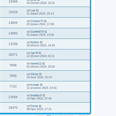
19369
16 červen 2024, 15:31
od
Luk
15529
21 duben 2024, 20:14
od
Creator72
14844
03 duben 2024, 17:08
od
Garfield79
14893
02 duben 2024, 14:55
od
Knizko
13199
30 březen 2024, 14:45
od
Jan B
18271
12 březen 2024, 02:11
od
martin12
7698
01 březen 2024, 18:20
od
Ghost
7859
10 únor 2024, 22:24
od
kvetak
7723
11 prosinec 2023, 10:41
od
bradleyS
23584
19 říjen 2023, 07:40
od
Ferda
18470
08 říjen 2023, 17:21