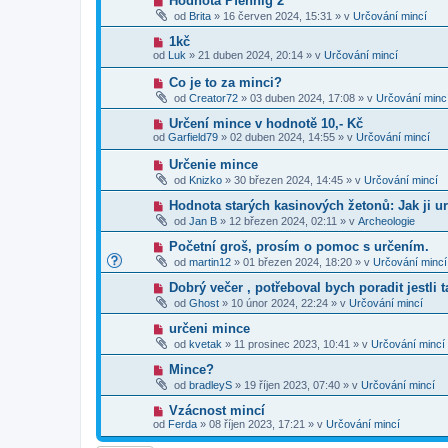
Hodnota Pfennig 2
s
p
e
o
p
od
Brita
»
16 červen 2024, 15:31
» v
Určování mincí
ř
k
v
ě
í
ý
v
N
1kč
s
p
e
o
p
od
Luk
»
21 duben 2024, 20:14
» v
Určování mincí
ř
k
v
ě
í
ý
v
N
Co je to za minci?
s
p
e
o
p
od
Creator72
»
03 duben 2024, 17:08
» v
Určování minc
ř
k
v
ě
í
ý
v
N
Určení mince v hodnotě 10,- Kč
s
p
e
o
p
od
Garfield79
»
02 duben 2024, 14:55
» v
Určování mincí
ř
k
v
ě
í
ý
v
N
Určenie mince
s
p
e
o
p
od
Knizko
»
30 březen 2024, 14:45
» v
Určování mincí
ř
k
v
ě
í
ý
v
N
Hodnota starých kasinových žetonů: Jak ji ur
s
p
e
o
p
od
Jan B
»
12 březen 2024, 02:11
» v
Archeologie
ř
k
v
ě
í
ý
v
N
Početní groš, prosím o pomoc s určením.
s
p
e
o
p
od
martin12
»
01 březen 2024, 18:20
» v
Určování mincí
ř
k
v
ě
í
ý
v
N
Dobrý večer , potřeboval bych poradit jestli 
s
p
e
o
p
od
Ghost
»
10 únor 2024, 22:24
» v
Určování mincí
ř
k
v
ě
í
ý
v
N
určeni mince
s
p
e
o
p
od
kvetak
»
11 prosinec 2023, 10:41
» v
Určování mincí
ř
k
v
ě
í
ý
v
N
Mince?
s
p
e
o
p
od
bradleyS
»
19 říjen 2023, 07:40
» v
Určování mincí
ř
k
v
ě
í
ý
v
N
Vzácnost mincí
s
p
e
o
p
od
Ferda
»
08 říjen 2023, 17:21
» v
Určování mincí
ř
k
v
ě
í
ý
v