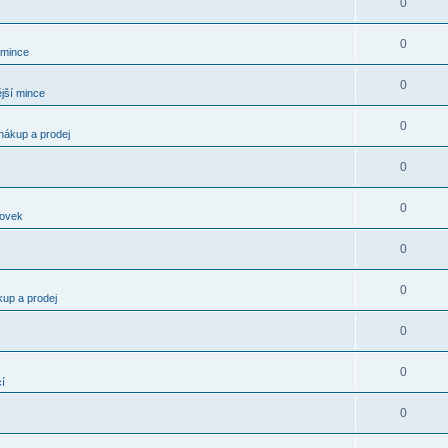
0
0
 mince
0
jší mince
0
nákup a prodej
0
0
kovek
0
0
kup a prodej
0
0
í
0