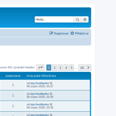
Hledat
Pokročilé hledání
Registrovat
Přihlásit se
Stránka
1
z
28
1
2
3
4
5
28
Další
ezeno 691 výsledků hledání
…
ZOBRAZENÍ
POSLEDNÍ PŘÍSPĚVEK
od
iqschoolApoke
1
06 srpen 2026, 03:37
od
iqschoolApoke
1
06 srpen 2026, 03:36
od
iqschoolApoke
1
06 srpen 2026, 03:35
od
iqschoolApoke