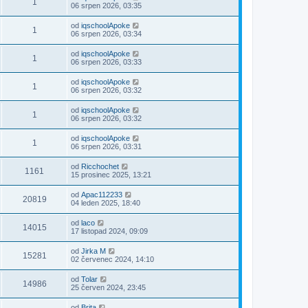
1
06 srpen 2026, 03:35
od
iqschoolApoke
1
06 srpen 2026, 03:34
od
iqschoolApoke
1
06 srpen 2026, 03:33
od
iqschoolApoke
1
06 srpen 2026, 03:32
od
iqschoolApoke
1
06 srpen 2026, 03:32
od
iqschoolApoke
1
06 srpen 2026, 03:31
od
Ricchochet
1161
15 prosinec 2025, 13:21
od
Apac112233
20819
04 leden 2025, 18:40
od
laco
14015
17 listopad 2024, 09:09
od
Jirka M
15281
02 červenec 2024, 14:10
od
Tolar
14986
25 červen 2024, 23:45
od
Brita