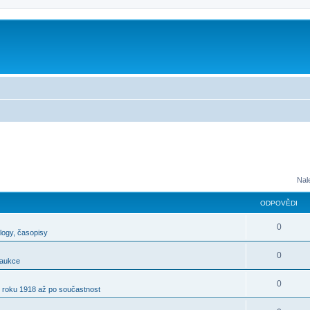
m
Nal
ODPOVĚDI
0
alogy, časopisy
0
 aukce
0
 roku 1918 až po součastnost